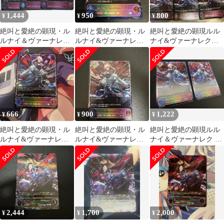
1,444
950
800
¥
¥
¥
絶叫と愛絶の顕現・ル
絶叫と愛絶の顕現・ル
絶叫と愛絶の顕現ルル
ルナイ＆ヴァーナレ
ルナイ&ヴァーナレ
ナイ&ヴァーナレク
ク ３枚 LG BP20
ク sl
LG
絶傑を継ぐ者 シャド
ウバースエボルヴ
Shadowverse EVOLVE
ちゅうてつ 075
666
900
1,222
¥
¥
¥
絶叫と愛絶の顕現・ル
絶叫と愛絶の顕現・ル
絶叫と愛絶の顕現ルル
ルナイ&ヴァーナレ
ルナイ&ヴァーナレ
ナイ＆ヴァーナレク SL
ク 進化後 SL
ク sl
進化前＋進化後セット
2,444
1,700
2,000
¥
¥
¥