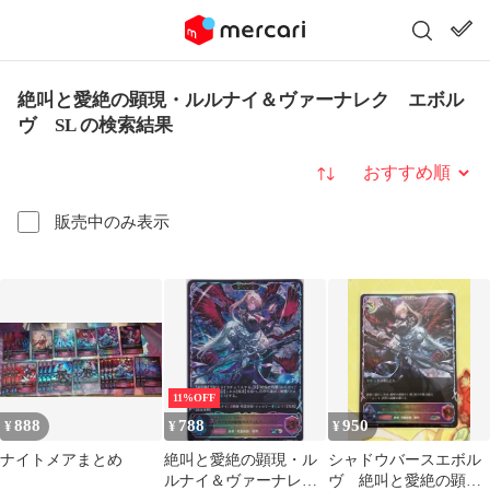
絶叫と愛絶の顕現・ルルナイ＆ヴァーナレク エボル
ヴ SL の検索結果
並び替え
販売中のみ表示
11%OFF
888
788
950
¥
¥
¥
ナイトメアまとめ
絶叫と愛絶の顕現・ル
シャドウバースエボル
ルナイ＆ヴァーナレ
ヴ 絶叫と愛絶の顕現