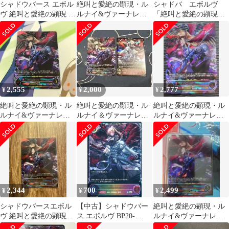
シャドウバース エボル
絶叫と愛絶の顕現・ル
シャドバ エボルヴ
ヴ 絶叫と愛絶の顕現 ル
ルナイ&ヴァーナレ
「絶叫と愛絶の顕現・
ルナイ&ヴァーナレク
ク ur シャドウバース
ルルナイ＆ヴァーナレ
ur
エボルヴ
ク」 【UR】
2,555
2,000
2,777
¥
¥
¥
絶叫と愛絶の顕現・ル
絶叫と愛絶の顕現・ル
絶叫と愛絶の顕現・ル
ルナイ&ヴァーナレ
ルナイ＆ヴァーナレク
ルナイ&ヴァーナレ
ク UR【シャドウバー
UR LG 絶傑を継ぐ者
ク UR【シャドウバー
スエボルヴ】
スエボルヴ】
2,344
700
2,499
¥
¥
¥
シャドウバースエボル
【中古】シャドウバー
絶叫と愛絶の顕現・ル
ヴ 絶叫と愛絶の顕現・
ス エボルヴ BP20-
ルナイ&ヴァーナレ
ルルナイ＆ヴァーナレ
SL20[SL]：絶叫と愛絶
ク UR【シャドウバー