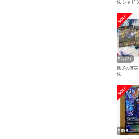
枚 シャド
ヴ
1,777
¥
絶尽の真実・
枚
899
¥