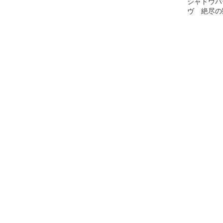
シャドウバ
ヴ 絶尽
SL