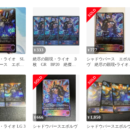
ボルヴ
SL
333
777
¥
¥
・ライオ SL
絶尽の顕現・ライオ ３
シャドウバース エボ
ース エボル
枚 GR BP20 絶傑を
ヴ 絶尽の顕現•ライ
継ぐ者 シャドウバース
SL
エボルヴ Shadowverse
EVOLVE ちゅうてつ
043
666
1,050
¥
¥
ライオ LG 3
シャドウバースエボルヴ
シャドウバースエボル