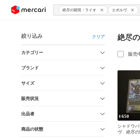
ンツにスキップ
絶尽の顕現・ライオ
エボルヴ
絞り込み
絶尽の
クリア
カテゴリー
販売
ブランド
サイズ
販売状況
出品者
650
¥
シャドウバ
商品の状態
ヴ 絶尽
EVOLVE 