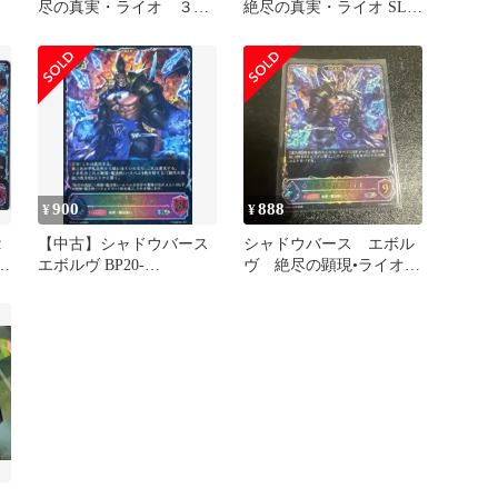
尽の真実・ライオ ３
絶尽の真実・ライオ SL 3
枚 LG BP15 絶傑の
枚
試練
900
888
¥
¥
２
【中古】シャドウバース
シャドウバース エボル
継
エボルヴ BP20-
ヴ 絶尽の顕現•ライオ
エ
SL14[SL]：絶尽の顕現・
EVOLVE SL
ライオ
つ