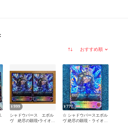
果
並び替え
999
777
¥
¥
L
シャドウバース エボル
☆ シャドウバースエボル
ヴ 絶尽の顕現•ライオ
ヴ 絶尽の顕現・ライオ
EVOLVE SL 2枚
EVOLVE SL BP20-SL15 1