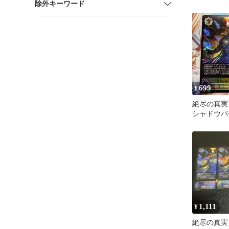
除外キーワード
エボルヴ
699
¥
絶尽の真実
シャドウバ
ヴ
1,111
¥
絶尽の真実・