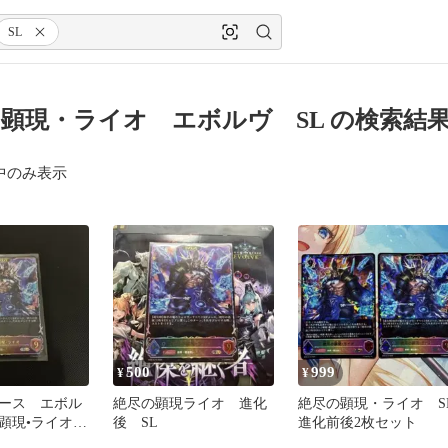
SL
顕現・ライオ エボルヴ SL の検索結
中のみ表示
500
999
¥
¥
ース エボル
絶尽の顕現ライオ 進化
絶尽の顕現・ライオ S
の顕現•ライオ
後 SL
進化前後2枚セット
SL