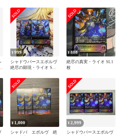
ス エボルヴ】
ルヴ
999
888
¥
¥
ル
シャドウバースエボルヴ
絶尽の真実・ライオ SL1
オ
絶尽の顕現・ライオ SL
枚
1-1
1,000
2,999
¥
¥
ヴ
シャドバ エボルヴ 絶
シャドウバースエボルヴ