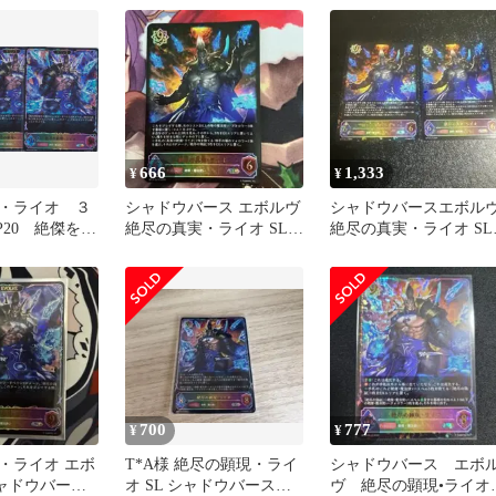
666
1,333
¥
¥
・ライオ ３
シャドウバース エボルヴ
シャドウバースエボル
P20 絶傑を継
絶尽の真実・ライオ SL 1
絶尽の真実・ライオ SL 
ドウバースエ
枚
枚
owverse
E ちゅうてつ
700
777
¥
¥
・ライオ エボ
T*A様 絶尽の顕現・ライ
シャドウバース エボ
シャドウバース
オ SL シャドウバースエ
ヴ 絶尽の顕現•ライ