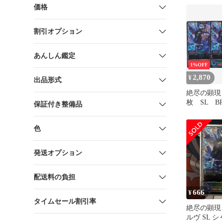
価格
割引オプション
あんしん鑑定
1%OFF
2,870
¥
出品形式
絶尽の顕現
枚 SL B
保証付き整備品
ぐ者 シャ
ボルヴ Shad
色
EVOLV
SL15
発送オプション
配送料の負担
666
¥
タイムセール割引率
絶尽の顕現
ルヴ SL 