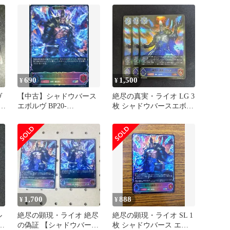
枚 ☆
690
1,500
¥
¥
ヴ
【中古】シャドウバース
絶尽の真実・ライオ LG 3
3
エボルヴ BP20-
枚 シャドウバースエボル
SL15[SL]：絶尽の顕現・
ヴ
ライオ
1,700
888
¥
¥
ル
絶尽の顕現・ライオ 絶尽
絶尽の顕現・ライオ SL 1
オ
の偽証 【シャドウバー
枚 シャドウバース エボ