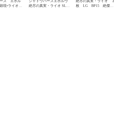
ース エボル
シャドウバースエボルヴ
絶尽の真実・ライオ 
の顕現•ライオ
絶尽の真実・ライオ SL 3
枚 LG BP15 絶傑の
枚セット
試練 シャドウバース