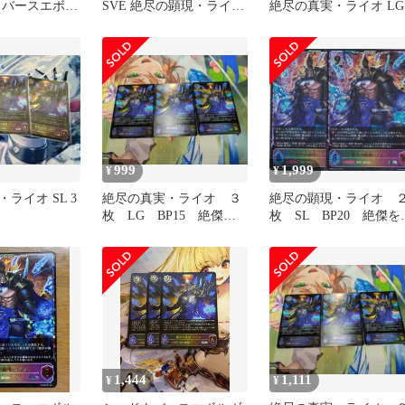
ウバースエボル
SVE 絶尽の顕現・ライオ
絶尽の真実・ライオ LG
SL
999
1,999
¥
¥
ライオ SL 3
絶尽の真実・ライオ ３
絶尽の顕現・ライオ 
枚 LG BP15 絶傑の
枚 SL BP20 絶傑を
試練 シャドウバース
ぐ者 シャドウバース
ボルヴ Shadowverse
EVOLVE ちゅうて
SL14
1,444
1,111
¥
¥