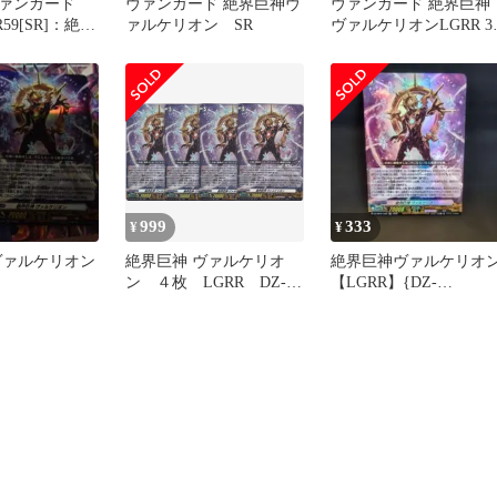
ァンガード
ヴァンガード 絶界巨神ヴ
ヴァンガード 絶界巨神
SR59[SR]：絶界
ァルケリオン SR
ヴァルケリオンLGRR 3
ルケリオン
セットDZ-SS16
999
333
¥
¥
ヴァルケリオン
絶界巨神 ヴァルケリオ
絶界巨神ヴァルケリオ
ン ４枚 LGRR DZ-
【LGRR】{DZ-
SS16 伝説の先導者達
SS16/LG20}《その他》
ヴァンガード ちゅうて
つ LG20