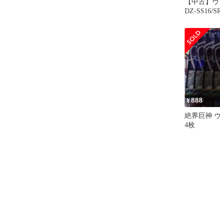
【中古】ヴ
DZ-SS16/
巨神 ヴァ
888
¥
絶界巨神 
4枚