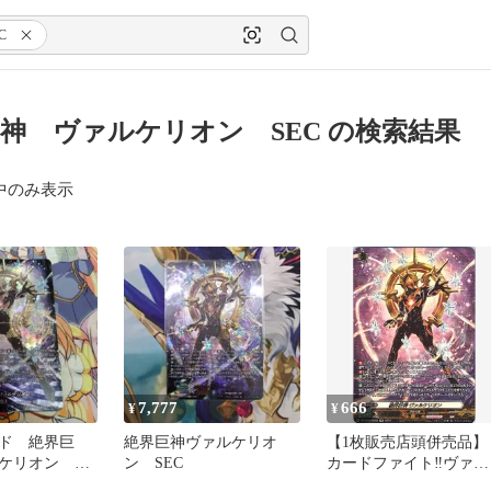
C
神 ヴァルケリオン SEC の検索結果
中のみ表示
7,777
666
¥
¥
ド 絶界巨
絶界巨神ヴァルケリオ
【1枚販売店頭併売品】
ルケリオン
ン SEC
カードファイト‼︎ヴァン
ガード,シングルカー