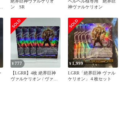
絶界巨神ヴァルケリオ
ベルベル様専用 絶界巨
枚
ン SR
神ヴァルケリオン
777
1,999
¥
¥
ン
【LGRR】4枚 絶界巨神
LGRR「絶界巨神 ヴァル
ヴァルケリオン / ヴァン
ケリオン」４枚セット
ガード 伝説の先導者達 /
VG-DZ-SS16