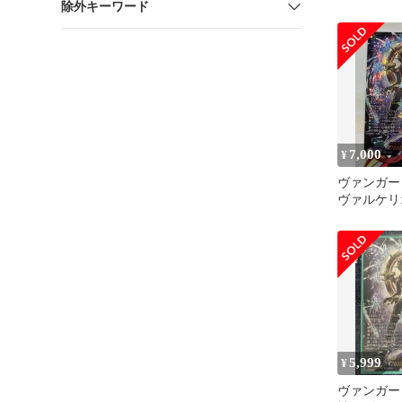
除外キーワード
SS16/LG
7,000
¥
ヴァンガー
ヴァルケリ
5,999
¥
ヴァンガー