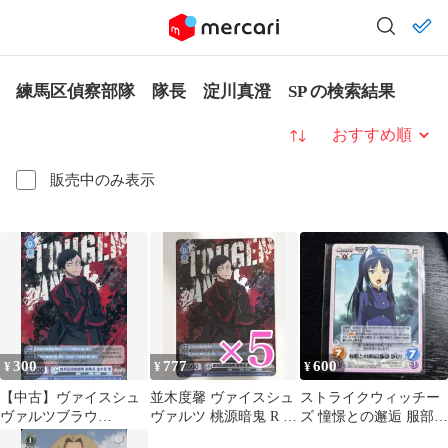
練馬区偵察部隊 隊長 淀川真澄 SP の検索結果
並び替え
販売中のみ表示
300
777
600
¥
¥
¥
【中古】ヴァイスシュ
並木度馨 ヴァイスシュ
ストライクウィッチー
ヴァルツブラウ
ヴァルツ 桃源暗鬼 R 練
ズ 憧憬との邂逅 服部静
TGA/01B-052[R]：練馬
馬区偵察部隊 副隊長
夏 PRカード