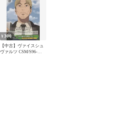
区偵察部隊 副隊長 並木
度 馨
300
¥
【中古】ヴァイスシュ
ヴァルツ CSM/S96-
040[U]：公安対魔特異4
課隊長 岸辺