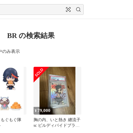
 BR の検索結果
中のみ表示
79,000
¥
 もぐもぐ隊
胸の内、いと熱き 纏流子
ト
sc ビルディバイドブライ
ト psa10