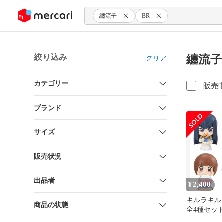
ンツにスキップ
纏流子
BR
絞り込み
纏流子
クリア
カテゴリー
販売
ブランド
サイズ
販売状況
出品者
2,400
¥
キルラキル
商品の状態
全4種セッ