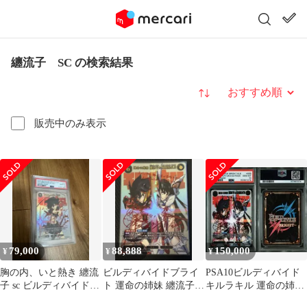
纏流子 SC の検索結果
並び替え
販売中のみ表示
79,000
88,888
150,000
¥
¥
¥
胸の内、いと熱き 纏流
ビルディバイドブライ
PSA10ビルディバイド
子 sc ビルディバイドブ
ト 運命の姉妹 纏流子＆
キルラキル 運命の姉妹
ライト psa10
鬼龍院皐月 SC サイン
纏流子＆鬼龍院皐月 SC