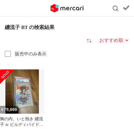
纏流子 BT の検索結果
並び替え
販売中のみ表示
79,000
¥
胸の内、いと熱き 纏流
子 sc ビルディバイドブ
ライト psa10