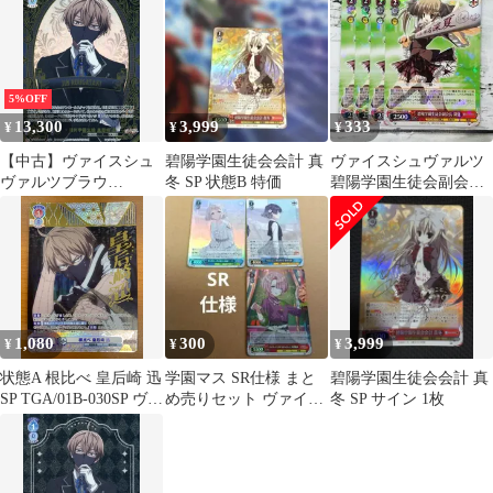
ァルツブラウ 桃源暗鬼
5%OFF
13,300
3,999
333
¥
¥
¥
【中古】ヴァイスシュ
碧陽学園生徒会会計 真
ヴァイスシュヴァルツ
ヴァルツブラウ
冬 SP 状態B 特価
碧陽学園生徒会副会長
TGA/01B-
深夏 4枚
049SSP[SSP]：(ホロ)羅
刹学園生徒 皇后崎 迅
1,080
300
3,999
¥
¥
¥
状態A 根比べ 皇后崎 迅
学園マス SR仕様 まと
碧陽学園生徒会会計 真
SP TGA/01B-030SP ヴァ
め売りセット ヴァイス
冬 SP サイン 1枚
イスシュヴァルツブラ
シュヴァルツ
ウ 桃源暗鬼