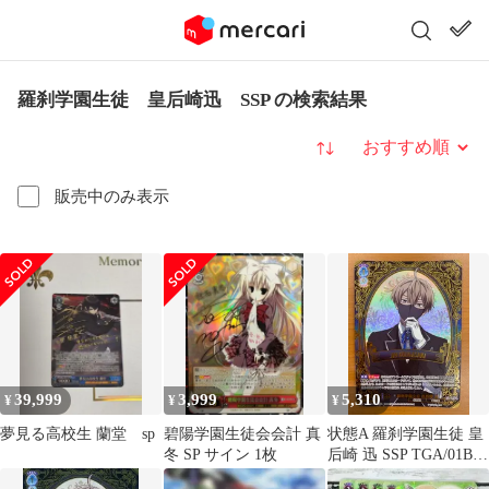
羅刹学園生徒 皇后崎迅 SSP の検索結果
並び替え
販売中のみ表示
39,999
3,999
5,310
¥
¥
¥
夢見る高校生 蘭堂 sp
碧陽学園生徒会会計 真
状態A 羅刹学園生徒 皇
冬 SP サイン 1枚
后崎 迅 SSP TGA/01B-
049SSP ヴァイスシュヴ