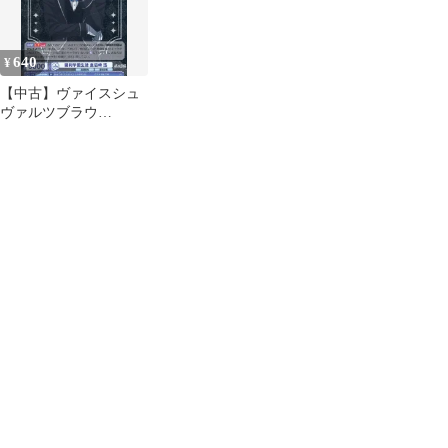
640
¥
【中古】ヴァイスシュ
ヴァルツブラウ
TGA/01B-049[RR]：(ホ
ロ)羅刹学園生徒 皇后
崎 迅