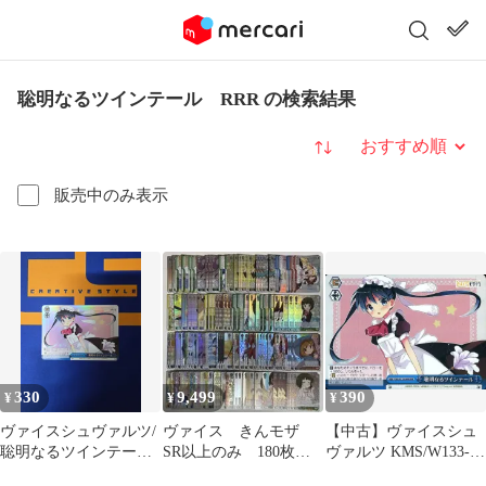
聡明なるツインテール RRR の検索結果
並び替え
販売中のみ表示
330
9,499
390
¥
¥
¥
ヴァイスシュヴァルツ/
ヴァイス きんモザ
【中古】ヴァイスシュ
聡明なるツインテー
SR以上のみ 180枚セ
ヴァルツ KMS/W133-
ル/RRR/きんいろモザイ
ット 1236
099R[RRR]：(ホロ)聡明