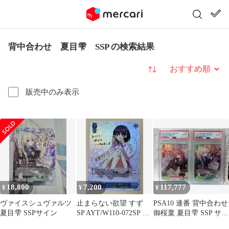
背中合わせ 夏目雫 SSP の検索結果
並び替え
販売中のみ表示
18,800
7,200
117,777
¥
¥
¥
ヴァイスシュヴァルツ
止まらない欲望 すず
PSA10 連番 背中合わせ
夏目雫 SSPサイン
SP AYT/W110-072SP SP
御桜稟 夏目雫 SSP サク
ヴァイスシュヴァ
ラノ詩 ヴァイスロゼ