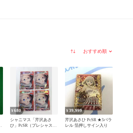
並び替え
680
39,999
¥
¥
シャニマス「芹沢あさ
芹沢あさひ PcSR ★3パラ
パ
ひ」PcSR（プレシャスス
レル 箔押しサイン入り
ーパーレア）４枚セット