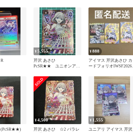
R★]：(キラ)芹沢
ーナ ★★★ psa10
め
イドル金箔押し
)
5,555
888
¥
¥
R
芹沢 あさひ
アイマス 芹沢あさひ カ
PcSR★★ ユニオンアリ
ードフォリオIWSF202
ーナ ②
R SSR
4,500
1,555
¥
¥
PcSR★★)
芹沢 あさひ ☆2 パラレ
ユニアリ アイマス 芹沢