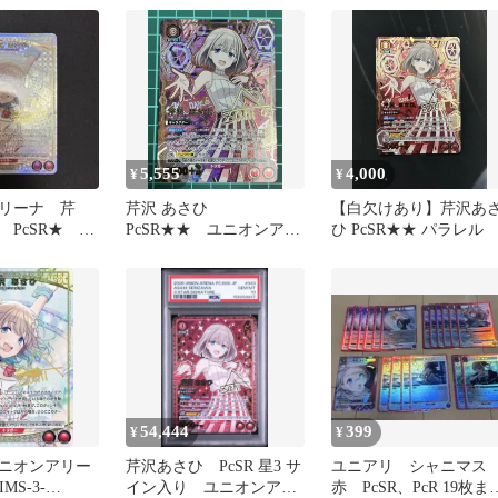
5,555
4,000
¥
¥
リーナ 芹
芹沢 あさひ
【白欠けあり】芹沢あ
 PcSR★ パ
PcSR★★ ユニオンアリ
ひ PcSR★★ パラレル
ャニマス
ーナ ①
54,444
399
¥
¥
ニオンアリー
芹沢あさひ PcSR 星3 サ
ユニアリ シャニマ
IMS-3-
イン入り ユニオンアリ
赤 PcSR、PcR 19枚ま