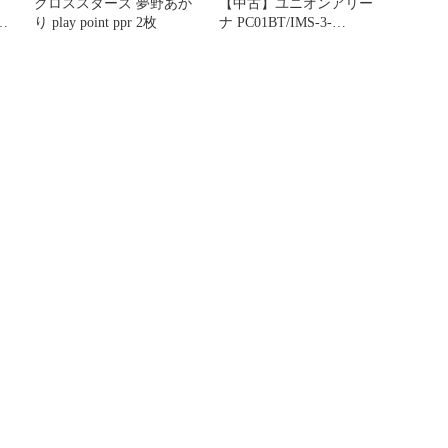
クロススターズ 夢野あか
【中古】ユニオンアリー
ン
り play point ppr 2枚
ナ PC01BT/IMS-3-
043[PcSR★★]：(キラ)芹
沢 あさひ(アイドル金箔
押しサイン入り)