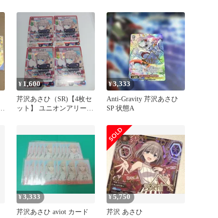
芹沢あさひ PcSR★
1,600
3,333
¥
¥
芹沢あさひ（SR)【4枚セ
Anti-Gravity 芹沢あさひ
6
ット】 ユニオンアリー
SP 状態A
ナ アイドルマスター
3,333
5,750
¥
¥
芹沢あさひ aviot カード
芹沢 あさひ