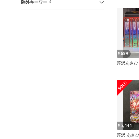
除外キーワード
043[PcS
あさひ(ア
サイン入り
699
¥
芹沢あさひ 
5,444
¥
芹沢 あさひ(