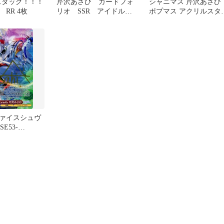
スタッグ！！！
芹沢あさひ カードフォ
シャニマス 芹沢あさひ
RR 4枚
リオ SSR アイドルマ
ポプマス アクリルスタ
スター IWSF シャニマ
ド ホロピク
ス
ァイスシュヴ
SE53-
(ホロ)Anti-
 芹沢あさひ(キャ
箔押しサイン