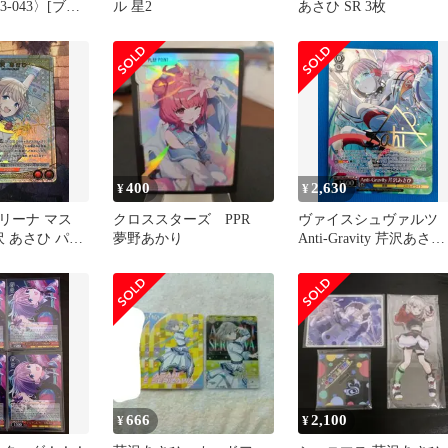
3-043〉[ブー
ル 星2
あさひ SR 3枚
ク アイドルマ
ャイニーカラー
4BT】]ユニオン
400
2,630
¥
¥
リーナ マス
クロススターズ PPR
ヴァイスシュヴァルツ
芹沢 あさひ パラ
夢野あかり
Anti-Gravity 芹沢あさひ
(サイン入り) SP
ISC/SE53-35SP
666
2,100
¥
¥