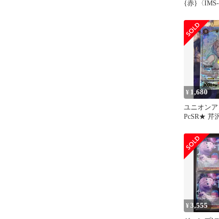
{赤}〈IMS-
スターパッ
スター シ
ズ 【UA0
アリーナ
1,680
¥
ユニオンア
PcSR★ 
レル
3,555
¥