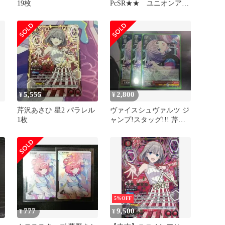
19枚
PcSR★★ ユニオンアリ
ーナ 星2
5,555
2,800
¥
¥
芹沢あさひ 星2 パラレル
ヴァイスシュヴァルツ ジ
1枚
ャンプ!スタッグ!!! 芹沢
あさひ 3枚セット
5%OFF
777
9,500
¥
¥