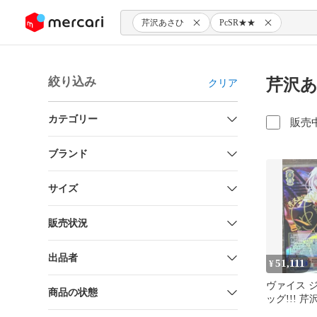
ンツにスキップ
芹沢あさひ
PcSR★★
絞り込み
芹沢あ
クリア
カテゴリー
販売
ブランド
サイズ
販売状況
出品者
51,111
¥
ヴァイス 
商品の状態
ッグ!!! 芹
MA0109-1