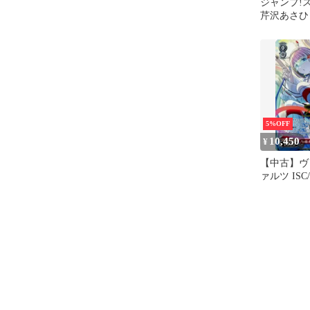
ジャンプ!
芹沢あさひ 
5%OFF
10,450
¥
【中古】ヴ
ァルツ ISC/
35SP[SP]：
Gravity
ラクター金
入り)