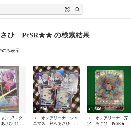
さひ PcSR★★ の検索結果
中のみ表示
1,000
1,666
¥
¥
ジャンプ!スタ
ユニオンアリーナ シャ
ユニオンアリーナ 芹
沢あさひ 44-
ニマス 芹沢あさひ SR
沢 あさひ PcSR★ 
4 最安値
3枚 PcSR ２枚
ラレル シャニマス