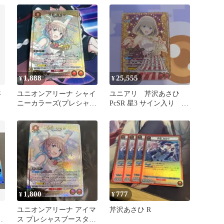
1,888
25,555
¥
¥
さ
ユニオンアリーナ シャイ
ユニアリ 芹沢あさひ
ニーカラーズ(プレシャ
PcSR 星3 サイン入り ユ
ス) PcSR★ 芹沢 あさひ
ニオンアリーナ ★★★
1,800
777
¥
¥
ス
ユニオンアリーナ アイマ
芹沢あさひ R
と
ス プレシャスブースター