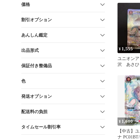
価格
割引オプション
あんしん鑑定
1,555
¥
出品形式
ユニオンア
沢 あさひ
保証付き整備品
ラレル シ
色
発送オプション
配送料の負担
1,600
¥
タイムセール割引率
【中古】ユ
ナ PC01BT/