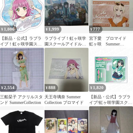
1,006
1,999
777
¥
¥
¥
【新品・公式】ラブラ
ラブライブ！虹ヶ咲学
宮下愛 ブロマイド
イブ！虹ヶ咲学園スク
園スクールアイドル同
虹ヶ咲 Summer
ールアイドル同好会 ク
好会 ブロマイド 集合
Collection 購入特典
リアステッカー／天王
寺 璃奈 公式グッズ
colleize
2,554
888
1,820
¥
¥
¥
三船栞子 アクリルスタ
天王寺璃奈 Summer
【新品・公式】ラブラ
ンド SummerCollection
Collection ブロマイド
イブ!虹ヶ咲学園スクー
ルアイドル同好会 2way
アクリルスタンド 三船
栞子 ミラクル STAY
TUNE! ver 公式グッズ
colleize コレイズ