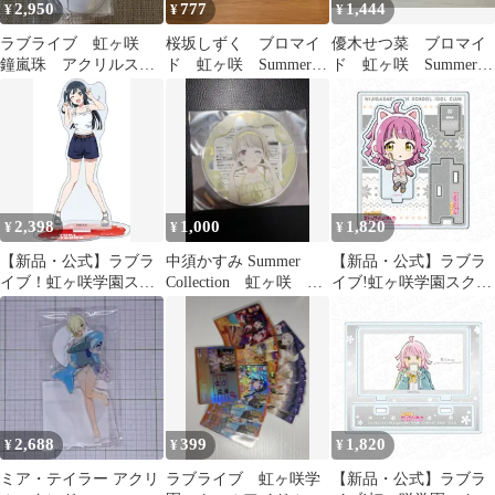
2,950
777
1,444
¥
¥
¥
ラブライブ 虹ヶ咲
桜坂しずく ブロマイ
優木せつ菜 ブロマイ
鐘嵐珠 アクリルスタ
ド 虹ヶ咲 Summer
ド 虹ヶ咲 Summer
ンド SummerCollection
Collection 購入特典
Collection 購入特典
2,398
1,000
1,820
¥
¥
¥
【新品・公式】ラブラ
中須かすみ Summer
【新品・公式】ラブラ
イブ！虹ヶ咲学園スク
Collection 虹ヶ咲 ラ
イブ!虹ヶ咲学園スクー
ールアイドル同好会 ア
ブライブ コースター
ルアイドル同好会 アク
クリルスタンド／優木
リルスタンド 天王寺璃
せつ菜 公式グッズ
奈 アウトドア デフォル
colleize
メ ver 公式グッズ
colleize コレイズ
2,688
399
1,820
¥
¥
¥
ミア・テイラー アクリ
ラブライブ 虹ヶ咲学
【新品・公式】ラブラ