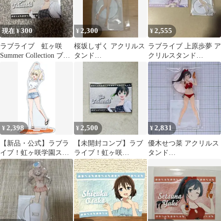
300
2,300
2,555
現在 ¥
¥
¥
ラブライブ 虹ヶ咲
桜坂しずく アクリルス
ラブライブ 上原歩夢 ア
Summer Collection ブロ
タンド
クリルスタンド
マイド 高咲侑
SummerCollection 水着
SummerCollection 水着
虹ヶ咲学園
2,398
2,500
2,831
¥
¥
¥
【新品・公式】ラブラ
【未開封コンプ】ラブ
優木せつ菜 アクリルス
イブ！虹ヶ咲学園スク
ライブ！虹ヶ咲
タンド
ールアイドル同好会 ア
Summer Collectionブロ
SummerCollection
クリルスタンド／宮下
マイド
愛 公式グッズ colleize