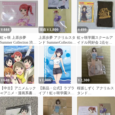
444
1,800
499
¥
現在 ¥
¥
虹ヶ咲 上原歩夢
上原歩夢 アクリルスタ
虹ヶ咲学園スクールア
Summer Collection 渋谷
ンド SummerCollection
イドル同好会 2点セッ
モディ ブロマイド
水着 おまけ付き
ト
640
1,006
2,300
¥
¥
¥
【中古】アニメムック
【新品・公式】ラブラ
桜坂しずく アクリルス
≪アニメ・漫画系書籍
イブ！虹ヶ咲学園スク
タンド
≫ 付録付)ラブライブ!
ールアイドル同好会 ク
SummerCollection 水着
虹ヶ咲学園スクールア
リアファイル／朝香 果
虹ヶ咲学園
イドル同好会 Official
林 公式グッズ colleize
Visual Collection I