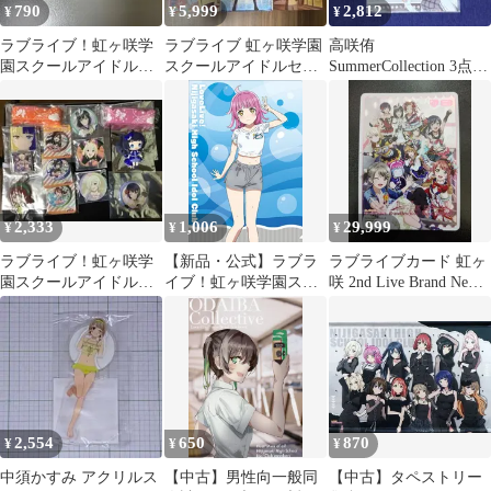
790
5,999
2,812
¥
¥
¥
ラブライブ！虹ヶ咲学
ラブライブ 虹ヶ咲学園
高咲侑
園スクールアイドル同
スクールアイドルセッ
SummerCollection 3点セ
好会グッズセット
ト
ット 水着
2,333
1,006
29,999
¥
¥
¥
ラブライブ！虹ヶ咲学
【新品・公式】ラブラ
ラブライブカード 虹ヶ
園スクールアイドル同
イブ！虹ヶ咲学園スク
咲 2nd Live Brand New
好会 グッズまとめ売
ールアイドル同好会 ク
Story & Back to the
り
リアファイル／天王寺
TOKIMEKI LLE PL!N-
璃奈 公式グッズ
bp3-200-LLE
colleize
2,554
650
870
¥
¥
¥
中須かすみ アクリルス
【中古】男性向一般同
【中古】タペストリー