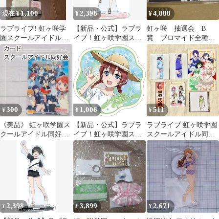
1,100
2,398
4,888
現在 ¥
¥
¥
ラブライブ! 虹ヶ咲学
【新品・公式】ラブラ
虹ヶ咲 抽選会 B
園スクールアイドル同
イブ！虹ヶ咲学園スク
賞 ブロマイド全種セ
好会 グッズいろいろ！
ールアイドル同好会 ア
ット
クリルスタンド／鐘 嵐
SummerCollection
珠 公式グッズ colleize
300
1,006
511
¥
¥
¥
《美品》 虹ヶ咲学園ス
【新品・公式】ラブラ
ラブライブ 虹ヶ咲学園
クールアイドル同好会
イブ！虹ヶ咲学園スク
スクールアイドル同好
トレーディングカード
ールアイドル同好会 ク
会 グッズセット
集合
リアステッカー／エ
マ・ヴェルデ 公式グッ
ズ colleize
2,398
3,899
2,671
¥
¥
¥