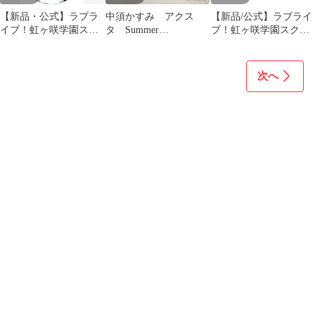
【新品・公式】ラブラ
中須かすみ アクス
【新品/公式】ラブライ
イブ！虹ヶ咲学園スク
タ Summer
ブ！虹ヶ咲学園スクー
ールアイドル同好会 オ
Collection 虹ヶ咲 渋
ルアイドル同好会 (サ
ーロラアクリルキーホ
谷
イズ/S) Vroom Vroom T
ルダー／優木 せつ菜 公
シャツメンズ 公式グッ
次へ
式グッズ colleize
ズ colleize