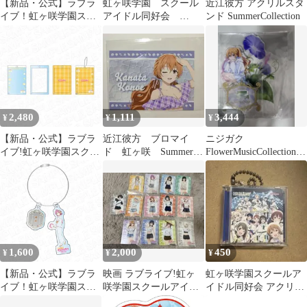
【新品・公式】ラブラ
虹ヶ咲学園 スクール
近江彼方 アクリルスタ
イブ！虹ヶ咲学園スク
アイドル同好会
ンド SummerCollection
ールアイドル同好会 ア
色々 セット
クリルスタンド／高咲
侑 公式グッズ colleize
2,480
1,111
3,444
¥
¥
¥
【新品・公式】ラブラ
近江彼方 ブロマイ
ニジガク
イブ!虹ヶ咲学園スクー
ド 虹ヶ咲 Summer
FlowerMusicCollection
ルアイドル同好会 フォ
Collection 購入特典
近江彼方 アクリル
トフレームキーホルダ
ー 公式グッズ colleize
1,600
2,000
450
¥
¥
¥
【新品・公式】ラブラ
映画 ラブライブ!虹ヶ
虹ヶ咲学園スクールア
イブ！虹ヶ咲学園スク
咲学園スクールアイド
イドル同好会 アクリル
ールアイドル同好会 ワ
ル同好会 ブロマイド フ
キーホルダー