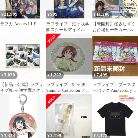
21,999
999
11,200
¥
¥
¥
ラブカ Aqours LLE
ラブライブ！虹ヶ咲学
【未開封】桜坂しずく
園スクールアイドル同
お台場ビーチガールver.
好会 ブロマイド 集合
「ラブライブ!虹ヶ咲学
園スクールアイドル同
好会」 KDcolle 1/7スケ
ール フィギュア #nn
3,030
1,222
7,499
¥
¥
¥
【新品・公式】ラブラ
ラブライブ！虹ヶ咲
ラブライブ ブースタ
イブ!虹ヶ咲学園スクー
Summer Collection アク
ーパック Anniversary
ルアイドル同好会 ミニ
リルコースター エマ
2026 BOX2個セット
アクリルアート A
SINGING&#44;
DREAMING&#44;
NOW! ver 公式グッズ
colleize コレイズ
1,323
2,199
5,178
¥
¥
¥