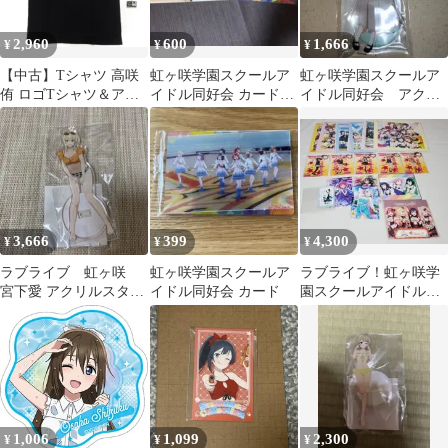
2,960
600
1,666
¥
¥
¥
【中古】Tシャツ 高咲
虹ヶ咲学園スクールア
虹ヶ咲学園スクールア
侑 ロゴTシャツ＆アク
イドル同好会 カード類
イドル同好会 アクリ
リルキーホルダーセッ
まとめ売り
ルスタンド
ト ブラック Lサイズ
「ラブライブ!虹ヶ咲学
園スクールアイドル同
好会 BLACK
COLLECTION by
ZOZOTOWN」
3,666
399
4,300
¥
¥
¥
ラブライブ 虹ヶ咲
虹ヶ咲学園スクールア
ラブライブ！虹ヶ咲学
宮下愛 アクリルスタン
イドル同好会 カード
園スクールアイドル同
ド SummerCollection
好会 いろいろ
1,006
1,099
2,300
¥
¥
¥