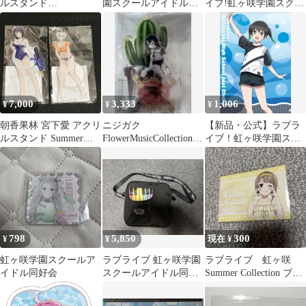
ルスタンド
園スクールアイドル同
イブ!虹ヶ咲学園スクー
SummerCollection
好会
ルアイドル同好会 アク
リルスタンド 天王寺璃
奈 SINGING&#44;
DREAMING&#44;
NOW! ver 公式グッズ
colleize コレイズ
7,000
3,333
1,006
¥
¥
¥
朝香果林 宮下愛 アクリ
ニジガク
【新品・公式】ラブラ
ルスタンド Summer
FlowerMusicCollection
イブ！虹ヶ咲学園スク
Collection 虹ヶ咲
優木せつ菜 アクリル
ールアイドル同好会 ク
リアファイル／高咲 侑
公式グッズ colleize
798
5,850
300
¥
¥
現在 ¥
虹ヶ咲学園スクールア
ラブライブ 虹ヶ咲学園
ラブライブ 虹ヶ咲
イドル同好会
スクールアイドル同好
Summer Collection ブロ
会 グッズセット
マイド 中須かすみ