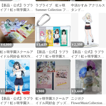
【新品・公式】ラブラ
ラブライブ 虹ヶ咲
中須かすみ アクリルス
イブ！虹ヶ咲学園スク
Summer Collection フォ
タンド
ールアイドル同好会 ク
トカード 優木せつ菜
SummerCollection 虹ヶ
リアステッカー／桜坂
咲
しずく 公式グッズ
colleize
4,000
1,639
2,398
¥
¥
¥
虹ヶ咲学園スクールア
【新品・公式】ラブラ
【新品・公式】ラブラ
イドル同好会 ROUND1
イブ！虹ヶ咲学園スク
イブ！虹ヶ咲学園スク
コラボ
ールアイドル同好会 カ
ールアイドル同好会 ア
ラビナ付きクリアケー
クリルスタンド／ミ
ス／1年生 公式グッズ
ア・テイラー 公式グッ
colleize
ズ colleize
1,006
900
3,444
¥
¥
¥
【新品・公式】ラブラ
虹ヶ咲学園スクールア
ニジガク
イブ！虹ヶ咲学園スク
イドル同好会 グッズセ
FlowerMusicCollection