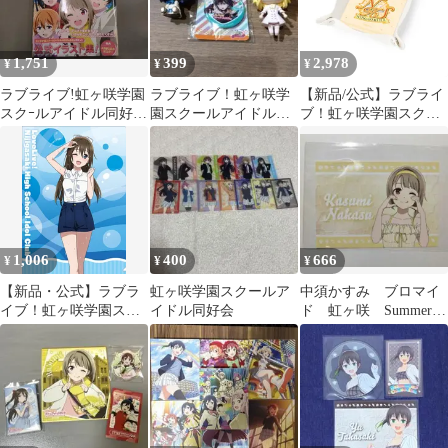
1,751
399
2,978
¥
¥
¥
ラブライブ!虹ヶ咲学園
ラブライブ！虹ヶ咲学
【新品/公式】ラブライ
スクｰルアイドル同好会
園スクールアイドル同
ブ！虹ヶ咲学園スクー
Official Visual
好会』のキャラクター
ルアイドル同好会 PUレ
Collection(1)
グッズ
ザーマルチトレー 公式
LoveLive!Days編集部
グッズ colleize
1,006
400
666
¥
¥
¥
【新品・公式】ラブラ
虹ヶ咲学園スクールア
中須かすみ ブロマイ
イブ！虹ヶ咲学園スク
イドル同好会
ド 虹ヶ咲 Summer
ールアイドル同好会 ク
Collection 購入特典
リアファイル／桜坂 し
ずく 公式グッズ
colleize