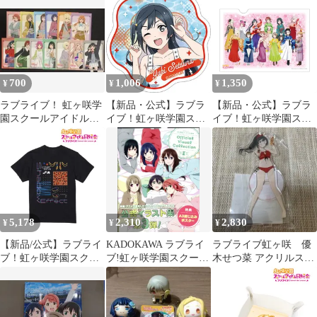
イヤーキーホルダー 天
ルセット
王寺璃奈 レトロモダン
ver 公式グッズ colleize
コレイズ
700
1,006
1,350
¥
¥
¥
ラブライブ！ 虹ヶ咲学
【新品・公式】ラブラ
【新品・公式】ラブラ
園スクールアイドル同
イブ！虹ヶ咲学園スク
イブ！虹ヶ咲学園スク
好会 ブロマイド
ールアイドル同好会 ク
ールアイドル同好会 和
リアステッカー／優木
紙ファイル /M 集合 公
せつ菜 公式グッズ
式グッズ colleize コレ
colleize
イズ
5,178
2,310
2,830
¥
¥
¥
【新品/公式】ラブライ
KADOKAWA ラブライ
ラブライブ虹ヶ咲 優
ブ！虹ヶ咲学園スクー
ブ!虹ヶ咲学園スクール
木せつ菜 アクリルスタ
ルアイドル同好会 (サ
アイドル同好会 Official
ンド SummerCollection
イズ/XL) Shadow Effect
Visual Collection Ⅲ (帯
Tシャツレディース 公
付)
式グッズ colleize