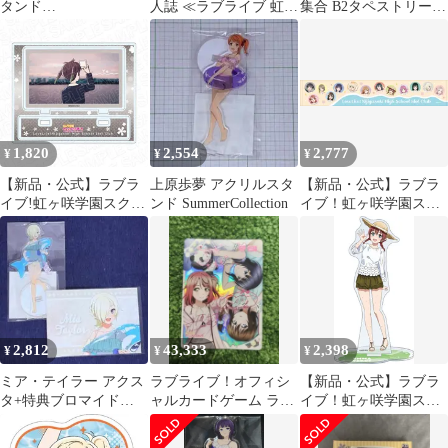
タンド
人誌 ≪ラブライブ 虹ヶ
集合 B2タペストリー
SummerCollection
咲学園スクールアイド
「ラブライブ!虹ヶ咲学
ル同好会≫ ODAIBA
園スクールアイドル同
Collective / かずい /
好会 BLACK
MODEL KZI
COLLECTION by
ZOZOTOWN」
1,820
2,554
2,777
¥
¥
¥
【新品・公式】ラブラ
上原歩夢 アクリルスタ
【新品・公式】ラブラ
イブ!虹ヶ咲学園スクー
ンド SummerCollection
イブ！虹ヶ咲学園スク
ルアイドル同好会 アク
ールアイドル同好会 マ
リルスタンド 高咲 侑
フラータオル 公式グッ
SINGING&#44;
ズ colleize
DREAMING&#44;
NOW! ver 公式グッズ
colleize コレイズ
2,812
43,333
2,398
¥
¥
¥
ミア・テイラー アクス
ラブライブ！オフィシ
【新品・公式】ラブラ
タ+特典ブロマイド
ャルカードゲーム ラブ
イブ！虹ヶ咲学園スク
SummerCollection
カ LLE 虹ヶ咲
ールアイドル同好会 ア
クリルスタンド／エ