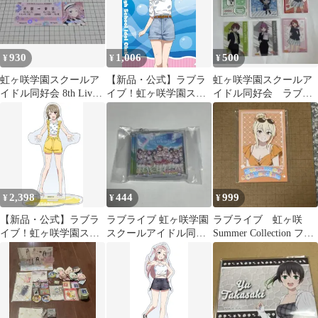
ズ colleize コレイズ
930
1,006
500
¥
¥
¥
虹ヶ咲学園スクールア
【新品・公式】ラブラ
虹ヶ咲学園スクールア
イドル同好会 8th Live!
イブ！虹ヶ咲学園スク
イドル同好会 ラブラ
トレーディングクリア
ールアイドル同好会 ク
イブ
カード
リアファイル／上原 歩
夢 公式グッズ colleize
2,398
444
999
¥
¥
¥
【新品・公式】ラブラ
ラブライブ 虹ヶ咲学園
ラブライブ 虹ヶ咲
イブ！虹ヶ咲学園スク
スクールアイドル同好
Summer Collection フォ
ールアイドル同好会 ア
会 アクリルキーホルダ
トカード 宮下愛
クリルスタンド／中須
ー
かすみ 公式グッズ
colleize