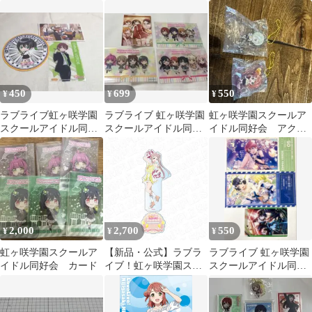
ールアイドル同好会 ク
ット
桜坂しずく アクリル
リアファイル／優木 せ
つ菜 公式グッズ
colleize
450
699
550
¥
¥
¥
ラブライブ虹ヶ咲学園
ラブライブ 虹ヶ咲学園
虹ヶ咲学園スクールア
スクールアイドル同好
スクールアイドル同好
イドル同好会 アクリ
会 グッズセット
会 まとめ売り
ルキーホルダー 2種セ
ット
2,000
2,700
550
¥
¥
¥
虹ヶ咲学園スクールア
【新品・公式】ラブラ
ラブライブ 虹ヶ咲学園
イドル同好会 カード
イブ！虹ヶ咲学園スク
スクールアイドル同好
ールアイドル同好会 デ
会 まとめ売り
カアクリルスタンド 鐘
嵐珠 チア ver 公式グッ