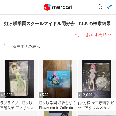
虹ヶ咲学園スクールアイドル同好会 LLE の検索結果
並び替え
販売中のみ表示
2,200
555
12,000
¥
¥
¥
ラブライブ 虹ヶ咲
虹ヶ咲学園 桜坂しずく
お*ん様 天王寺璃奈 ビ
三船栞子 アクリルスタ
Flower music Collection
ッグアクリルスタンド
ンド SummerCollection
特典カード
SummerCollection