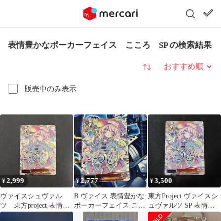
表情豊かなポーカーフェイス こころ SP の検索結果
並び替え
販売中のみ表示
2,999
2,777
3,500
¥
¥
¥
ヴァイスシュヴァル
B ヴァイス 表情豊かな
東方Project ヴァイスシ
ツ 東方project 表情豊
ポーカーフェイス ここ
ュヴァルツ SP 表情豊
かなポーカーフェイス
ろ sp ②
かなポーカーフェイス