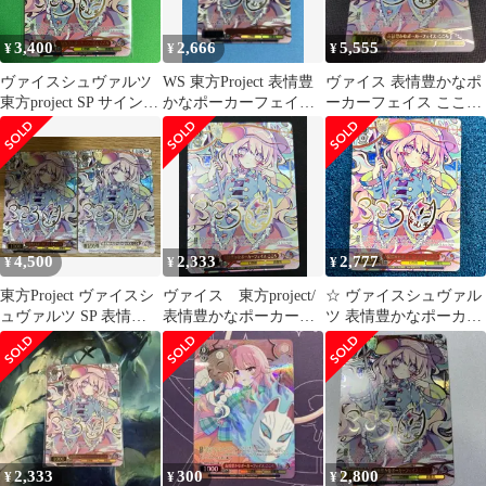
3,400
2,666
5,555
¥
¥
¥
ヴァイスシュヴァルツ
WS 東方Project 表情豊
ヴァイス 表情豊かなポ
東方project SP サイン
かなポーカーフェイス
ーカーフェイス こころ
表情豊かなポーカーフ
こころ SP
SP サイン 東方Project
ェイス こころ
4,500
2,333
2,777
¥
¥
¥
東方Project ヴァイスシ
ヴァイス 東方project/
☆ ヴァイスシュヴァル
ュヴァルツ SP 表情豊
表情豊かなポーカーフ
ツ 表情豊かなポーカー
かなポーカーフェイス
ェイス こころ SP
フェイス こころ SP(サ
イン) THP/S130-071SP
1枚 ☆
2,333
300
2,800
¥
¥
¥