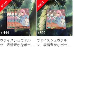
ェイスこころ SP サイ
ェイスこころ SP サイ
ン
ン
444
300
¥
¥
ヴァイスシュヴァル
ヴァイスシュヴァル
ツ 表情豊かなポーカ
ツ 表情豊かなポーカ
ーフェイス こころ SR
ーフェイス こころ SR
4枚
2枚