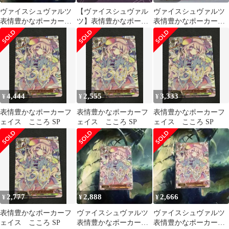
ヴァイスシュヴァルツ
【ヴァイスシュヴァル
ヴァイスシュヴァルツ
表情豊かなポーカーフ
ツ】表情豊かなポーカ
表情豊かなポーカーフ
ェイスこころ SP サイ
ーフェイス こころ sr
ェイスこころ SP
ン
4,444
2,555
3,333
¥
¥
¥
表情豊かなポーカーフ
表情豊かなポーカーフ
表情豊かなポーカーフ
ェイス こころ SP
ェイス こころ SP
ェイス こころ SP
2,777
2,888
2,666
¥
¥
¥
表情豊かなポーカーフ
ヴァイスシュヴァルツ
ヴァイスシュヴァルツ
ェイス こころ SP
表情豊かなポーカーフ
表情豊かなポーカーフ