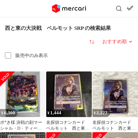
西と東の大決戦 ベルモット SRP の検索結果
並び替え
販売中のみ表示
6,300
1,444
2,222
¥
¥
¥
ポ*き様 決戦の刻マー
名探偵コナンカード
名探偵コナンカード
シャル・D・ティーチ
ベルモット 西と東の
ベルモット 西と東の
SECワンピースカード
大決戦 SRP
大決戦 SRP