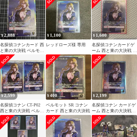
2,888
1,100
1,600
¥
¥
¥
名探偵コナンカード 西
レッドローズ様 専用
名探偵コナンカードゲ
と東の大決戦 ベルモッ
ーム 西と東の大決戦 ベ
ト SRP 0247
ルモット SRP
2,599
400
2,199
¥
¥
¥
名探偵コナン CT-P02
ベルモット SR コナン
名探偵コナン カードゲ
西と東の大決戦 ベルモ
カード 西と東の大決戦
ーム 西と東の大決戦
ット SRP SR 0247
ベルモット SRP