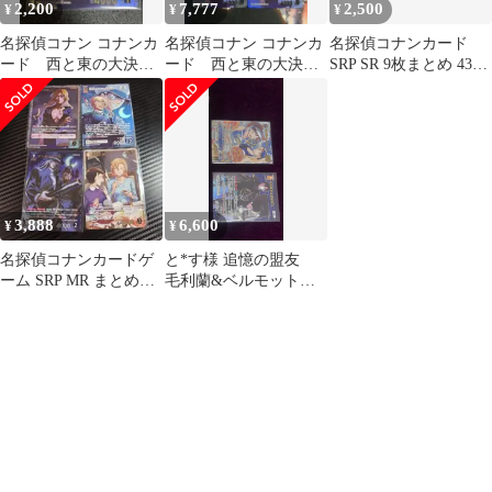
2,200
7,777
2,500
¥
¥
¥
名探偵コナン コナンカ
名探偵コナン コナンカ
名探偵コナンカード
ード 西と東の大決戦
ード 西と東の大決戦
SRP SR 9枚まとめ 43-
ベルモット SRP
ベルモット SRP 4枚セ
MA0528-07M
ット
3,888
6,600
¥
¥
名探偵コナンカードゲ
と*す様 追憶の盟友
ーム SRP MR まとめ売
毛利蘭&ベルモット
り
MRP 含む2枚セット