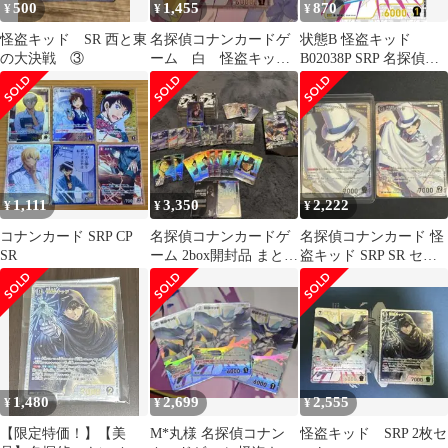
500
1,455
870
¥
¥
¥
怪盗キッド SR 西と東
名探偵コナンカードゲ
状態B 怪盗キッド
の大決戦 ③
ーム 白 怪盗キッ
B02038P SRP 名探偵コ
ド SRP 西と東の大
ナンカードゲーム
決戦
1,111
3,350
2,222
¥
¥
¥
コナンカード SRP CP
名探偵コナンカードゲ
名探偵コナンカード 怪
SR
ーム 2box開封品 まとめ
盗キッド SRP SR セッ
売り
ト
1,480
2,699
2,555
¥
¥
¥
【限定特価！】【美
M*丸様 名探偵コナン
怪盗キッド SRP 2枚セ