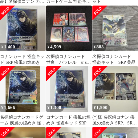
品】名探偵コナン カー
カードゲーム 怪盗キッ
ット
ドゲーム 疾風の煌めき
ド SR 3枚セット 西と東
怪盗キッドSRP
の大決戦
1,400
4,599
888
¥
¥
¥
コナンカード 怪盗キッ
名探偵コナンカード
名探偵コナンカード
ド SRP 疾風の煌めき
世良 パラレル sr srp
怪盗キッド SRP 美品
cp pr 新出
1,666
1,300
1,500
¥
¥
¥
名探偵コナンカードゲ
コナンカード 疾風の煌
(*)様 名探偵コナン 疾
ーム 疾風の煌めき 怪盗
めき 怪盗キッド SRP
風の煌めき SRP、SR怪
キッド srp
盗キッドまとめ売り