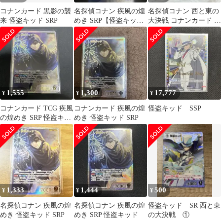
コナンカード 黒影の襲
名探偵コナン 疾風の煌
名探偵コナン 西と東の
来 怪盗キッド SRP
めき SRP【怪盗キッ
大決戦 コナンカード 怪
ド】
盗キッド SR tcg
1,555
1,300
17,777
¥
¥
¥
コナンカード TCG 疾風
コナンカード 疾風の煌
怪盗キッド SSP
の煌めき SRP 怪盗キッ
めき 怪盗キッド SRP
ド 白
1,333
1,444
500
¥
¥
¥
名探偵コナン 疾風の煌
名探偵コナン 疾風の煌
怪盗キッド SR 西と東
めき 怪盗キッド SRP
めき SRP 怪盗キッド
の大決戦 ①