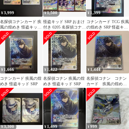
3,999
1,500
1,399
¥
¥
¥
名探偵コナンカード 疾
怪盗キッド SRP おまけ
コナンカード TCG 疾風
風の煌めき 怪盗キッド
付き 0205 名探偵コナン
の煌めき SRP 怪盗キッ
SRP 2枚セット
カードゲーム
ド
1,666
1,422
1,444
¥
¥
¥
コナンカード 疾風の煌
名探偵コナン 疾風の煌
名探偵コナン コナン
めき 怪盗キッド SRP
めき 怪盗キッド SRP
カード 疾風の煌め
き 怪盗キッド SRP
3,300
1,499
999
¥
¥
¥