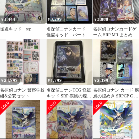
1,444
3,299
3,888
¥
¥
¥
怪盗キッド srp
名探偵コナンカード
名探偵コナンカードゲ
怪盗キッド パートナ
ーム SRP MR まとめ売
ー パラレル srp sr cp
り
23,999
1,799
2,399
¥
¥
¥
名探偵コナン 警察学校
名探偵コナンTCG 怪盗
名探偵コナン カード 疾
組&公安セット
キッド SRP 疾風の煌め
風の煌めき SRPCP C 怪
き
盗キッド