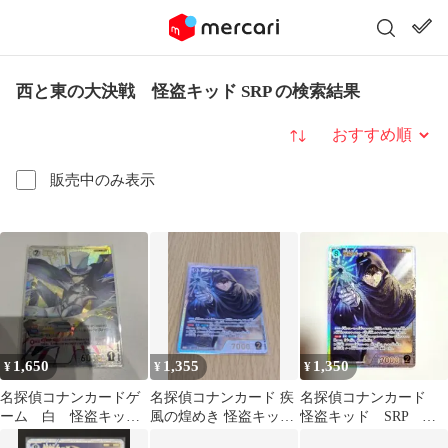
西と東の大決戦 怪盗キッド SRP の検索結果
並び替え
販売中のみ表示
1,650
1,355
1,350
¥
¥
¥
名探偵コナンカードゲ
名探偵コナンカード 疾
名探偵コナンカード
ーム 白 怪盗キッ
風の煌めき 怪盗キッド
怪盗キッド SRP 疾
ド SRP 西と東の大
SRP
風の煌めき