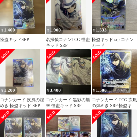
1,400
1,900
1,333
¥
¥
¥
怪盗キッドSRP
名探偵コナンTCG 怪盗
怪盗キッド srp コナン
キッド SRP
カード
1,200
3,400
1,500
¥
¥
¥
コナンカード 疾風の煌
コナンカード 黒影の襲
コナンカード TCG 疾風
めき 怪盗キッド SRP
来 怪盗キッド SRP
の煌めき SRP 怪盗キッ
ド 白