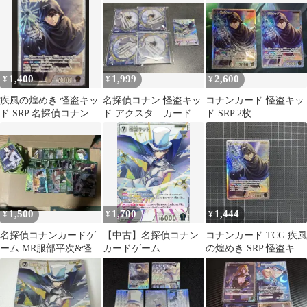
決戦
1,400
1,999
2,600
¥
¥
¥
疾風の煌めき 怪盗キッ
名探偵コナン 怪盗キッ
コナンカード 怪盗キッ
ド SRP 名探偵コナンカ
ド アクスタ カード
ド SRP 2枚
ードゲーム
1,500
1,700
1,444
¥
¥
¥
名探偵コナンカードゲ
【中古】名探偵コナン
コナンカード TCG 疾風
ーム MR服部平次&怪盗
カードゲーム
の煌めき SRP 怪盗キッ
キッド SRP大岡紅
B02038P[SRP]：怪盗キ
ド
葉 その他緑
ッド