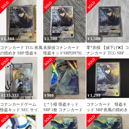
1,344
1,500
1,500
¥
¥
¥
コナンカード TCG 疾風
名探偵コナンカード
零*衣様 【値下げ❌】コ
の煌めき SRP 怪盗キッ
怪盗キッドSRP[0979]
ナンカード TCG SRP 怪
ド パラレル
疾風の煌めき
盗キッド 疾風の煌めき
133,333
900
1,299
¥
¥
¥
コナンカードゲーム
と*う様 怪盗キッド
コナンカード 怪盗キ
怪盗キッド SEC サイン
SRP 1枚 コナンカード
ッド SRP 疾風の煌めき
西と東の大決戦