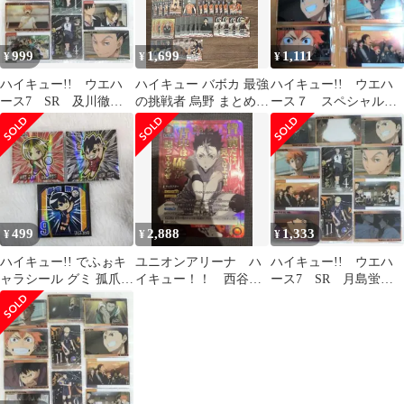
999
1,699
1,111
¥
¥
¥
ハイキュー!! ウエハ
ハイキュー バボカ 最強
ハイキュー!! ウエハ
ース7 SR 及川徹
の挑戦者 烏野 まとめ売
ース７ スペシャルレ
木兎光太郎 他 １１
り
ア(SR) 及川徹+他5枚
枚セット
499
2,888
1,333
¥
¥
¥
ハイキュー!! でふぉキ
ユニオンアリーナ ハ
ハイキュー!! ウエハ
ャラシール グミ 孤爪研
イキュー！！ 西谷夕
ース7 SR 月島蛍
磨 黒尾鉄朗 影山飛雄
SRパラレル
木兎光太郎 他 １１
+おまけ
枚セット