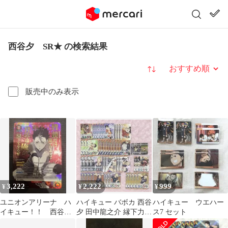
西谷夕 SR★ の検索結果
並び替え
販売中のみ表示
3,222
2,222
999
¥
¥
¥
ユニオンアリーナ ハ
ハイキュー バボカ 西谷
ハイキュー ウエハー
イキュー！！ 西谷夕
夕 田中龍之介 縁下力
ス7 セット
SRパラレル
成田一仁 烏野2年