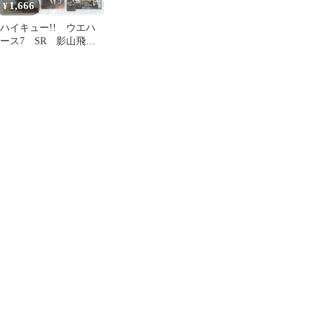
1,666
¥
ハイキュー!! ウエハ
ース7 SR 影山飛
雄 月島蛍 他 烏
野 １１枚セット