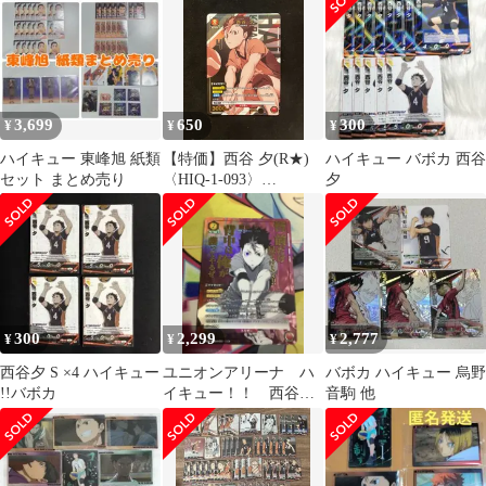
3,699
650
300
¥
¥
¥
ハイキュー 東峰旭 紙類
【特価】西谷 夕(R★)
ハイキュー バボカ 西谷
セット まとめ売り
〈HIQ-1-093〉
夕
[UA19BT]
300
2,299
2,777
¥
¥
¥
西谷夕 S ×4 ハイキュー
ユニオンアリーナ ハ
バボカ ハイキュー 烏野
!!バボカ
イキュー！！ 西谷夕
音駒 他
SRパラレル