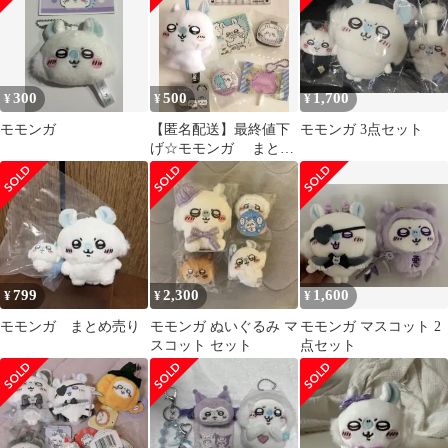
300
500
1,700
¥
¥
¥
モモンガ
【匿名配送】最終値下
モモンガ 3点セット
げ☆モモンガ まとめ
売り
799
2,300
1,600
¥
¥
¥
モモンガ まとめ売り
モモンガ ぬいぐるみ マ
モモンガ マスコット 2
スコット セット
点セット