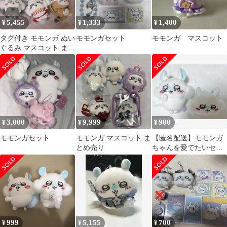
5,455
1,333
1,400
¥
¥
¥
タグ付き モモンガ ぬい
モモンガセット
モモンガ マスコット
ぐるみ マスコット まと
め売り
3,000
9,999
900
¥
¥
¥
モモンガセット
モモンガ マスコット ま
【匿名配送】モモンガ
とめ売り
ちゃんを愛でたいセッ
ト
999
5,155
700
¥
¥
¥