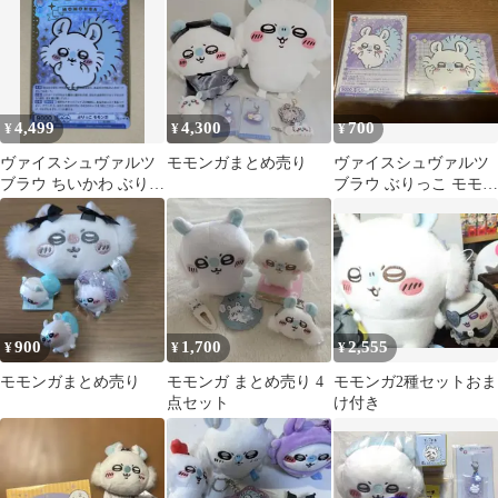
4,499
4,300
700
¥
¥
¥
ヴァイスシュヴァルツ
モモンガまとめ売り
ヴァイスシュヴァルツ
ブラウ ちいかわ ぶりっ
ブラウ ぶりっこ モモン
こ モモンガ SSP
ガ RR ぴーす
900
1,700
2,555
¥
¥
¥
モモンガまとめ売り
モモンガ まとめ売り 4
モモンガ2種セットおま
点セット
け付き