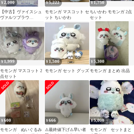
2,000
5,222
1,750
¥
¥
¥
【中古】ヴァイスシュ
モモンガ マスコット セ
ちいかわ モモンガ 2点
ヴァルツブラウ
ット ちいかわ
セット
CIKW/02B-028SP[SP]：
(ホロ)見ろッ モモンガ
(金箔押し)
1,999
1,500
5,300
¥
¥
¥
モモンガ マスコット 2
モモンガ セット グッズ
モモンガ まとめ 出品
点セット
600
666
5,000
¥
¥
¥
モモンガ ぬいぐるみ
⚠️最終値下げ⚠️早い者
モモンガ セットまと