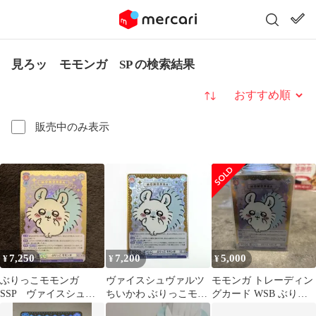
見ろッ モモンガ SP の検索結果
並び替え
販売中のみ表示
7,250
7,200
5,000
¥
¥
¥
ぶりっこモモンガ
ヴァイスシュヴァルツ
モモンガ トレーディン
SSP ヴァイスシュヴ
ちいかわ ぶりっこモモ
グカード WSB ぶりっ
ァルツ ちいかわ
ンガ ssp
こモモンガSSP