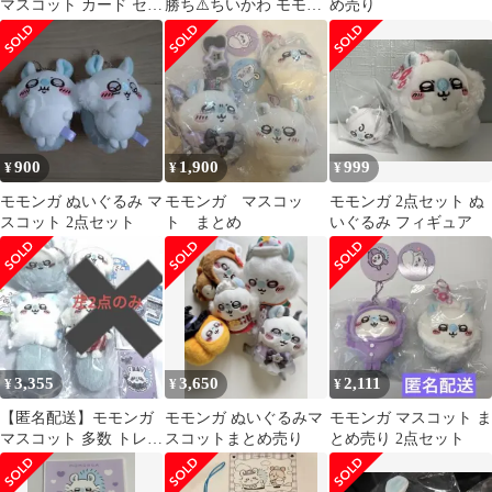
マスコット カード セッ
勝ち⚠️ちいかわ モモン
め売り
ト
ガ ぬいぐるみマスコッ
ト
900
1,900
999
¥
¥
¥
モモンガ ぬいぐるみ マ
モモンガ マスコッ
モモンガ 2点セット ぬ
スコット 2点セット
ト まとめ
いぐるみ フィギュア
3,355
3,650
2,111
¥
¥
¥
【匿名配送】モモンガ
モモンガ ぬいぐるみマ
モモンガ マスコット ま
マスコット 多数 トレカ
スコットまとめ売り
とめ売り 2点セット
スタンプ キーホルダー
【正規品】