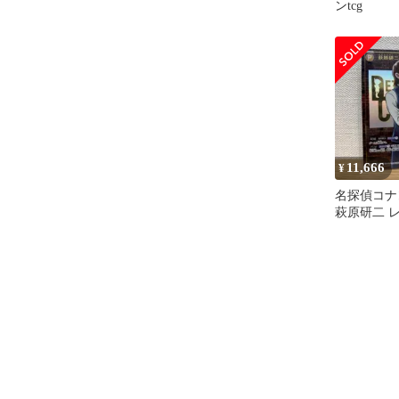
ンtcg
11,666
¥
名探偵コナ
萩原研二 レ
P079