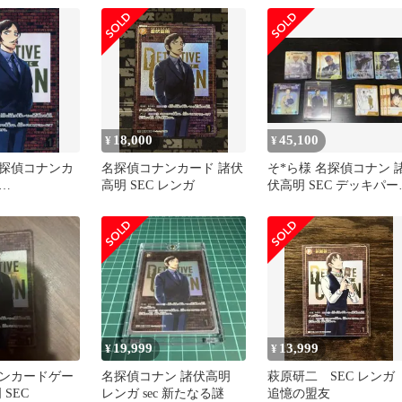
18,000
45,100
¥
¥
探偵コナンカ
名探偵コナンカード 諸伏
そ*ら様 名探偵コナン 
高明 SEC レンガ
伏高明 SEC デッキパー
c1[SEC]：諸伏
レンガ
版)
19,999
13,999
¥
¥
ンカードゲー
名探偵コナン 諸伏高明
萩原研二 SEC レン
 SEC
レンガ sec 新たなる謎
追憶の盟友