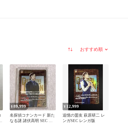
並び替え
89,999
12,999
¥
¥
コ
名探偵コナンカード 新た
追憶の盟友 萩原研二 レ
高
なる謎 諸伏高明 SEC レ
ンガSEC レンガ版
ンガ版