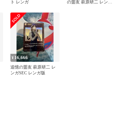
ト レンガ
の盟友 萩原研二 レンガ
SEC レンガ版
16,666
¥
追憶の盟友 萩原研二 レ
ンガSEC レンガ版