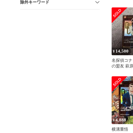
除外キーワード
14,500
¥
名探偵コナ
の盟友 萩
SEC レン
4,888
¥
横溝重悟 