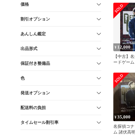
価格
割引オプション
あんしん鑑定
12,000
¥
出品形式
【中古】名
ードゲーム
保証付き整備品
B05085Se
高明(レンガ
色
発送オプション
配送料の負担
35,000
¥
タイムセール割引率
名探偵コナ
ム 諸伏高明