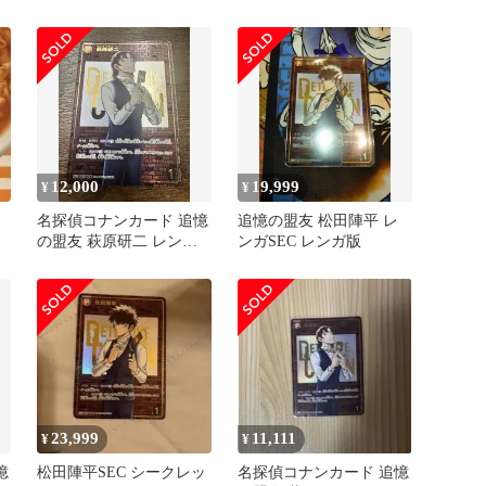
MRP パラレル
12,000
19,999
¥
¥
名探偵コナンカード 追憶
追憶の盟友 松田陣平 レ
の盟友 萩原研二 レンガ
ンガSEC レンガ版
SEC レンガ版
23,999
11,111
¥
¥
憶
松田陣平SEC シークレッ
名探偵コナンカード 追憶