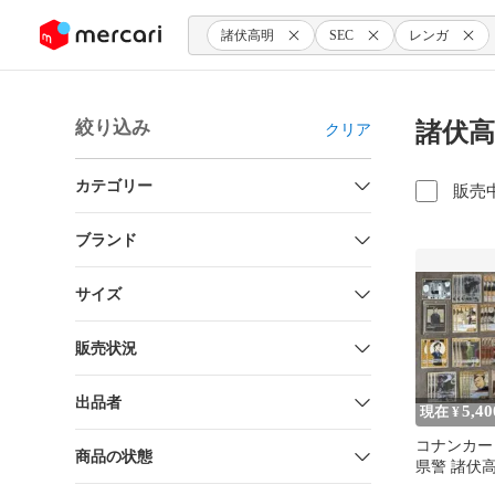
ンツにスキップ
諸伏高明
SEC
レンガ
絞り込み
諸伏高
クリア
カテゴリー
販売
ブランド
サイズ
販売状況
出品者
5,40
現在 ¥
コナンカード
商品の状態
県警 諸伏
上原由衣 レ