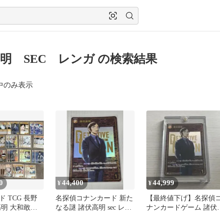
明 SEC レンガ の検索結果
中のみ表示
0
44,400
44,999
¥
¥
 TCG 長野
名探偵コナンカード 新た
【最終値下げ】名探偵
高明 大和敢助
なる謎 諸伏高明 sec レン
ナンカードゲーム 諸伏
ンガ SEC
ガ
明 SEC レンガ