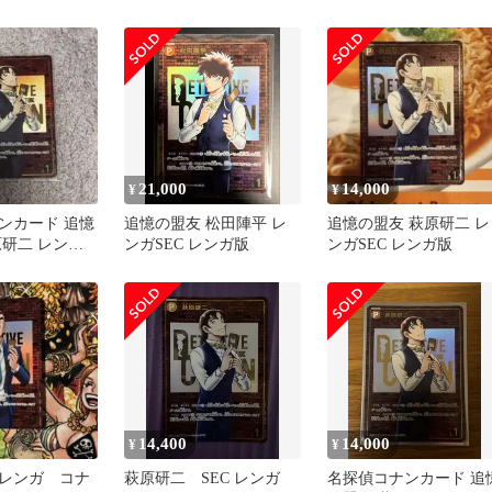
21,000
14,000
¥
¥
ンカード 追憶
追憶の盟友 松田陣平 レ
追憶の盟友 萩原研二 レ
原研二 レンガ
ンガSEC レンガ版
ンガSEC レンガ版
ガ版
14,400
14,000
¥
¥
レンガ コナ
萩原研二 SEC レンガ
名探偵コナンカード 追