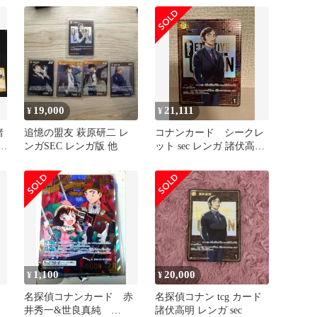
19,000
21,111
¥
¥
諸
追憶の盟友 萩原研二 レ
コナンカード シークレ
ツ
ンガSEC レンガ版 他
ット sec レンガ 諸伏高
明 新たなる謎
1,100
20,000
¥
¥
ガ
名探偵コナンカード 赤
名探偵コナン tcg カード
井秀一&世良真純
諸伏高明 レンガ sec