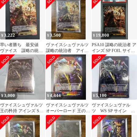
ン SP
ン SP
3,222
3,500
19,800
¥
¥
¥
早い者勝ち 最安値
ヴァイスシュヴァルツ
PSA10 謀略の統治者 ア
ヴァイス 謀略の統治
謀略の統治者 アイン
インズ SP FOIL サイン
者 アインズ SP
ズ SP サイン
オーバーロード
3,000
4,444
5,100
¥
¥
¥
ヴァイスシュヴァルツ
ヴァイスシュヴァルツ
ヴァイスシュヴァル
王の矜持 アインズ SP
オーバーロード 王の矜
ツ WS SP サイン 王
オーバーロード
持 アインズ SP サイン
の矜持 アインズ オーバ
ーロード