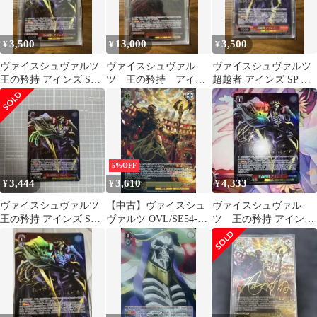
3,500
13,000
3,500
¥
¥
¥
ヴァイスシュヴァルツ
ヴァイスシュヴァル
ヴァイスシュヴァルツ
王の矜持 アインズ SP
ツ 王の矜持 アイン
超越者 アインズ SP サ
サイン
ズ SEC サイン
イン
5%OFF
3,444
3,610
4,333
¥
¥
¥
ヴァイスシュヴァルツ
【中古】ヴァイスシュ
ヴァイスシュヴァル
王の矜持 アインズ SP
ヴァルツ OVL/SE54-
ツ 王の矜持 アイン
サイン
09SP[SP]：(ホロ)謀略
ズ サイン SP
の統治者 アインズ(丸
山くがね金箔押しサイ
ン入り)