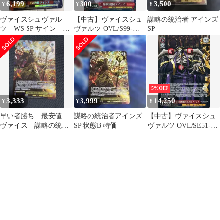
6,199
300
3,500
¥
¥
¥
ヴァイスシュヴァル
【中古】ヴァイスシュ
謀略の統治者 アインズ
ツ WS SP サイン 王
ヴァルツ OVL/S99-
SP
の矜持 アインズ オーバ
059S[SR]：(ホロ)魔導
ーロード
国建国 アインズ
5%OFF
3,333
3,999
14,250
¥
¥
¥
早い者勝ち 最安値
謀略の統治者アインズ
【中古】ヴァイスシュ
ヴァイス 謀略の統治
SP 状態B 特価
ヴァルツ OVL/SE51-
者 アインズ SP
50SP[SP]：(ホロ)全て
は理想郷のために アイ
ンズ((日野聡金箔押し
サイン入り)