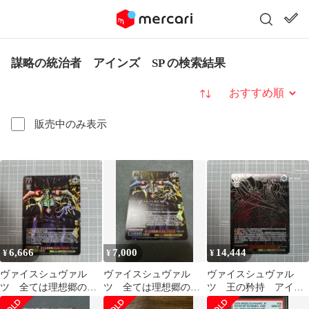
謀略の統治者 アインズ SP の検索結果
並び替え
販売中のみ表示
6,666
7,000
14,444
¥
¥
¥
ヴァイスシュヴァル
ヴァイスシュヴァル
ヴァイスシュヴァル
ツ 全ては理想郷のた
ツ 全ては理想郷のた
ツ 王の矜持 アイン
めに アインズ サイ
めに アインズ サイ
ズ SEC サイン