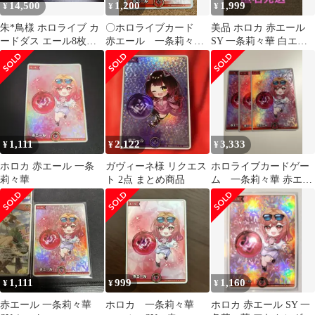
14,500
1,200
1,999
¥
¥
¥
朱*鳥様 ホロライブ カ
〇ホロライブカード
美品 ホロカ 赤エール
ードダス エール8枚セ
赤エール 一条莉々
SY 一条莉々華 白エー
ット
華 SY hY03-013
ル ラオーラ・パンテー
ラ SY①
1,111
2,122
3,333
¥
¥
¥
ホロカ 赤エール 一条
ガヴィーネ様 リクエス
ホロライブカードゲー
莉々華
ト 2点 まとめ商品
ム 一条莉々華 赤エー
ル SY 3枚
1,111
999
1,160
¥
¥
¥
赤エール 一条莉々華
ホロカ 一条莉々華
ホロカ 赤エール SY 一