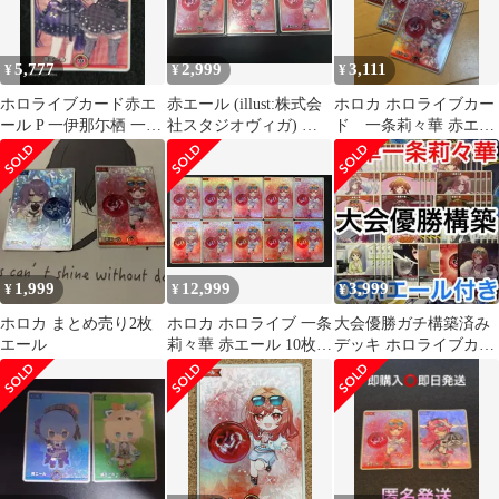
5,777
2,999
3,111
¥
¥
¥
ホロライブカード赤エ
赤エール (illust:株式会
ホロカ ホロライブカー
ール P 一伊那尓栖 一条
社スタジオヴィガ)
ド 一条莉々華 赤エー
莉々華 プロモ
[SY] {hY03-013} 一
ル SY 13枚
条莉々華 ホロカ ホ
ロライブカード 3枚
1,999
12,999
3,999
¥
¥
¥
ホロカ まとめ売り2枚
ホロカ ホロライブ 一条
大会優勝ガチ構築済み
エール
莉々華 赤エール 10枚セ
デッキ ホロライブカー
ット hY03-013 A002
ドゲーム ホロカ 赤単
一条莉々華