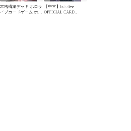
本格構築デッキ ホロラ
【中古】hololive
イブカードゲーム ホロ
OFFICIAL CARD
カ 一条莉々華 デッ
GAME hBP05-
キ
039[SR]：一条莉々華