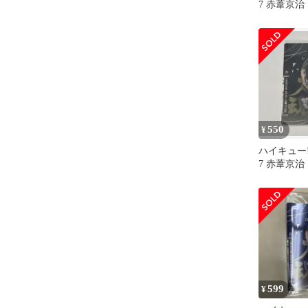
7 赤葦京治 
550
¥
ハイキュー!
7 赤葦京治
599
¥