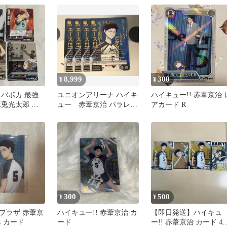
8,999
300
¥
¥
 バボカ 最強
ユニオンアリーナ ハイキ
ハイキュー!! 赤葦京治 
木兎光太郎 赤
ュー 赤葦京治 パラレ
アカード R
海光来 まとめ
ル 4枚セット
300
500
¥
¥
プラザ 赤葦京
ハイキュー!! 赤葦京治 カ
【即日発送】ハイキュ
 カード
ード
ー!! 赤葦京治 カード 4