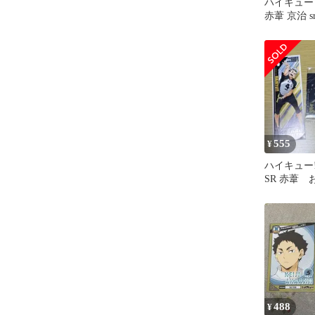
ハイキュー 
赤葦 京治 s
555
¥
ハイキュー‼
SR 赤葦
付き
488
¥