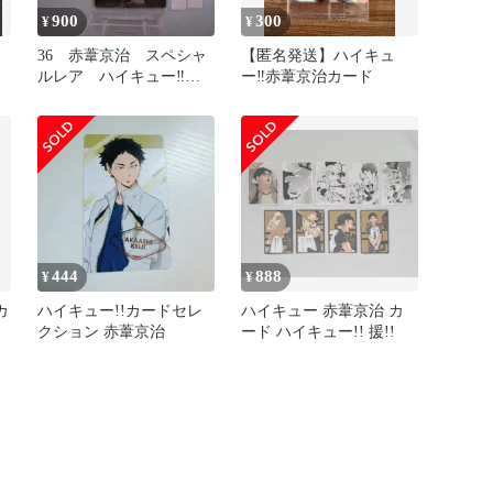
900
300
¥
¥
治
36 赤葦京治 スペシャ
【匿名発送】ハイキュ
ベ
ルレア ハイキュー‼
ー‼︎赤葦京治カード
が
ウエハース7 カード
最新
444
888
¥
¥
カ
ハイキュー!!カードセレ
ハイキュー 赤葦京治 カ
クション 赤葦京治
ード ハイキュー!! 援!!