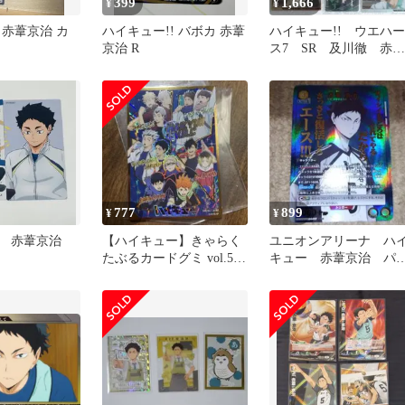
399
1,666
¥
¥
 赤葦京治 カ
ハイキュー!! バボカ 赤葦
ハイキュー!! ウエハー
京治 R
ス7 SR 及川徹 赤葦
京治 他 １１枚セッ
777
899
¥
¥
ー 赤葦京治
【ハイキュー】きゃらく
ユニオンアリーナ ハ
たぶるカードグミ vol.5
キュー 赤葦京治 パ
スーパーハイレア SHR
レル