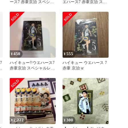
ッ
ース7 赤葦京治 スペシャ
エハース7 赤葦京治 スペ
ルレアカード SR
シャルレアカード SR
450
555
¥
¥
7
ハイキュー!!ウエハース7
ハイキュー ウエハース 7
ア
赤葦京治 スペシャルレア
赤葦 京治 sr
カード SR
2,222
300
¥
¥