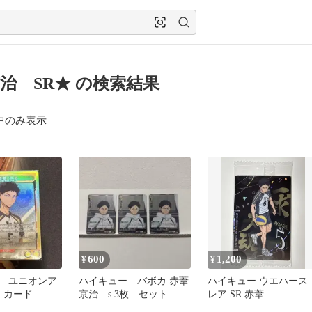
治 SR★ の検索結果
中のみ表示
600
1,200
¥
¥
 ユニオンア
ハイキュー バボカ 赤葦
ハイキュー ウエハース
R カード 赤
京治 s 3枚 セット
レア SR 赤葦