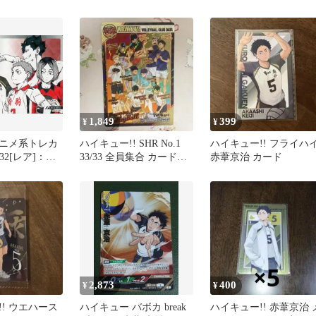
セット
1,849
399
¥
¥
ニメ系トレカ
ハイキュー!! SHR No.1
ハイキュー!! フライハ
8/32[レア]：木
33/33 全員集合 カード
赤葦京治 カード
＆赤葦 京治＆
SHR
＆黒尾 鉄朗＆
2,873
400
¥
¥
! ウエハース
ハイキュー バボカ break
ハイキュー!! 赤葦京治 