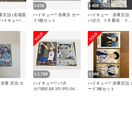
650
450
¥
¥
赤葦京治 (名場面
ハイキュー!! 赤葦京 カー
ハイキュー 赤葦京
 ハイキュー!!
ド3枚セット
バボカ S R 梟谷 イ
7
ントカード その瞬間
2,700
300
¥
¥
赤葦 京治 カ
ハイキュー!! バボ
ハイキュー!! 赤葦京治 
カ!!BREAK HV-P01-045
ード3枚セット
赤葦京治 SP R