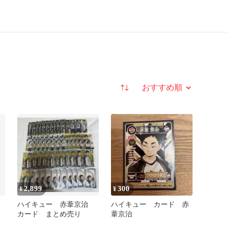
並び替え
2,899
300
¥
¥
ハイキュー 赤葦京治
ハイキュー カード 赤
カード まとめ売り
葦京治