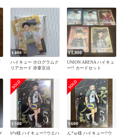
400
1,800
¥
¥
イ
ハイキュー ホログラムク
UNION ARENA ハイキュ
リアカード 赤葦京治
ー!! カードセット
500
600
¥
¥
メ
b*e様 ハイキュー!!ウエハ
ん*ゅ様 ハイキュー!!ウ