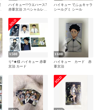
星
ハイキュー!!ウエハース7
ハイキュー でふぉキャラ
-
赤葦京治 スペシャルレア
シールグミ シール
カード SR
リ
500
600
¥
¥
り*★様 ハイキュー 赤葦
ハイキュー カード 赤
京治 カード
葦京治