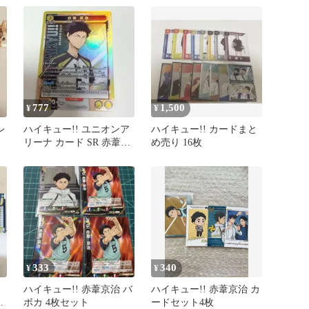
777
1,500
¥
¥
レ
ハイキュー!! ユニオンア
ハイキュー!! カードまと
リーナ カード SR 赤葦京
め売り 16枚
治
333
340
¥
¥
ハイキュー!! 赤葦京治 バ
ハイキュー!! 赤葦京治 カ
枚
ボカ 4枚セット
ードセット4枚