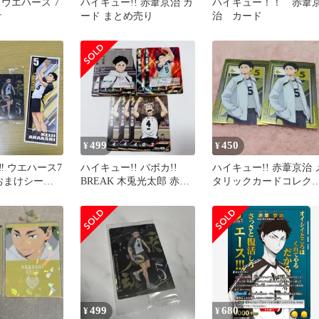
ウエハース 7
ハイキュー!! 赤葦京治 カ
ハイキュー！！ 赤葦
r
ード まとめ売り
治 カード
499
450
¥
¥
︎ ウエハース7
ハイキュー!! バボカ!!
ハイキュー!! 赤葦京治 
 おまけシール
BREAK 木兎光太郎 赤葦
タリックカードコレク
京治
ョン 2枚セット
499
680
¥
¥