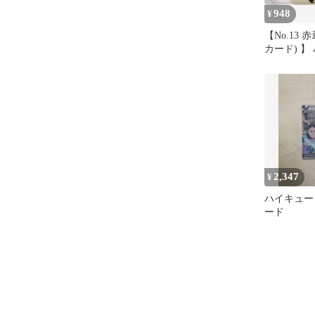
948
¥
【No.13 
カード) 】
ウエハース
2,347
¥
ハイキュー 
ード