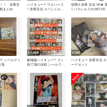
！！ 赤葦京
ハイキュー!! ウエハース
状態A 赤葦 京治 SR★ 
類まとめ
7 赤葦京治 スペシャルレ
1 パラレル UA19BT/HIQ
アSR
1-027 ユニオンアリーナ
UNION ARENA ユニア
5,000
500
¥
¥
ラ シールグミ
劇場版ハイキュー!! ゴミ
ハイキュー 赤葦京治 カ
木兎
捨て場の決戦 シールウエ
ードセット
ハース 全30種フルコン
プ ⑧