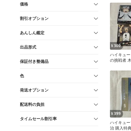
価格
割引オプション
あんしん鑑定
300
¥
出品形式
ハイキュー
の挑戦者 
保証付き整備品
葦京治 星
売り
色
発送オプション
配送料の負担
399
¥
タイムセール割引率
ハイキュー
治 購入特典