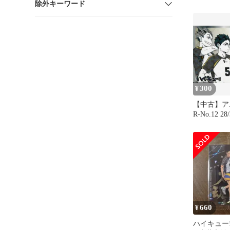
除外キーワード
300
¥
【中古】ア
R-No.12 2
兎 光太郎
夜久 衛輔
孤爪 研磨
660
¥
ハイキュー!