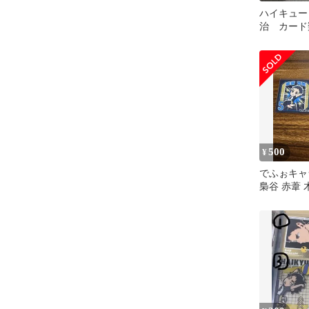
ハイキュー
治 カード
500
¥
でふぉキャ
梟谷 赤葦 