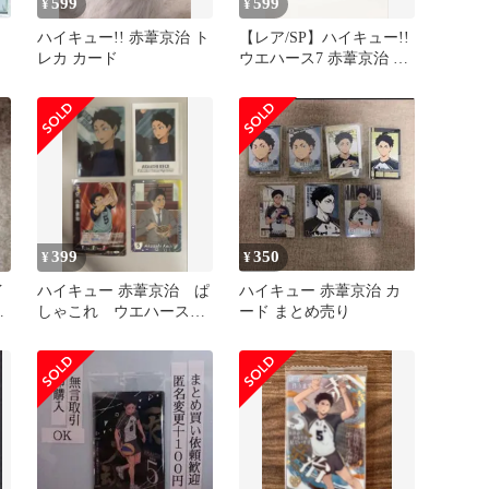
599
599
¥
¥
ハイキュー!! 赤葦京治 ト
【レア/SP】ハイキュー!!
レカ カード
ウエハース7 赤葦京治 SR
ト
箔押し
399
350
¥
¥
イ
ハイキュー 赤葦京治 ぱ
ハイキュー 赤葦京治 カ
ラ
しゃこれ ウエハース
ード まとめ売り
すき家 カードまとめ売
り