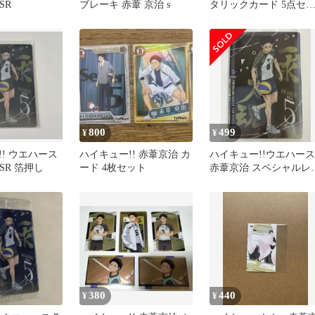
SR
ブレーキ 赤葦 京治 s
タリックカード 5点セ
ト
800
499
¥
¥
! ウエハース
ハイキュー!! 赤葦京治 カ
ハイキュー!!ウエハース
 SR 箔押し
ード 4枚セット
赤葦京治 スペシャルレ
カード SR
380
440
¥
¥