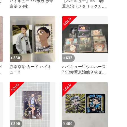
京
ハイキュー!!バボカ 赤葦
【ハイキュー】No.10赤
京治 S 4枚
葦京治（メタリックカー
ド）
330
633
¥
¥
メ
赤葦京治 カード ハイキ
ハイキュー!! ウエハース
シ
ュー!!
7 SR赤葦京治他９枚セッ
ト
500
400
¥
¥