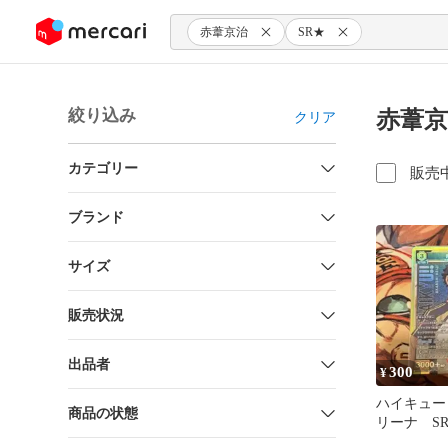
ンツにスキップ
赤葦京治
SR★
絞り込み
赤葦京
クリア
カテゴリー
販売
ブランド
サイズ
販売状況
出品者
300
¥
ハイキュー
商品の状態
リーナ S
葦京治