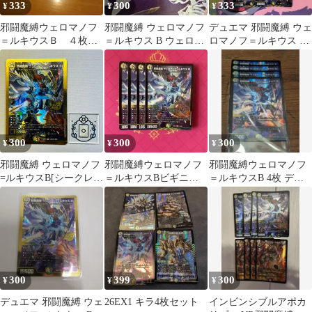
333
300
333
¥
¥
¥
邪闘魔縛ウェロマノフ
邪闘魔縛 ウェロマノフ
デュエマ 邪闘魔縛 ウェ
＝ルキウスＢ ４枚セ
＝ルキウス B ウェロマ
ロマノフ＝ルキウス B
ット
ノフルキウスビギニン
ウェロマノフルキウス
グ 4枚 デュエルマスタ
5枚
ーズ デュエマ
300
300
300
¥
¥
¥
邪闘魔縛 ウェロマノフ
邪闘魔縛ウェロマノフ
邪闘魔縛ウェロマノフ
=ルキウスB[シークレッ
＝ルキウスBビギニン
＝ルキウスB 4枚 デュ
ト]【VR】(DM26EX1
グ 4枚
エマ
㊙N14/㊙N25)《光/闇/
自然》【1枚】
300
399
300
¥
¥
¥
デュエマ 邪闘魔縛 ウェ
26EX1 キラ4枚セット
インビンシブルアポカ