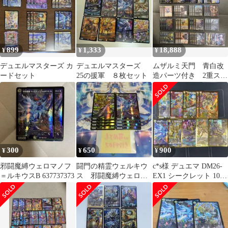
899
1,333
18,888
¥
¥
¥
デュエルマスターズ カ
デュエルマスターズ
ムザルミ天門 青白改
ードセット
25の援軍 ８枚セット
造パーツ付き 2重スリ
ーブ付き 24時間以内
発送
300
650
900
¥
¥
¥
邪闘魔縛ウェロマノフ
闘門の精霊ウェルキウ
c*s様 デュエマ DM26-
＝ルキウスB 637737373
ス 邪闘魔縛ウェロマ
EX1 シークレット 10枚
ノフルキウスB
セット