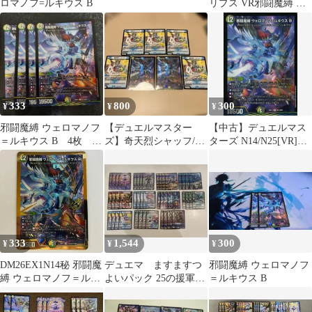
ロマノフ=ルキウス B
リプス VR邪闘魔縛 ウ
ェロマノフ＝ルキウス
B VR 各4
333
800
300
¥
¥
¥
邪闘魔縛 ウェロマノフ
【デュエルマスター
【中古】デュエルマス
＝ルキウス B 4枚
ズ】奇天烈シャッフ/邪
ターズ N14/N25[VR]：
DM26EX1
闘魔縛ウェロマノフ=ル
邪闘魔縛 ウェロマノフ
キウスB
=ルキウス B
333
1,544
300
¥
¥
¥
DM26EX1N14秘 邪闘魔
デュエマ ますますつ
邪闘魔縛 ウェロマノフ
縛 ウェロマノフ＝ルキ
よいパック 25の援軍
＝ルキウス B
ウス B シークレット 1
VR 各4枚 44枚まとめ
枚
売り