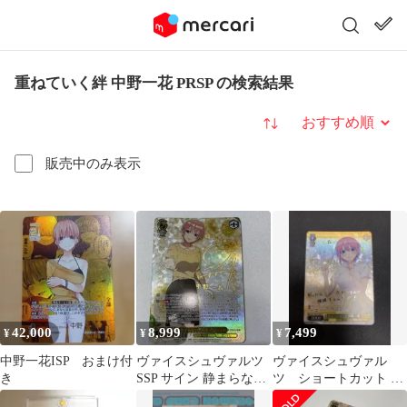
重ねていく絆 中野一花 PRSP の検索結果
並び替え
販売中のみ表示
42,000
8,999
7,499
¥
¥
¥
中野一花ISP おまけ付
ヴァイスシュヴァルツ
ヴァイスシュヴァル
き
SSP サイン 静まらない
ツ ショートカット 中
気持ち 中野一花
野一花 SP