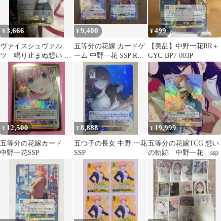
3,666
9,400
499
¥
¥
¥
ヴァイスシュヴァル
五等分の花嫁 カードゲ
【美品】中野一花RR＋
ツ 鳴り止まぬ想い 中
ーム 中野一花 SSP RR
GYC-BP7-003P
野一花 SSP サイン
＋
12,500
8,888
19,999
¥
¥
¥
五等分の花嫁カード
五つ子の長女 中野 一花
五等分の花嫁TCG 想い
中野一花SSP
SSP
の軌跡 中野一花 ssp