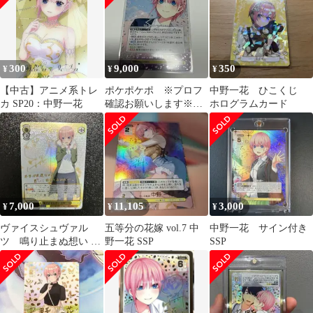
枚 ☆
300
9,000
350
¥
¥
¥
【中古】アニメ系トレ
ポケポケポ ※プロフ
中野一花 ひこくじ
カ SP20：中野一花
確認お願いします※様
ホログラムカード
リクエスト 4点 まとめ
商品
7,000
11,105
3,000
¥
¥
¥
ヴァイスシュヴァル
五等分の花嫁 vol.7 中
中野一花 サイン付き
ツ 鳴り止まぬ想い 中
野一花 SSP
SSP
野一花 SSP サイン