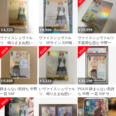
4,333
8,990
19,999
¥
¥
¥
ヴァイスシュヴァル
ヴァイスシュヴァル
ヴァイスシュヴァルツ
ツ 鳴り止まぬ想い 中
ツ SPサイン SSP鳴り
不器用な恋心 中野一花
野一花 SSP サイン
止まぬ想い中野一花
SSP
8,888
3,333
21,100
¥
¥
¥
静まらない気持ち 中野
いヴァイスシュヴァル
PSA10 静まらない気持
一花 SSP
ツ 鳴り止まぬ想い 中
ち 中野 一花 SSP サイ
野一花 SSP サイン
ン 花澤香菜 FOIL