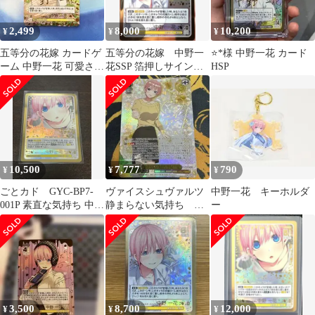
2,499
8,000
10,200
¥
¥
¥
五等分の花嫁 カードゲ
五等分の花嫁 中野一
⭐*︎様 中野一花 カード
ーム 中野一花 可愛さ満
花SSP 箔押しサイン入
HSP
点 SCSP
り
10,500
7,777
790
¥
¥
¥
ごとカド GYC-BP7-
ヴァイスシュヴァルツ
中野一花 キーホルダ
001P 素直な気持ち 中野
静まらない気持ち 中
ー
一花 SSP
野一花 SSP
3,500
8,700
12,000
¥
¥
¥