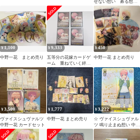
せない想い 募る想い
中野一花 2枚セット！
1,100
9,333
450
¥
¥
¥
中野一花 まとめ売り
五等分の花嫁カードゲ
中野一花 まとめ売り
ーム 重ねていく絆
中野一花 PRSP
3,500
1,777
3,222
¥
¥
¥
ヴァイスシュヴァルツ
中野一花 まとめ売り
☆ ヴァイスシュヴァル
中野一花 カードセット
ツ 鳴り止まぬ想い 中野
一花 SSP(サイン)
5HY/W83-001SSP SSP 1