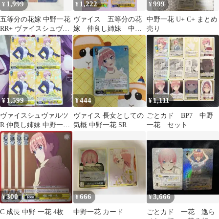
1,999
1,222
999
¥
¥
¥
五等分の花嫁 中野一花
ヴァイス 五等分の花
中野一花 U+ C+ まとめ
RR+ ヴァイスシュヴァ
嫁 仲良し姉妹 中野
売り
ルツ 超美品 パラレ
一花 R レア 4枚
ル
最終値下げ
1,599
444
1,111
¥
¥
¥
ヴァイスシュヴァルツ
ヴァイス 長女としての
ごとカド BP7 中野
R 仲良し姉妹 中野一花
気概 中野一花 SR
一花 セット
4枚セット売り
300
666
3,666
¥
¥
¥
C 成長 中野 一花 4枚
中野一花 カード
ごとカド 一花 逸ら