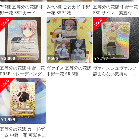
7*7様 五等分の花嫁 中
み*い様 ごとカド 中野
五等分の花嫁 中野一花
野一花 SSP カード
一花 SSP 1枚
SSP サイン 素直な気
持ち GYC-BP7-001P
2,000
666
7,777
¥
¥
¥
五等分の花嫁 中野一花
ヴァイス 五等分の花嫁
ヴァイスシュヴァルツ
PRSP トレーディングカ
中野一花 SR 3種
静まらない気持ち 中
ード
野一花 SSP
1,999
¥
五等分の花嫁 カードゲ
ーム 中野一花 可愛さ満