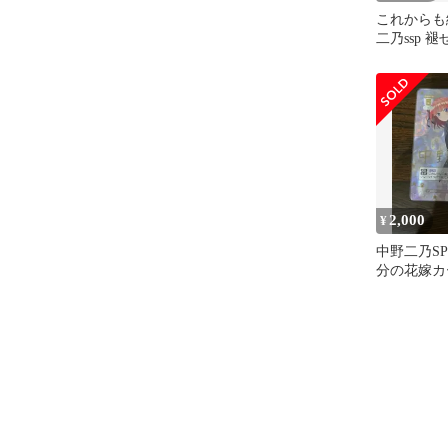
これからも
二乃ssp 
野二乃PRS
2,000
¥
中野二乃SP
分の花嫁カ