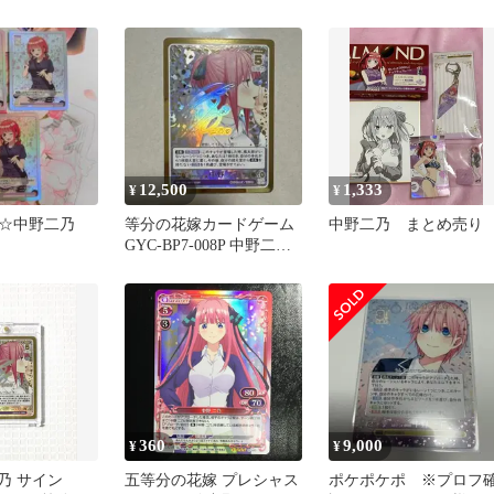
パラ 匿名配送
12,500
1,333
¥
¥
☆中野二乃
等分の花嫁カードゲーム
中野二乃 まとめ売り
GYC-BP7-008P 中野二乃
SSP
360
9,000
¥
¥
二乃 サイン
五等分の花嫁 プレシャス
ポケポケポ ※プロフ