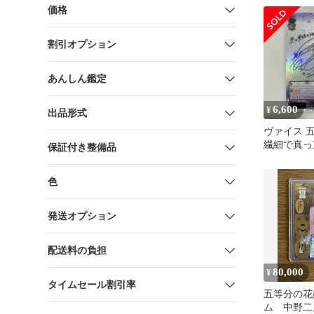
価格
割引オプション
あんしん鑑定
6,600
¥
出品形式
ヴァイス 
繊細で真っ
保証付き整備品
乃(SSP)
色
発送オプション
配送料の負担
80,000
¥
タイムセール割引率
五等分の花
ム 中野二乃