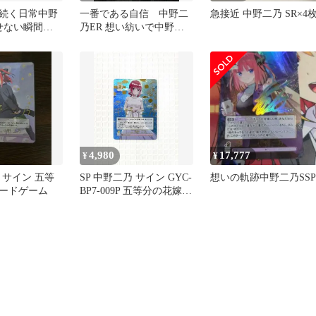
続く日常中野
一番である自信 中野二
急接近 中野二乃 SR×4
褪せない瞬間中
乃ER 想い紡いで中野二
P
乃HR
4,980
17,777
¥
¥
 サイン 五等
SP 中野二乃 サイン GYC-
想いの軌跡中野二乃SSP
ードゲーム
BP7-009P 五等分の花嫁
ごとカド 7