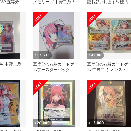
008P 五等分の
メモリーズ 中野二乃 SR
認お願いします※様 リ
ド 7
スーパーレア プレメモ
エスト 4点 まとめ商品
13,333
4,000
¥
¥
嫁 中野二乃
五等分の花嫁カードゲー
五等分の花嫁カードゲ
ムブースターパック
ム 中野二乃 ノンストッ
vol.7SSP中野二乃+イラス
プ! SP パラレル GYC-
ト色紙
BP5-070P1 / RR+ GYC-
BP5-070P 2枚セット 中
[MO-7304]
26,000
12,000
¥
¥