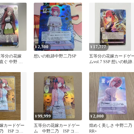
品
2,300
17,777
¥
¥
五等分の花嫁
想いの軌跡中野二乃SP
五等分の花嫁カードゲ
直ぐ 中野 二
ムvol.7 SSP 想いの軌跡
(紫箔サイン入り)
中野二乃
99,999
2,000
¥
¥
嫁カードゲー
五等分の花嫁カードゲー
煌めく美しさ 中野二乃
 ISP コミ
ム 中野二乃 ISP コミ
RR+