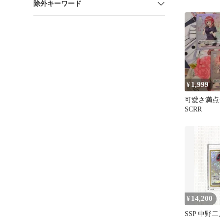
除外キーワード
パラ
1,999
¥
可愛さ満点
SCRR
14,200
¥
SSP 中野