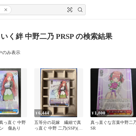
P
いく絆 中野二乃 PRSP の検索結果
中のみ表示
6,444
1,800
¥
¥
で真っ直ぐ 中野
五等分の花嫁 繊細で真
真っ直ぐな言葉中野二
ン 傷あり
っ直ぐ 中野 二乃(SSP)(紫
SR
箔サイン入り) インクド