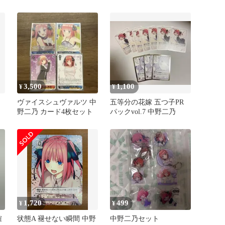
えて 中野二乃
3,500
1,100
¥
¥
ヴァイスシュヴァルツ 中
五等分の花嫁 五つ子PR
野二乃 カード4枚セット
パックvol.7 中野二乃
1,720
499
¥
¥
確
状態A 褪せない瞬間 中野
中野二乃セット