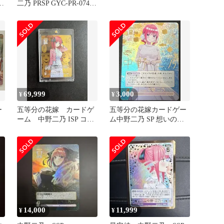
ク
二乃 PRSP GYC-PR-074P1
五等分の花嫁 ごとカド
69,999
3,000
¥
¥
ー
五等分の花嫁 カードゲ
五等分の花嫁カードゲー
ーム 中野二乃 ISP コミ
ム中野二乃 SP 想いの軌
パラ
跡 可愛さマシマシチ
ョモランマ
古
14,000
11,999
¥
¥