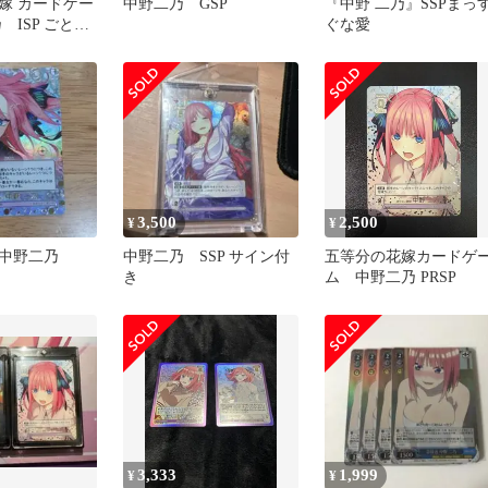
嫁 カードゲー
中野二乃 GSP
『中野 二乃』SSPまっ
 ISP ごとカ
ぐな愛
ラ
3,500
2,500
¥
¥
 中野二乃
中野二乃 SSP サイン付
五等分の花嫁カードゲ
き
ム 中野二乃 PRSP
3,333
1,999
¥
¥