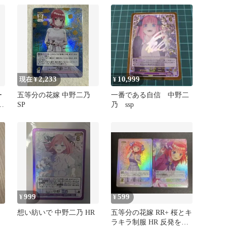
2,233
10,999
現在 ¥
¥
ー
五等分の花嫁 中野二乃
一番である自信 中野二
SP
乃 ssp
999
599
¥
¥
想い紡いで 中野二乃 HR
五等分の花嫁 RR+ 桜とキ
ラキラ制服 HR 反発を超