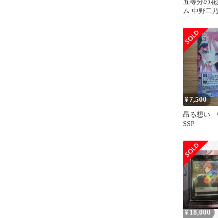
五等分の花
ム 中野二乃
ド コミパ
7,500
¥
昂る想い
SSP
18,000
¥