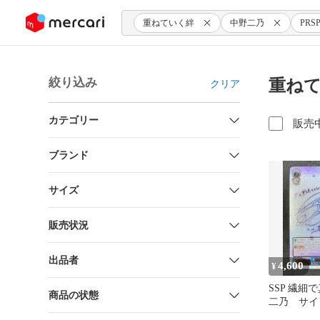
ンツにスキップ
重ねていく絆
中野二乃
PRS
絞り込み
重ねて
クリア
カテゴリー
販売
ブランド
サイズ
販売状況
出品者
4,600
¥
SSP 繊細
商品の状態
二乃 サイ