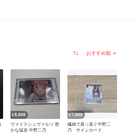
並び替え
8,000
7,800
¥
¥
乃
ヴァイスシュヴァルツ 密
繊細で真っ直ぐ中野二
かな猛攻 中野二乃
乃 サインカード