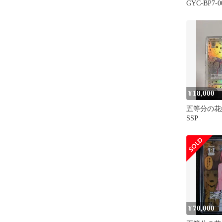
GYC-BP7-
花嫁 ごとカ
18,000
¥
五等分の花
SSP
70,000
¥