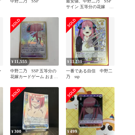
す
中野二乃 SSP
最安値、中野二乃 SSP
サイン 五等分の花嫁
GYC-BP7-008P
11,555
11,111
¥
¥
ー
中野二乃 SSP 五等分の
一番である自信 中野二
花嫁カードゲーム おまけ
乃 ssp
色紙
300
499
¥
¥