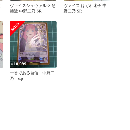
枚
ヴァイスシュヴァルツ 急
ヴァイス はぐれ迷子 中
接近 中野二乃 SR
野二乃 SR
10,999
¥
一番である自信 中野二
乃 ssp