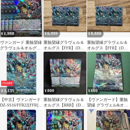
ス
1,988
6,999
8,888
¥
¥
¥
ヴァンガード 重蝕望縁
重蝕望縁グラヴェル＆
重蝕望縁グラヴェル＆
グラヴェル＆オルグス
オルグス【FFR】{DZ-
オルグス【FFR】{DZ-
4枚
SS16/FFR22} 2枚
SS16/FFR22} 2枚
5%OFF
3,135
800
600
¥
¥
¥
【中古】ヴァンガード
重蝕望縁グラヴェル＆
【ヴァンガード】重蝕
DZ-SS16/FFR22[FFR]：
オルグス【RRR】{DZ-
望縁 グラヴェル&オル
重蝕望縁 グラヴェル＆
SS16/029}
グス SR 1枚
オルグス