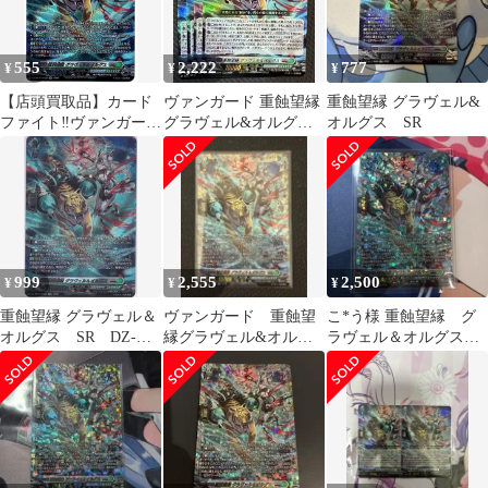
555
2,222
777
¥
¥
¥
【店頭買取品】カード
ヴァンガード 重蝕望縁
重蝕望縁 グラヴェル&
ファイト‼︎ヴァンガー
グラヴェル&オルグ
オルグス SR
ド,シングルカード,DZ
ス 4枚
シリーズ,スペシャルシ
リーズ
DZ/SS16/SR56SR 重蝕
望縁 グラヴェル＆オル
グス SR
999
2,555
2,500
¥
¥
¥
重蝕望縁 グラヴェル＆
ヴァンガード 重蝕望
こ*う様 重蝕望縁 グ
オルグス SR DZ-
縁グラヴェル&オルグ
ラヴェル＆オルグス
SS16 伝説の先導者
ス FFR
FFR1枚
達 ヴァンガード ち
ゅうてつ SR56