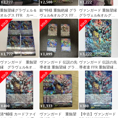
2,777
2,500
1,222
¥
¥
¥
重蝕望縁グラヴェル＆
銀*時様 重蝕絶縁 グラ
ヴァンガード 重蝕望縁
オルグス FFR カード
ヴェル&オルグス FFR
グラヴェル&オルグス
ファイト!!ヴァンガー
ヴァンガード
RRR 2枚セット
ド
1,222
1,099
3,222
¥
¥
¥
ヴァンガード 重蝕望
ヴァンガード 伝説の先
ヴァンガード 伝説の先
縁 グラヴェル&オル
導者達 重蝕望縁 グラヴ
導者達 FFR 重蝕望縁
グス 4枚セット
ェル&オルグス RRR 4
グラヴェル＆オルグス
枚
400
1,333
380
¥
¥
¥
清*輔様 カードファイ
ヴァンガード 重蝕望
【中古】ヴァンガード