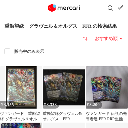
重蝕望縁 グラヴェル＆オルグス FFR の検索結果
並び替え
販売中のみ表示
3,155
3,333
3,200
¥
¥
¥
ヴァンガード 重蝕望
重蝕望縁グラヴェル&
ヴァンガード 伝説の先
縁 グラヴェル＆オルグ
オルグス FFR
導者達 FFR RRR重蝕望
ス FFR #tu
縁 グラヴェル＆オルグ