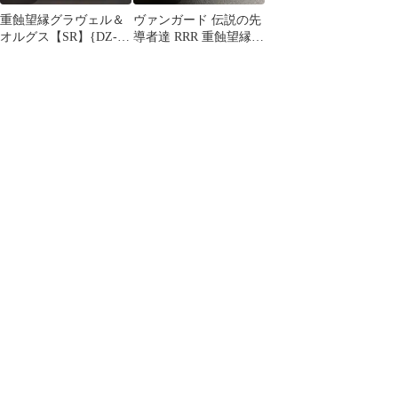
重蝕望縁グラヴェル＆
ヴァンガード 伝説の先
オルグス【SR】{DZ-
導者達 RRR 重蝕望縁
SS16/SR56}
グラヴェル&オルグス