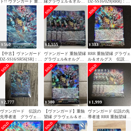
ト!! ヴァンガード 重蝕
縁グラヴェル＆オルグ
DZ-SS16/029[RRR]：重
望縁 グラヴェル＆オル
ス RRR 3枚セット
蝕望縁 グラヴェル＆オ
グス RR
ルグス
560
1,555
333
¥
¥
¥
【中古】ヴァンガード
ヴァンガード 重蝕望縁
RRR 重蝕望縁 グラヴェ
DZ-SS16/SR56[SR]：重
グラヴェル&オルグス 4
ル＆オルグス 伝説の
蝕望縁 グラヴェル＆オ
枚
先導者達 ヴァンガー
ルグス
ド
2,777
380
1,999
¥
¥
¥
ヴァンガード 伝説の
【ヴァンガード】重蝕
ヴァンガード 伝説の先
先導者達 グラヴェル
望縁 グラヴェル＆オル
導者達 RRR 重蝕望縁
&オルグス FFR 希少
グス【RRR】DZ-
グラヴェル&オルグス
SS16/029