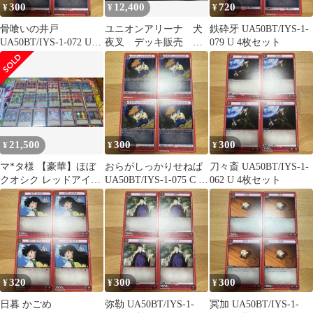
300
12,400
720
¥
¥
¥
骨喰いの井戸
ユニオンアリーナ 犬
鉄砕牙 UA50BT/IYS-1-
UA50BT/IYS-1-072 U 2
夜叉 デッキ販売 調
079 U 4枚セット
枚セット
整パーツ付き
21,500
300
300
¥
¥
¥
マ*タ様 【豪華】ほぼ
おらがしっかりせねば
刀々斎 UA50BT/IYS-1-
クオシク レッドアイズ
UA50BT/IYS-1-075 C 4
062 U 4枚セット
デッキ スリーブ＆デッ
枚セット
キケース付き
320
300
300
¥
¥
¥
日暮 かごめ
弥勒 UA50BT/IYS-1-
冥加 UA50BT/IYS-1-