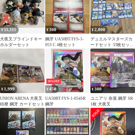
11,111
300
2,800
¥
¥
¥
犬夜叉ブラインドキー
鋼牙 UA50BT/IYS-1-
デュエルマスターズカ
ホルダーセット
053 C 4枚セット
ードセット 33枚セット
引退品マスターレア入
り
18%OFF
1,999
450
300
¥
¥
¥
UNION ARENA 犬夜叉
UA50BT/IYS-1-054SR
ユニアリ 奈落 鋼牙 SR
桔梗 鋼牙 カードセット
鋼牙
1枚 犬夜叉