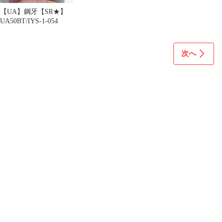
【UA】鋼牙【SR★】
UA50BT/IYS-1-054
次へ