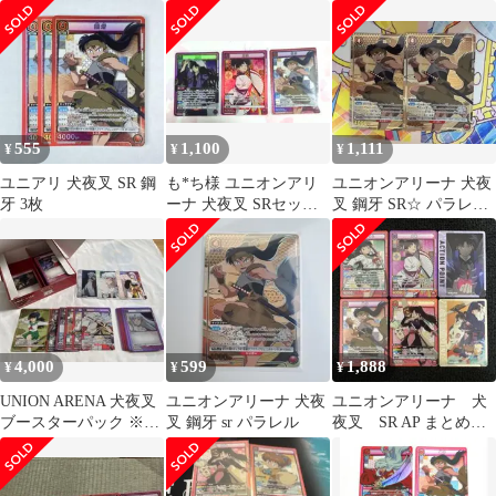
まとめ売り おまけ付
ト
555
1,100
1,111
¥
¥
¥
ユニアリ 犬夜叉 SR 鋼
も*ち様 ユニオンアリ
ユニオンアリーナ 犬夜
牙 3枚
ーナ 犬夜叉 SRセット
叉 鋼牙 SR☆ パラレル
奈落 神楽 鋼牙
2枚
4,000
599
1,888
¥
¥
¥
UNION ARENA 犬夜叉
ユニオンアリーナ 犬夜
ユニオンアリーナ 犬
ブースターパック ※開
叉 鋼牙 sr パラレル
夜叉 SR AP まとめ売
封済セット おまけ空箱
り 6枚
付き