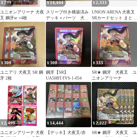
799
14,444
2,333
¥
¥
¥
ユニオンアリーナ 犬夜
スリーブ付き構築済み
UNION ARENA 犬夜叉
叉 鋼牙sr ×4枚
デッキ＋パーツ 犬夜
SRカードセット まとめ
叉 犬夜叉デッキ 鋼
売り
牙SR付き
300
300
333
¥
¥
¥
ユニアリ 犬夜叉 SR 鋼
鋼牙【SR】
SR★ 鋼牙 犬夜叉 ユ
牙 2枚
UA50BT/IYS-1-054
ニオンアリーナ
2,499
14,444
2,222
¥
¥
¥
ユニオンアリーナ 犬夜
【デッキ】犬夜叉/赤
SR★ 鋼牙 犬夜叉 ユ