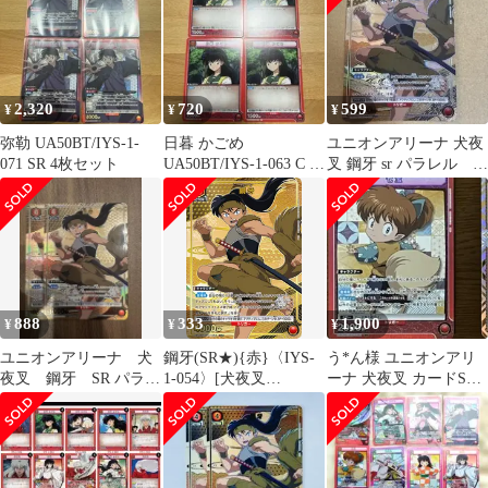
2,320
720
599
¥
¥
¥
弥勒 UA50BT/IYS-1-
日暮 かごめ
ユニオンアリーナ 犬夜
071 SR 4枚セット
UA50BT/IYS-1-063 C 4
叉 鋼牙 sr パラレル カ
枚セット
ード
888
333
1,900
¥
¥
¥
ユニオンアリーナ 犬
鋼牙(SR★){赤}〈IYS-
う*ん様 ユニオンアリ
夜叉 鋼牙 SR パラレ
1-054〉[犬夜叉
ーナ 犬夜叉 カードSR
ル 2枚
【UA50BT】]ユニアリ
セット
パラレル