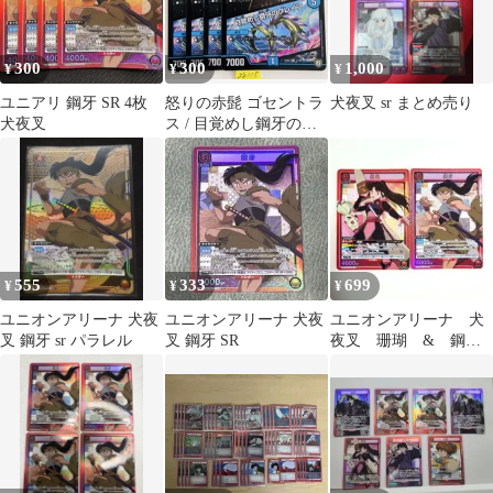
300
300
1,000
¥
¥
¥
ユニアリ 鋼牙 SR 4枚
怒りの赤髭 ゴセントラ
犬夜叉 sr まとめ売り
犬夜叉
ス / 目覚めし鋼牙のブ
レイン 4枚
555
333
699
¥
¥
¥
ユニオンアリーナ 犬夜
ユニオンアリーナ 犬夜
ユニオンアリーナ 犬
叉 鋼牙 sr パラレル
叉 鋼牙 SR
夜叉 珊瑚 & 鋼
牙 SR 2枚+おまけ８枚