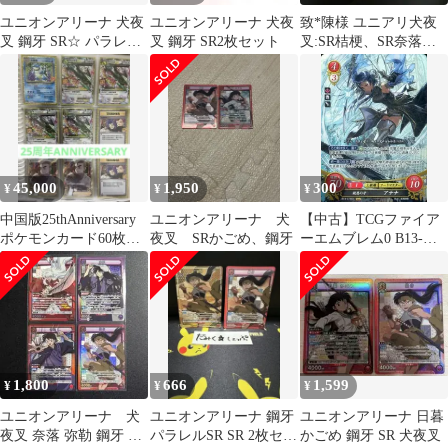
ユニオンアリーナ 犬夜
ユニオンアリーナ 犬夜
致*陳様 ユニアリ犬夜
叉 鋼牙 SR☆ パラレル
叉 鋼牙 SR2枚セット
叉:SR桔梗、SR奈落、
2枚
SR鋼牙、R5枚セット
【極美品】
45,000
1,950
300
¥
¥
¥
中国版25thAnniversary
ユニオンアリーナ 犬
【中古】TCGファイア
ポケモンカード60枚セ
夜叉 SRかごめ、鋼牙
ーエムブレム0 B13-
ット デッキケース付
073SR[SR]：報恩の牙
き
アテナ
1,800
666
1,599
¥
¥
¥
ユニオンアリーナ 犬
ユニオンアリーナ 鋼牙
ユニオンアリーナ 日暮
夜叉 奈落 弥勒 鋼牙 SR
パラレルSR SR 2枚セッ
かごめ 鋼牙 SR 犬夜叉