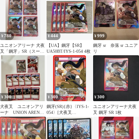
780
444
999
¥
¥
¥
ユニオンアリーナ 犬夜
【UA】鋼牙【SR】
鋼牙 sr 奈落 sr ユニア
叉「鋼牙」SR（スーパ
UA50BT/IYS-1-054 4枚
リ
ーレア）４枚セット
赤
300
300
300
¥
¥
¥
犬夜叉 ユニオンアリ
鋼牙(SR){赤}〈IYS-1-
ユニオンアリーナ犬夜
ーナ UNION ARENA
054〉[犬夜叉
叉 鋼牙 SR 1枚
鋼牙 SR
【UA50BT】]ユニアリ