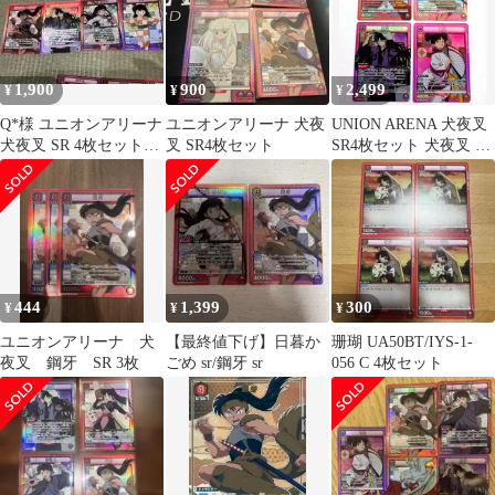
1,900
900
2,499
¥
¥
¥
Q*︎様 ユニオンアリーナ
ユニオンアリーナ 犬夜
UNION ARENA 犬夜叉
犬夜叉 SR 4枚セット
叉 SR4枚セット
SR4枚セット 犬夜叉 鋼
おまけ付き
牙 奈落 神楽
444
1,399
300
¥
¥
¥
ユニオンアリーナ 犬
【最終値下げ】日暮か
珊瑚 UA50BT/IYS-1-
夜叉 鋼牙 SR 3枚
ごめ sr/鋼牙 sr
056 C 4枚セット