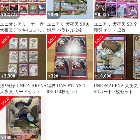
22,222
999
8,555
¥
¥
¥
ユニオンアリーナ 赤
ユニアリ 犬夜叉 SR★
ユニアリ 犬夜叉 SR 全
犬夜叉デッキ4コン+パ
鋼牙 パラレル 2枚
種類セット 12枚
ーツセット
3,300
320
10,000
¥
¥
¥
致*陳様 UNION ARENA
結界 UA50BT/IYS-1-
UNION ARENA 犬夜叉
犬夜叉 カードセット ま
078 U 4枚セット
SRカード 8枚セット
とめ売り
七宝サイン
380
¥