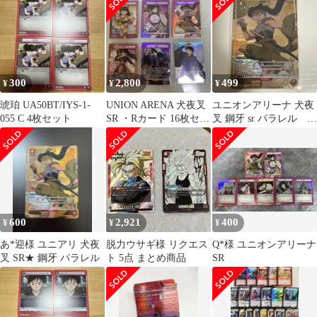
300
2,800
499
¥
¥
¥
琥珀 UA50BT/IYS-1-
UNION ARENA 犬夜叉
ユニオンアリーナ 犬夜
055 C 4枚セット
SR ・Rカード 16枚セッ
叉 鋼牙 sr パラレル カ
ト
ード
600
2,921
400
¥
¥
¥
あ*迎様 ユニアリ 犬夜
脱力ウサギ様 リクエス
Q*︎様 ユニオンアリーナ
叉 SR★ 鋼牙 パラレル
ト 5点 まとめ商品
SR