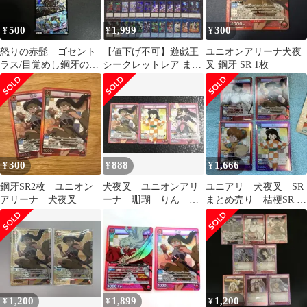
500
1,999
300
¥
¥
¥
怒りの赤髭 ゴセント
【値下げ不可】遊戯王
ユニオンアリーナ犬夜
ラス/目覚めし鋼牙のブ
シークレットレア まと
叉 鋼牙 SR 1枚
レイン
め売り 60枚セット ②
300
888
1,666
¥
¥
¥
鋼牙SR2枚 ユニオン
犬夜叉 ユニオンアリ
ユニアリ 犬夜叉 SR
アリーナ 犬夜叉
ーナ 珊瑚 りん 鋼
まとめ売り 桔梗SR 七
牙 sr まとめ売り
宝SR 鋼牙SR りんSR
1,200
1,899
1,200
¥
¥
¥