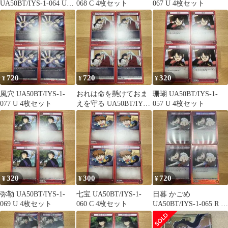
UA50BT/IYS-1-064 U 4
068 C 4枚セット
067 U 4枚セット
枚セット
720
720
320
¥
¥
¥
風穴 UA50BT/IYS-1-
おれは命を懸けておま
珊瑚 UA50BT/IYS-1-
077 U 4枚セット
えを守る UA50BT/IYS-
057 U 4枚セット
1-076 U 4枚セット
320
300
720
¥
¥
¥
弥勒 UA50BT/IYS-1-
七宝 UA50BT/IYS-1-
日暮 かごめ
069 U 4枚セット
060 C 4枚セット
UA50BT/IYS-1-065 R 4
枚セット