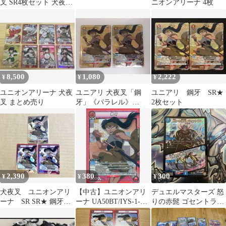
叉 SR4枚セット 犬夜叉
ニオンアリーナ 4枚
鋼牙 珊瑚 七宝
8,500
1,080
2,222
¥
¥
¥
ユニオンアリーナ 犬夜
ユニアリ 犬夜叉「鋼
ユニアリ 鋼牙 SR★
叉 まとめ売り
牙」《パラレル》
2枚セット
SR★（スーパーレア
★）２枚セット
2,390
380
300
¥
¥
¥
犬夜叉 ユニオンアリ
【中古】ユニオンアリ
デュエルマスターズ 怒
ーナ SR SR★ 鋼牙 3
ーナ UA50BT/IYS-1-
りの赤髭 ゴセントラ
枚セット
054[SR]：(キラ)鋼牙
ス EX02 71/84