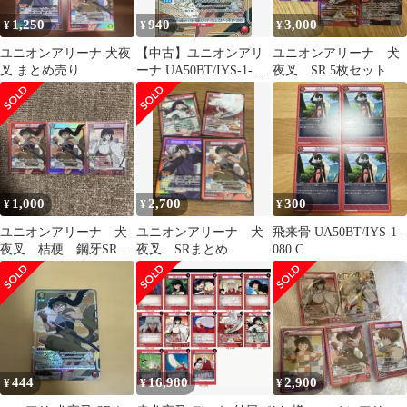
1,250
940
3,000
¥
¥
¥
ユニオンアリーナ 犬夜
【中古】ユニオンアリ
ユニオンアリーナ 犬
叉 まとめ売り
ーナ UA50BT/IYS-1-
夜叉 SR 5枚セット
054[SR★]：(キラ)鋼牙
1,000
2,700
300
¥
¥
¥
ユニオンアリーナ 犬
ユニオンアリーナ 犬
飛来骨 UA50BT/IYS-1-
夜叉 桔梗 鋼牙SR 3
夜叉 SRまとめ
080 C
枚
444
16,980
2,900
¥
¥
¥