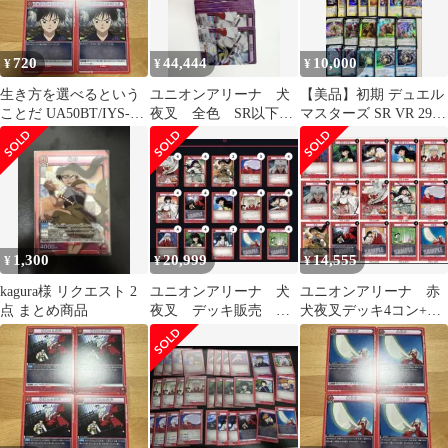
720
44,444
10,000
¥
¥
¥
生き方を選べるという
ユニオンアリーナ 犬
【美品】初期 デュエル
ことだ UA50BT/IYS-1-
夜叉 全色 SR以下4
マスターズ SR VR 29枚
073 U 4枚セット
コン
まとめ売り 旧枠 クラシ
ック
1,300
20,999
14,555
¥
¥
¥
kagura様 リクエスト 2
ユニオンアリーナ 犬
ユニオンアリーナ 赤
点 まとめ商品
夜叉 デッキ販売 調
犬夜叉デッキ4コン+パ
整パーツ付き
ーツセット