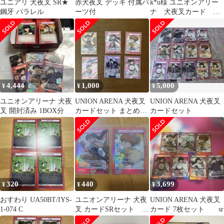
ユニアリ 犬夜叉 SR★
赤犬夜叉 デッキ 付属パ
k*u様 ユニオンアリー
鋼牙 パラレル
ーツ付
ナ 犬夜叉カード 殺
生丸Rパラレル 他SR4
枚セット
4,444
1,000
5,000
¥
¥
¥
ユニオンアリーナ 犬夜
UNION ARENA 犬夜叉
UNION ARENA 犬夜叉
叉 開封済み 1BOX分
カードセット まとめ売
カードセット
り
320
440
3,699
¥
¥
¥
おすわり UA50BT/IYS-
ユニオンアリーナ 犬夜
UNION ARENA 犬夜叉
1-074 C
叉 カードSRセット 七
カード 7枚セット sr
宝 鋼牙