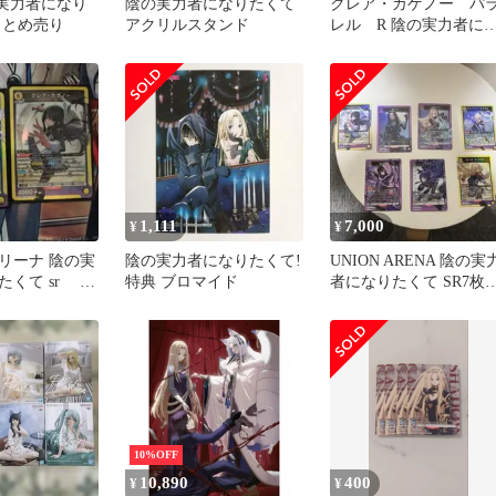
の実力者になり
陰の実力者になりたくて
クレア・カゲノー パ
まとめ売り
アクリルスタンド
レル R 陰の実力者に
りたくて！
1,111
7,000
¥
¥
リーナ 陰の実
陰の実力者になりたくて!
UNION ARENA 陰の実
たくて sr ま
特典 ブロマイド
者になりたくて SR7
まとめ売り ②
10%OFF
10,890
400
¥
¥