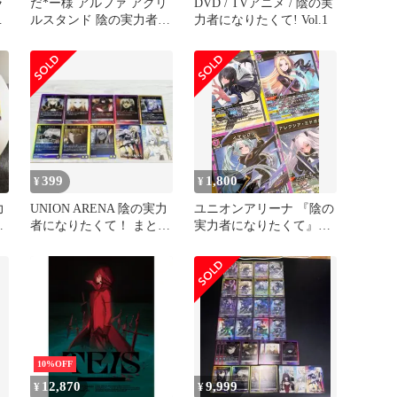
ラ
だ*ー様 アルファ アクリ
DVD / TVアニメ / 陰の実
な
ルスタンド 陰の実力者に
力者になりたくて! Vol.1
なりたくて 陰実 アクス
タ 瀬
399
1,800
¥
¥
力
UNION ARENA 陰の実力
ユニオンアリーナ 『陰の
枚
者になりたくて！ まとめ
実力者になりたくて』
売り R＋AP
【SR】4枚セット
10%OFF
12,870
9,999
¥
¥