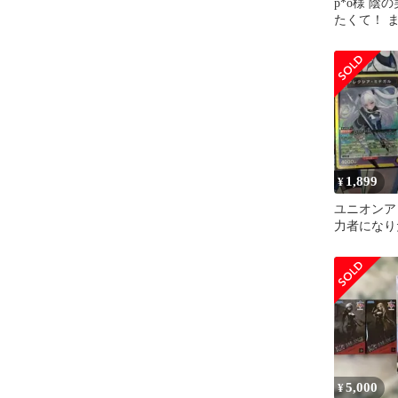
p*o様 陰
たくて！ 
1,899
¥
ユニオンア
力者になり
とめ売り
5,000
¥