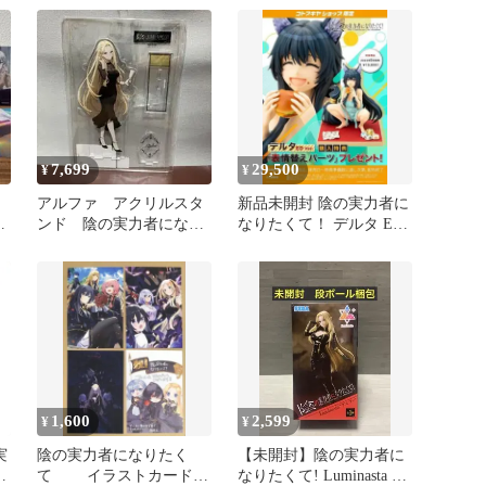
7,699
29,500
¥
¥
アルファ アクリルスタ
新品未開封 陰の実力者に
ッ
ンド 陰の実力者になり
なりたくて！ デルタ ED
たくて！ 陰マス アク
Ver. フィギュア特典付き
スタ 陰実
1,600
2,599
¥
¥
実
陰の実力者になりたく
【未開封】陰の実力者に
て イラストカード
なりたくて! Luminasta ア