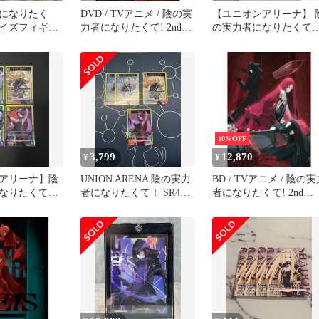
になりたく
DVD / TVアニメ / 陰の実
【ユニオンアリーナ】 
イズフィギュ
力者になりたくて! 2nd
の実力者になりたく
season Vol.2
アルファ プロモ4枚セ
ト
10%OFF
3,799
12,870
¥
¥
アリーナ】陰
UNION ARENA 陰の実力
BD / TVアニメ / 陰の
なりたくて！
者になりたくて！ SR4枚
者になりたくて! 2nd
ット（アレクシ
セット
season Vol.1(Blu-ray)