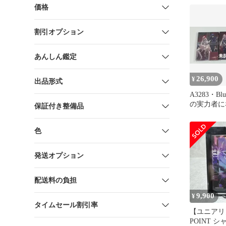
価格
割引オプション
あんしん鑑定
26,900
¥
出品形式
A3283・Bl
の実力者に
保証付き整備品
2nd 1-3
産特典
色
発送オプション
配送料の負担
9,900
¥
タイムセール割引率
【ユニアリ】
POINT 