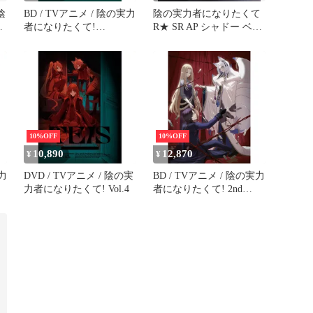
陰
BD / TVアニメ / 陰の実力
陰の実力者になりたくて
て
者になりたくて!
R★ SR AP シャドー ベー
ッ
Vol.1(Blu-ray)
タ アウロラ まとめ売り
10%OFF
10%OFF
10,890
12,870
¥
¥
実力
DVD / TVアニメ / 陰の実
BD / TVアニメ / 陰の実力
力者になりたくて! Vol.4
者になりたくて! 2nd
season Vol.2(Blu-ray)