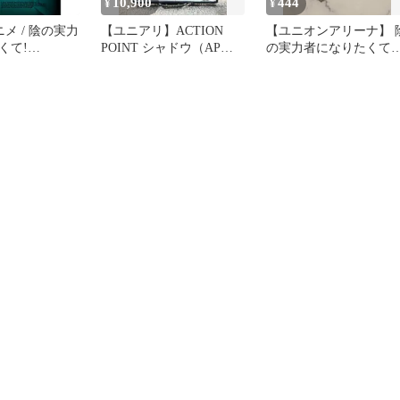
10,900
444
¥
¥
アニメ / 陰の実力
【ユニアリ】ACTION
【ユニオンアリーナ】 
くて!
POINT シャドウ（AP）
の実力者になりたく
y)
【陰の実力者】
アルファ プロモ4枚セ
ト