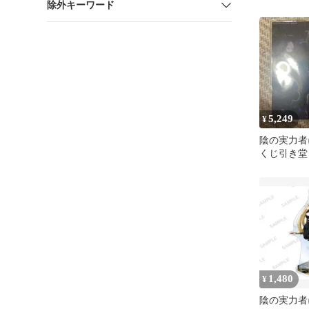
除外キーワード
【陰の実力
5,249
¥
陰の実力者
くじ引き堂
ンド 1巻表
1,480
¥
陰の実力者