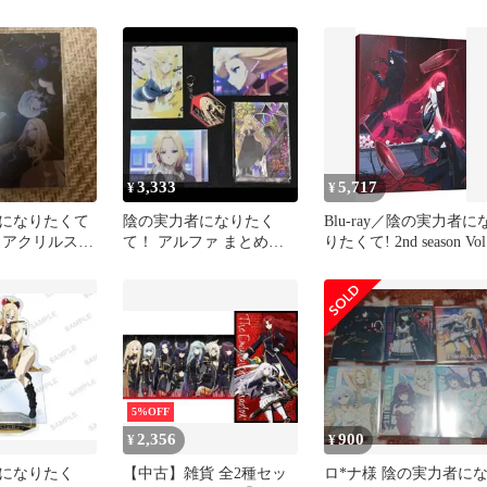
者】
season Vol.1
3,333
5,717
¥
¥
になりたくて
陰の実力者になりたく
Blu-ray／陰の実力者に
 アクリルスタ
て！ アルファ まとめ売
りたくて! 2nd season Vol
紙
り 5点セット
5%OFF
2,356
900
¥
¥
になりたく
【中古】雑貨 全2種セッ
ロ*ナ様 陰の実力者に