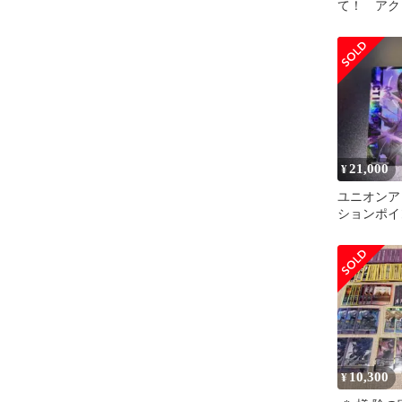
て！ アク
ド 妍姿艶質
ファ
21,000
¥
ユニオンア
ションポイ
ウ ACTIO
10,300
¥