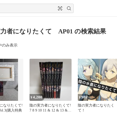
力者になりたくて AP01 の検索結果
中のみ表示
4,200
980
¥
¥
になりたくて!
陰の実力者になりたくて!
陰の実力者になりたく
n Vol.3(購入特典
7 8 9 10 11 & 12 & 13 &
て！
14