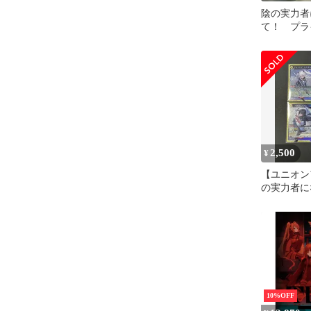
陰の実力者
て！ プラ
アセット
2,500
¥
【ユニオン
の実力者に
SR 4枚セ
ア他）
10%OFF