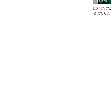
12,870
¥
BD / TV
者になりた
Vol.4(Blu-ra