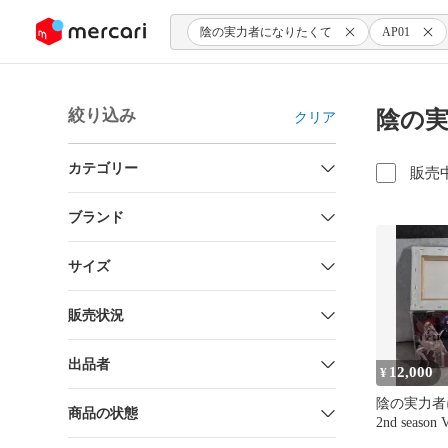
ンツにスキップ
陰の実力者になりたくて
AP01
絞り込み
陰の実
クリア
カテゴリー
販売
ブランド
サイズ
販売状況
出品者
12,000
¥
陰の実力者
商品の状態
2nd seaso