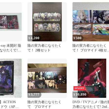
4,200
500
¥
¥
u-ray 未開封 陰
陰の実力者になりたく
陰の実力者になりたく
なりたくて!
て！ 2種セット
て！ ブロマイド 4枚セ
巻 まとめ 初回生
ト
10%OFF
3,777
10,890
¥
¥
ACTION
陰の実力者になりたく
DVD / TVアニメ / 陰の
シャドウ（AP）
て ブロマイド
力者になりたくて! 2nd