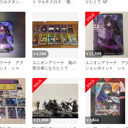
リルスタン
ト マルチクロス 「陰の
りたくて AP
 ver. アル
実力者になりたくて!」
タイトー限定
4,500
13,999
¥
¥
リーナ アク
ユニオンアリーナ 陰の
ユニオンアリーナ ア
ント シャド
実力者になりたくて
ションポイント シャ
N POINT
R12種4枚セット
ウ ACTION POINT
21,000
2,444
¥
¥