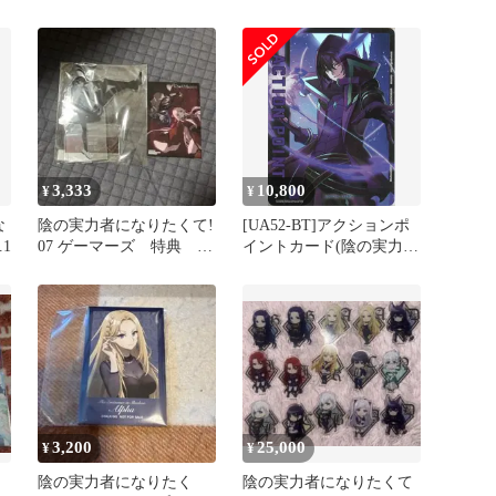
4枚
ルファ フィギュア
3,333
10,800
¥
¥
な
陰の実力者になりたくて!
[UA52-BT]アクションポ
.1
07 ゲーマーズ 特典 ア
イントカード(陰の実力者
クリルスタンド ブロマ
になりたくて！)【AP】
イド
UA52BT/KJN-1-AP01
IT8KKDMVDRM8
3,200
25,000
¥
¥
な
陰の実力者になりたく
陰の実力者になりたくて