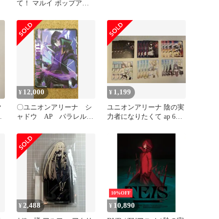
て！ マルイ ポップアッ
プ アルファ BOX特典 缶
バッジ
12,000
1,199
¥
¥
ク
〇ユニオンアリーナ シ
ユニオンアリーナ 陰の実
ド
ャドウ AP パラレル
力者になりたくて ap 6種
UA52BT/KJN-1-AP01
4枚セット
10%OFF
2,488
10,890
¥
¥