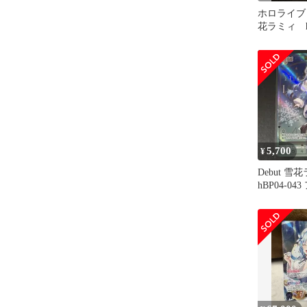
ホロライブ
花ラミィ h
シヴァーミ
5,700
¥
Debut 雪
hBP04-0
ーミリオン