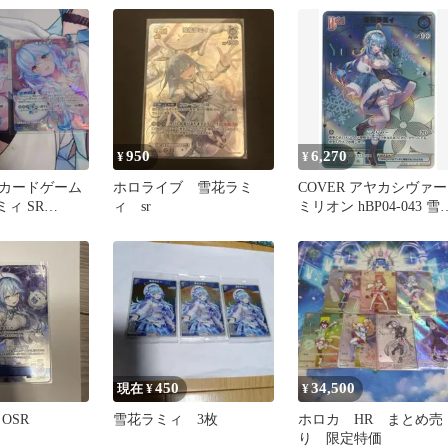
50-60】
950
6,270
¥
¥
カードゲーム
ホロライブ 雪花ラミ
COVER アヤカシヴァー
ミィ SR
ィ sr
ミリオン hBP04-043 雪
4 2枚セット
ラミィ HR
450
34,500
現在 ¥
¥
OSR
雪花ラミィ 3枚
ホロカ HR まとめ売
り 限定特価