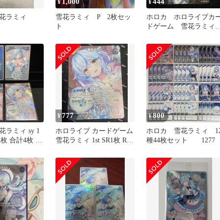
1,000
444
¥
¥
雪花ラミィ
雪花ラミィ P 2枚セッ
ホロカ ホロライブカ
ト
ドゲーム 雪花ラミ
2nd SR
777
800
¥
¥
ラミィ sy 1
ホロライブ カードゲーム
ホロカ 雪花ラミィ 1
s 1枚 合計4枚 ホ
雪花ラミィ 1st SR1枚 R2
種44枚セット 1277
枚