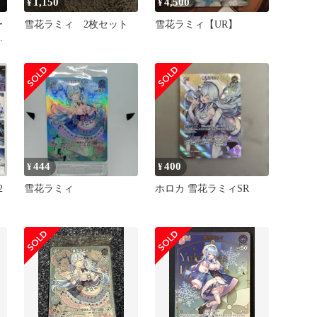
1,150
4,500
¥
¥
ー
雪花ラミィ 2枚セット
雪花ラミィ【UR】
ィ
444
400
¥
¥
2
雪花ラミィ
ホロカ 雪花ラミィSR