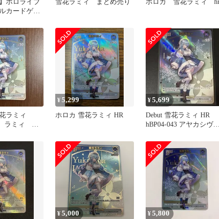
G】ホロライブ
雪花ラミィ まとめ売り
ホロカ 雪花ラミィ h
ルカードゲー
ィ(P/ホイル)
044)【イラスト違
2】
5,299
5,699
¥
¥
雪花ラミィ
ホロカ 雪花ラミィ HR
Debut 雪花ラミィ HR
ut ラミィ ホ
hBP04-043 アヤカシヴ
t 2nd
ーミリオン
5,000
5,800
¥
¥