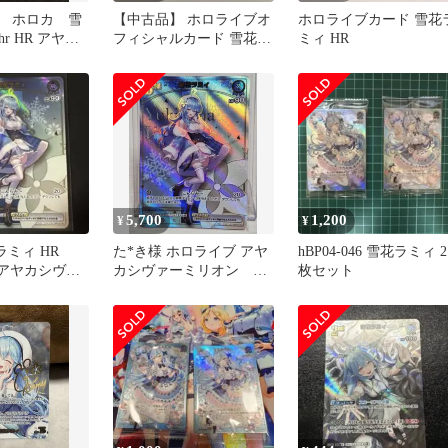
 ホロカ 雪
【中古品】 ホロライブオ
ホロライブカード 雪花
r HR アヤカ
フィシャルカード 雪花ラ
ミィ HR
リオン
ミィ HR ｈBP04-043
【073-260704-sy-07-oto】
5,700
1,200
¥
¥
花ラミィ HR
た*き様 ホロライブ アヤ
hBP04-046 雪花ラミィ 2
43 アヤカシヴァ
カシヴァーミリオン
枚セット
HR 雪花ラミィ