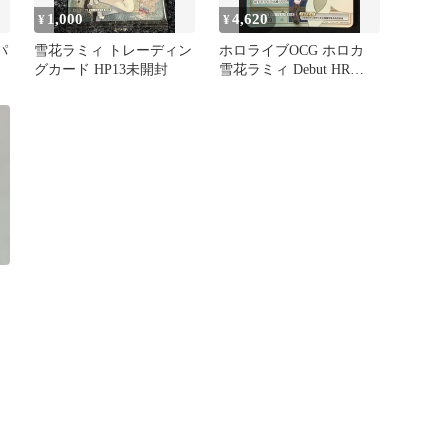
1,000
4,620
¥
¥
パ
雪花ラミィ トレーディン
ホロライブOCG ホロカ
グカード HP13未開封
雪花ラミィ Debut HR
hBP04-043 トレカ TCG
264