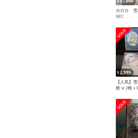
67,000
¥
ホロカ 
SEC
2,999
¥
【人気】雪花
枚 sr 2枚 
ロカ