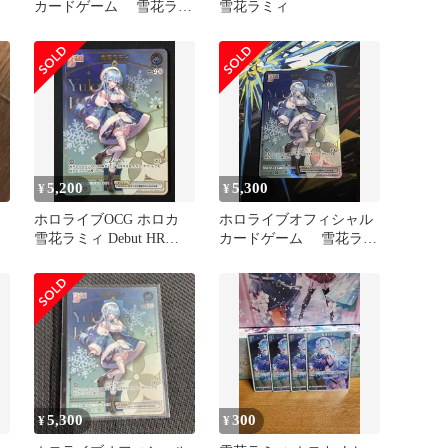
カードゲーム 雪花ラミ
雪花ラミィ
ィHR
5,200
5,300
¥
¥
ホロライブOCG ホロカ
ホロライブオフィシャル
雪花ラミィ Debut HR
カードゲーム 雪花ラミ
hBP04-043 トレカ TCG
ィHR
264
5,300
300
¥
¥