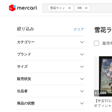
ンツにスキップ
雪花ラミィ
HR
絞り込み
雪花ラ
クリア
カテゴリー
販売
ブランド
サイズ
販売状況
出品者
5,600
¥
【中古TC
商品の状態
オフィシャ
ム 雪花ラミィ