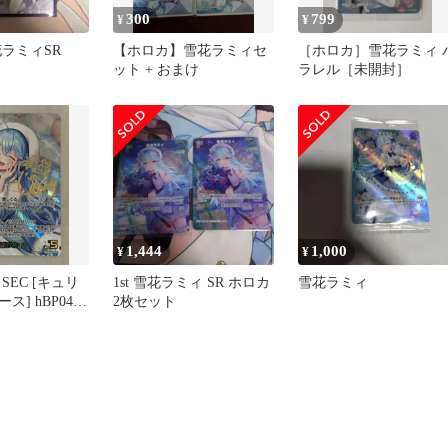
300
799
¥
¥
花ラミィSR
【ホロカ】雪花ラミィセ
［ホロカ］雪花ラミィ 
ット + おまけ
ラレル［未開封］
1,444
1,000
¥
¥
 [キュリ
1st 雪花ラミィ SR ホロカ
雪花ラミィ
] hBP04-
2枚セット
り ホロライブカ
 ホロカ