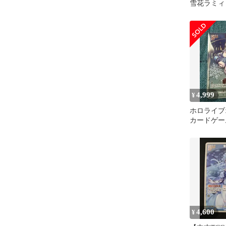
雪花ラミィ 
4,999
¥
ホロライブ
カードゲー
ィHR
4,600
¥