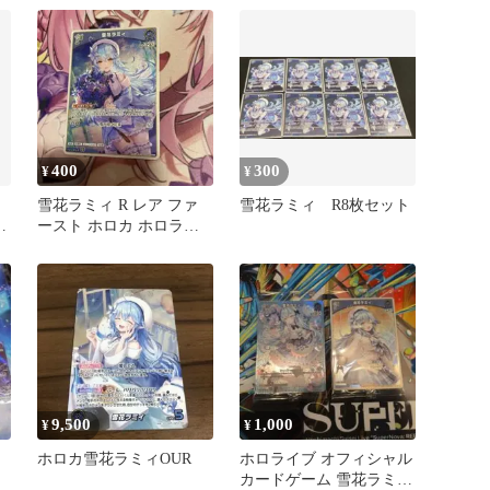
400
300
¥
¥
雪花ラミィ R レア ファ
雪花ラミィ R8枚セット
花
ースト ホロカ ホロライ
ブカード
9,500
1,000
¥
¥
ホロカ雪花ラミィOUR
ホロライブ オフィシャル
カードゲーム 雪花ラミィ