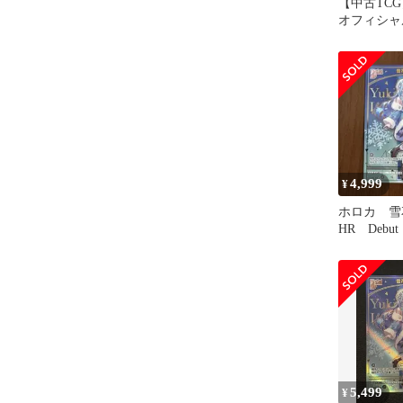
【中古TC
オフィシャ
ム 雪花ラミ
(hBP04-
い】【50-5
4,999
¥
ホロカ 
HR Deb
ロライブ 1s
5,499
¥