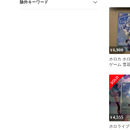
除外キーワード
6,900
¥
ホロカ ホ
ゲーム 雪花
ヤカシヴァ
4,555
¥
ホロライブ