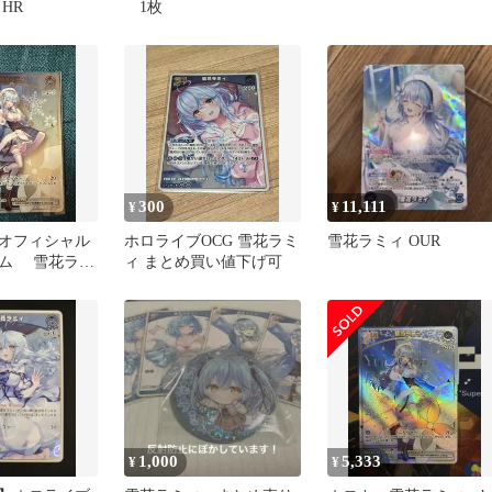
HR
1枚
300
11,111
¥
¥
オフィシャル
ホロライブOCG 雪花ラミ
雪花ラミィ OUR
ム 雪花ラミ
ィ まとめ買い値下げ可
1,000
5,333
¥
¥