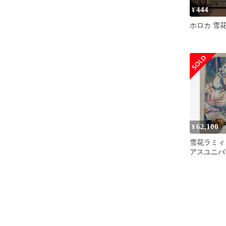
444
¥
ホロカ 雪
62,100
¥
雪花ラミィ SEC
アスユニバース
004 傷有
ードゲーム