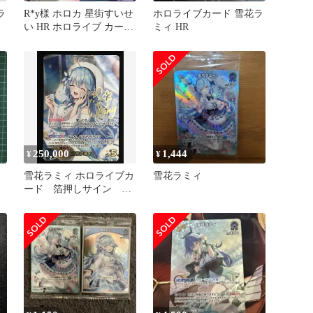
ラ
R*y様 ホロカ 星街すいせ
ホロライブカード 雪花ラ
い HR ホロライブ カード
ミィ HR
Debut ホロライブ
250,000
1,444
¥
¥
雪花ラミィ ホロライブカ
雪花ラミィ
ード 箔押しサイン
SEC