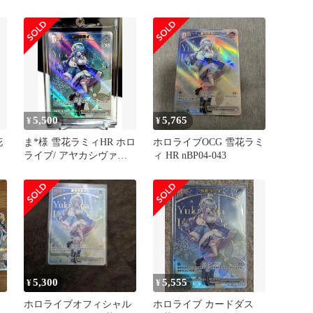
2枚セット
5,500
5,765
¥
¥
花
ま*様 雪花ラミィHR ホロ
ホロライブOCG 雪花ラミ
ライブ/ アヤカシヴァー
ィ HR nBP04-043
ミリオン/ 極美品
5,300
5,555
¥
¥
ホロライブオフィシャル
ホロライブ カードダス