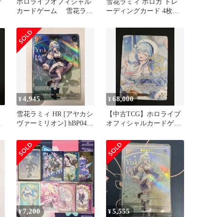
r
ホロライブオフィシャル
雪花ラミィ ホロカ トレ
カードゲーム 雪花ラミ
ーディングカード 4枚セ
ィHR
ット
4,945
68,000
¥
¥
雪花ラミィ HR [アヤカシ
【中古TCG】ホロライブ
ァ
ヴァーミリオン] hBP04-
オフィシャルカードゲー
043 ホロライブカードゲ
ム 雪花ラミィ(hBP04-
ーム ホロカ
004)(SEC)【50-54】
7,200
5,555
¥
¥