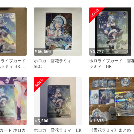
66,666
5,777
¥
¥
ロライブカード
ホロカ 雪花ラミィ
ホロライブカード 雪
ラミィ HR ア
SEC
ラミィ HR
ーミリオン
5,500
1,333
¥
¥
カード ホロカ
ホロカ 雪花ラミィ HR
《雪花ラミィ》まとめ