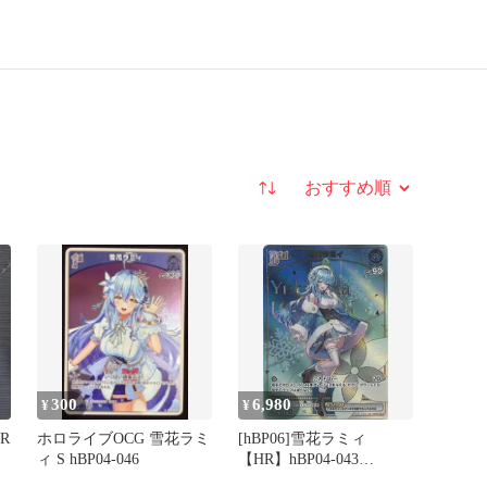
並び替え
300
6,980
¥
¥
R
ホロライブOCG 雪花ラミ
[hBP06]雪花ラミィ
ィ S hBP04-046
【HR】hBP04-043
ITY77CQ99MYW