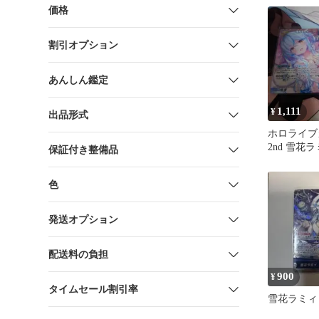
043)(HR)【
価格
割引オプション
あんしん鑑定
1,111
¥
出品形式
ホロライブ
2nd 雪花ラ
保証付き整備品
hBP06-05
色
発送オプション
配送料の負担
900
¥
タイムセール割引率
雪花ラミィ 