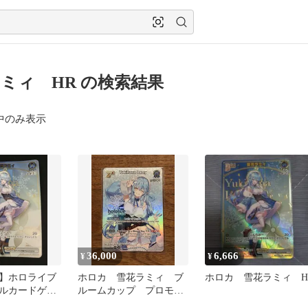
ミィ HR の検索結果
中のみ表示
36,000
6,666
¥
¥
G】ホロライブ
ホロカ 雪花ラミィ ブ
ホロカ 雪花ラミィ H
ルカードゲー
ルームカップ プロモ
(hBP04-
英語版