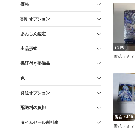
価格
割引オプション
あんしん鑑定
900
¥
出品形式
雪花ラミィ 
保証付き整備品
色
発送オプション
配送料の負担
450
現在 ¥
タイムセール割引率
雪花ラミィ