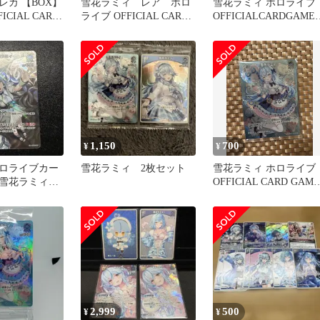
レカ 【BOX】
雪花ラミィ レア ホロ
雪花ラミィ ホロライブ
FFICIAL CARD
ライブ OFFICIAL CARD
OFFICIALCARDGAME
ブースターパック
ツインウエハース
ツインウエハース
ユニバース
1,150
700
¥
¥
ロライブカー
雪花ラミィ 2枚セット
雪花ラミィ ホロライブ
 雪花ラミィ
OFFICIAL CARD GAME
ツインウエハース
2,999
500
¥
¥