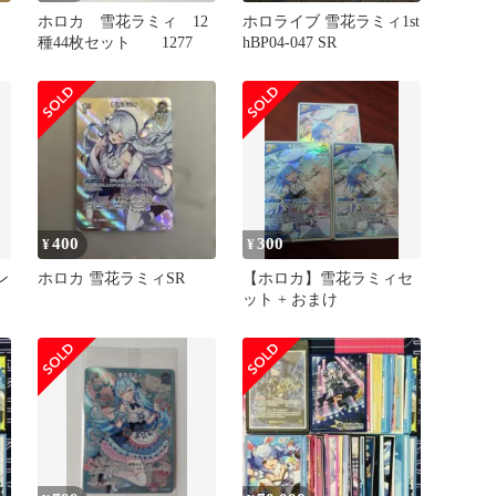
ホロカ 雪花ラミィ 12
ホロライブ 雪花ラミィ1st
種44枚セット 1277
hBP04-047 SR
400
300
¥
¥
ン
ホロカ 雪花ラミィSR
【ホロカ】雪花ラミィセ
ット + おまけ