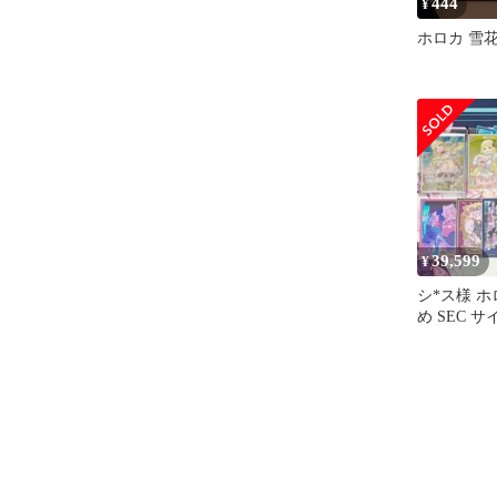
444
¥
ホロカ 雪
39,599
¥
シ*ス様 ホ
め SEC 
ブ ホロライ