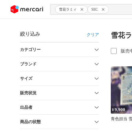
ンツにスキップ
雪花ラミィ
SEC
絞り込み
雪花ラ
クリア
カテゴリー
販売
ブランド
サイズ
販売状況
出品者
9,900
¥
青色担当 雪
商品の状態