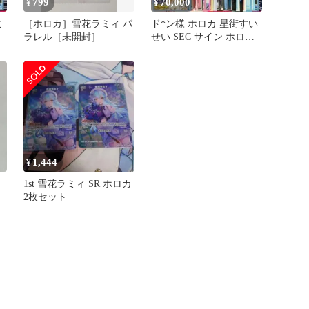
799
70,000
¥
¥
ミ
［ホロカ］雪花ラミィ パ
ド*ン様 ホロカ 星街すい
ラレル［未開封］
せい SEC サイン ホロラ
イブ カード ホロライブO
1,444
¥
1st 雪花ラミィ SR ホロカ
2枚セット