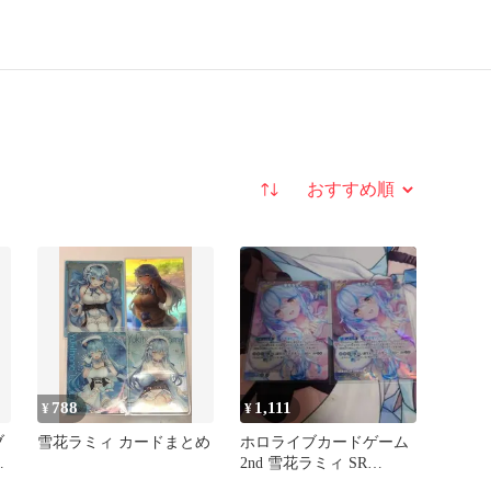
並び替え
788
1,111
¥
¥
ブ
雪花ラミィ カードまとめ
ホロライブカードゲーム
ー
2nd 雪花ラミィ SR
hBP06-054 2枚セット