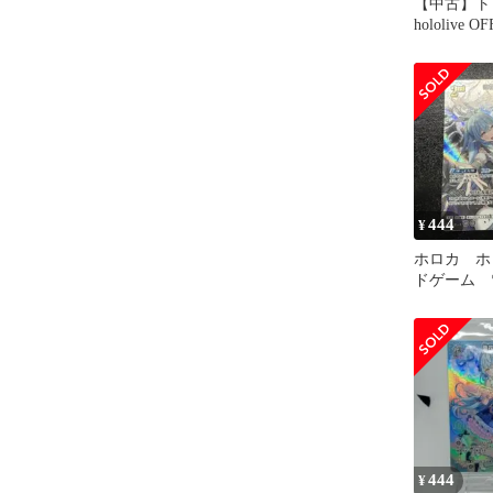
【中古】ト
hololive O
GAME 
キュリアス
444
¥
ホロカ ホ
ドゲーム
2nd SR
444
¥