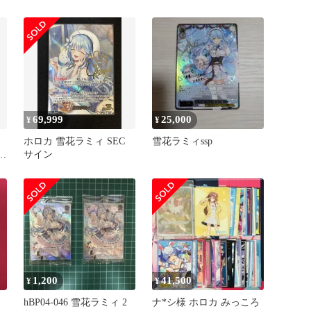
カ エンチャントレガリ
ア】
69,999
25,000
¥
¥
ホロカ 雪花ラミィ SEC
雪花ラミィssp
サイン
カ
1,200
41,500
¥
¥
hBP04-046 雪花ラミィ 2
ナ*シ様 ホロカ みっころ