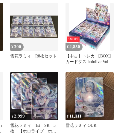
5%OFF
300
2,850
¥
¥
雪花ラミィ R8枚セット
【中古】トレカ 【BOX】
カードダス hololive Vol.2
～全人類兎化計画～
2,999
11,111
¥
¥
カ
雪花ラミィ 1st SR 3
雪花ラミィ OUR
枚 【ホロライブ ホロ