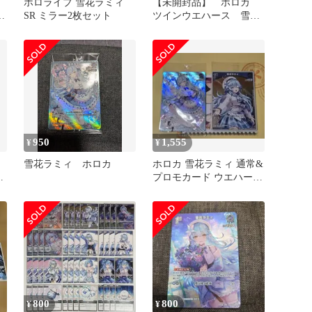
ホロライブ 雪花ラミィ
【未開封品】 ホロカ
SR ミラー2枚セット
ツインウエハース 雪花
ラミィ SR仕様 プロモ
950
1,555
¥
¥
雪花ラミィ ホロカ
ホロカ 雪花ラミィ 通常&
プロモカード ウエハース
まとめ売り
800
800
¥
¥