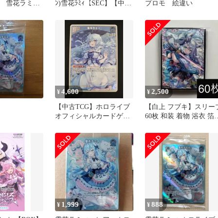
 雪花ラミ
ﾝ)雪花ﾗﾐｨ【SEC】【中古
プロモ 絵違い
 プロモsec 世界
状態：AB】
4,600
2,500
¥
¥
【中古TCG】ホロライブ
【白上 フブキ】スリー
オフィシャルカードゲー
60枚 和装 着物 浴衣 箔
ム 雪花ラミィ(P/ホイル)
し サイン入り風 SEC
(hBP04-044)【イラスト違
い】【50-52】
1,999
888
¥
¥