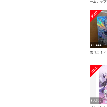
ームカップ
ィ psa10
４枚
1,444
¥
雪花ラミィ
3,800
¥