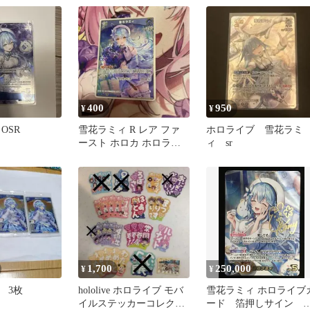
004)(SEC)【50-54】
400
950
¥
¥
OSR
雪花ラミィ R レア ファ
ホロライブ 雪花ラミ
ースト ホロカ ホロライ
ィ sr
ブカード
1,700
250,000
¥
¥
 3枚
hololive ホロライブ モバ
雪花ラミィ ホロライブ
イルステッカーコレクシ
ード 箔押しサイン