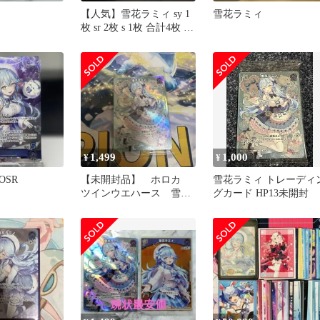
【人気】雪花ラミィ sy 1
雪花ラミィ
枚 sr 2枚 s 1枚 合計4枚 ホ
ロカ
1,499
1,000
¥
¥
OSR
【未開封品】 ホロカ
雪花ラミィ トレーディ
ツインウエハース 雪花
グカード HP13未開封
ラミィ SR仕様 プロモ