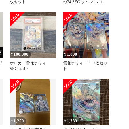
枚セット
ね24 SEC サイン ホロラ
イブ ホロライブOCG
100,000
1,000
¥
¥
ブ
ホロカ 雪花ラミィ
雪花ラミィ P 2枚セッ
押
SEC psa10
ト
1,250
1,333
¥
¥