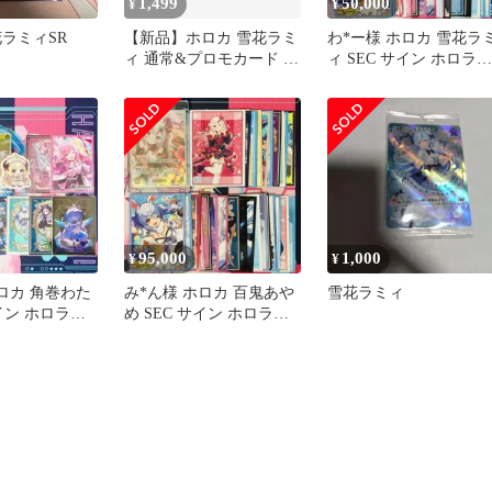
1,499
50,000
¥
¥
花ラミィSR
【新品】ホロカ 雪花ラミ
わ*ー様 ホロカ 雪花ラ
ィ 通常&プロモカード ウ
ィ SEC サイン ホロライ
エハース まとめ売り
ブ ホロライブOCG カー
95,000
1,000
¥
¥
ロカ 角巻わた
み*ん様 ホロカ 百鬼あや
雪花ラミィ
サイン ホロライ
め SEC サイン ホロライ
ブOCG カー
ブ ホロライブOCG カー