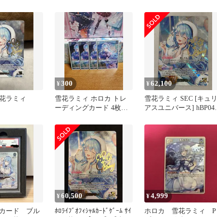
ョン vol.3・4
SEC
300
62,100
¥
¥
雪花ラミィ
雪花ラミィ ホロカ トレ
雪花ラミィ SEC [キュリ
ーディングカード 4枚セ
アスユニバース] hBP04-
ット
004 傷有り ホロライブ
ードゲーム ホロカ
60,500
4,999
¥
¥
カード ブル
ﾎﾛﾗｲﾌﾞｵﾌｨｼｬﾙｶｰﾄﾞｹﾞｰﾑ ｻｲ
ホロカ 雪花ラミィ P