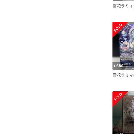
雪花ラミィ
680
¥
雪花ラミィ