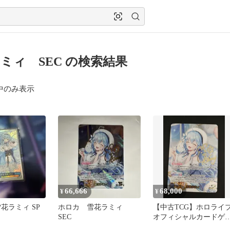
ミィ SEC の検索結果
中のみ表示
66,666
68,000
¥
¥
花ラミィ SP
ホロカ 雪花ラミィ
【中古TCG】ホロライ
SEC
オフィシャルカードゲ
ム 雪花ラミィ(hBP04-