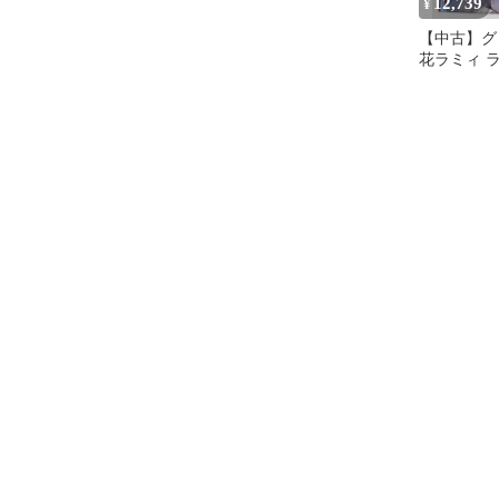
12,739
¥
【中古】グ
花ラミィ 
いお酒グッ
数量限定ve
＆箔押し複
入りポスト
「バーチャルY
ロライブ 
ミィとほろ
ズ」