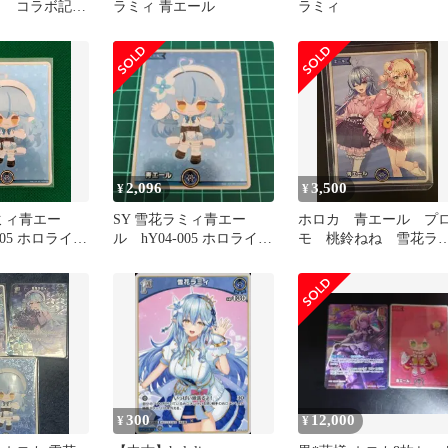
 コラボ記
ラミィ 青エール
ラミィ
ット
2,096
3,500
¥
¥
ラミィ青エー
SY 雪花ラミィ青エー
ホロカ 青エール プ
005 ホロライブ
ル hY04-005 ホロライブ
モ 桃鈴ねね 雪花ラ
カ
OCG ホロカ
ィ
300
12,000
¥
¥