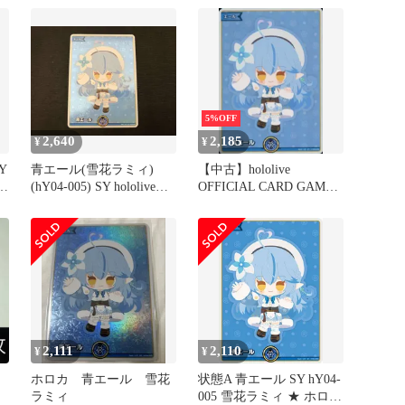
5%OFF
2,640
2,185
¥
¥
Y
青エール(雪花ラミィ)
【中古】hololive
(hY04-005) SY hololive
OFFICIAL CARD GAME
ー
OFFICIAL CARD GAME
hY04-005[SY]：青エール
(雪花ラミィ)
2,111
2,110
¥
¥
ホロカ 青エール 雪花
状態A 青エール SY hY04-
ラミィ
005 雪花ラミィ ★ ホロラ