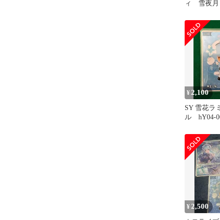
ィ 雪夜月
念 フルセ
2,100
¥
SY 雪花
ル hY04-
OCG ホロ
2,500
¥