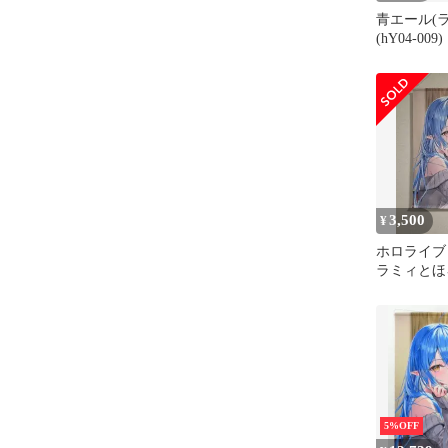
青エール(ラ
(hY04-009)
3,500
¥
ホロライブ
ラミィとほ
ッズ
5%OFF