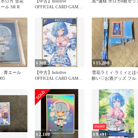
 ホロカ 雪花
【中古】hololive
黒*蓮様 ホロカ8枚セッ
ール SR R
OFFICIAL CARD GAME
hBP04-046[U]：雪花ラミ
ィ
300
15,200
¥
¥
ィ 青エール
【中古】hololive
雪花ラミィ ラミィとほ
05
OFFICIAL CARD GAME
酔い♡お酒グッズ フル
hBP04-045[C]：雪花ラミ
ット 数量限定ver.
ィ
5%OFF
2,100
9,481
¥
¥