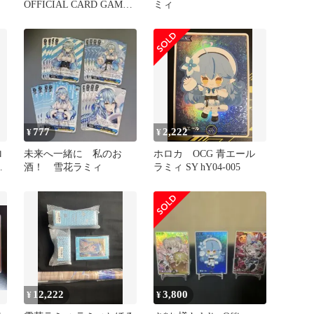
OFFICIAL CARD GAME
ミィ
hBP05-046[R]：雪花ラミ
ィ
777
2,222
¥
¥
ロ
未来へ一緒に 私のお
ホロカ OCG 青エール
ミ
酒！ 雪花ラミィ
ラミィ SY hY04-005
12,222
3,800
¥
¥