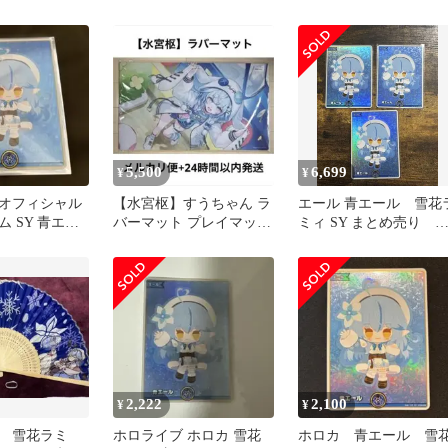
ル
ニ ホロライブ ホロカ 
5,500
6,699
¥
¥
オフィシャル
【水宮枢】すうちゃん ラ
エール 青エール 雪花
 SY 青エー
バーマット プレイマット
ミィ SY まとめ売り 
ミィ
プレマ ホロカ サプライ
ュリアスユニバース
青
2,222
2,100
¥
¥
 雪花ラミ
ホロライブ ホロカ 雪花
ホロカ 青エール 雪