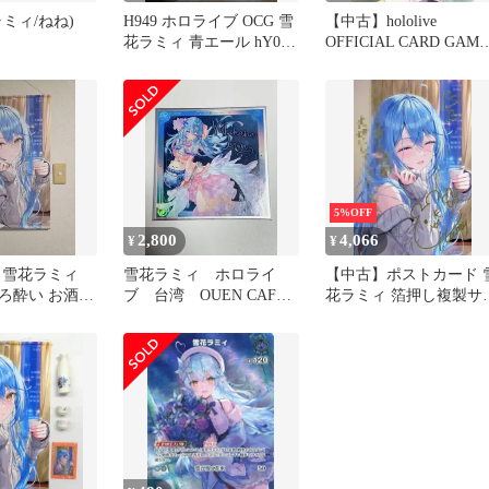
ミィ/ねね)
H949 ホロライブ OCG 雪
【中古】hololive
花ラミィ 青エール hY04-
OFFICIAL CARD GAME
005
hBD24-010[P]：雪花ラ
ィ/[フルセット購入特典
5%OFF
2,800
4,066
¥
¥
 雪花ラミィ
雪花ラミィ ホロライ
【中古】ポストカード 
ろ酔い お酒グ
ブ 台湾 OUEN CAFE
花ラミィ 箔押し複製サ
色紙 シークレットver
ン＆メッセージ入りリ
☆ユウ描き下ろしポス
カード 「バーチャル
YouTuber ホロライブ 雪
花ラミィ ラミィとほろ
いお酒グッズフルセッ
ト」 購入特典