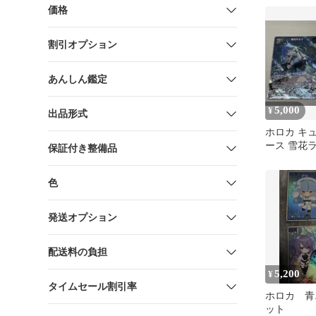
ル】
価格
割引オプション
あんしん鑑定
5,000
¥
出品形式
ホロカ キ
ース 雪花
保証付き整備品
ールセット
色
発送オプション
配送料の負担
5,200
¥
タイムセール割引率
ホロカ 青
ット