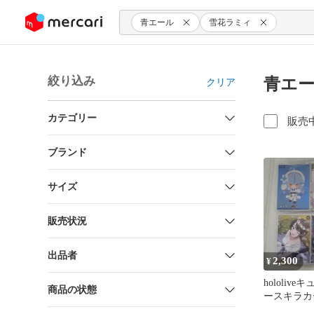
ンツにスキップ
青エール
雪花ラミィ
絞り込み
青エー
クリア
カテゴリー
販売
ブランド
サイズ
販売状況
出品者
2,300
¥
hololiv
商品の状態
ースキラカ
ト【雪花ラ