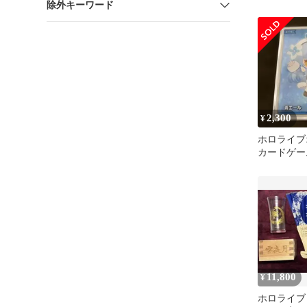
除外キーワード
2,300
¥
ホロライブ
カードゲーム
ル 雪花ラ
11,800
¥
ホロライブ