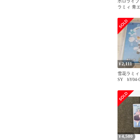
ホロライブ
ラミィ 青エ
2,111
¥
雪花ラミ
SY hY04-0
4,500
¥