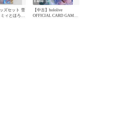
480
¥
ッズセット 雪
【中古】hololive
ラミィとほろ酔
OFFICIAL CARD GAME
ズフルセット
hBP04-047[SR]：雪花ラ
r.(直筆サイン
ミィ
製メッセージ
カード付き)
ouTuber ホ
雪花ラミィ ラ
酔いお酒グッ