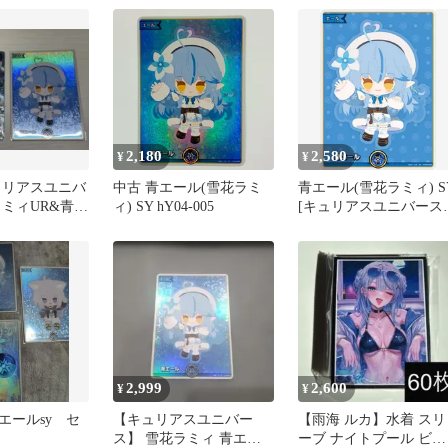
2,180
2,580
¥
¥
ュリアスユニバ
中古 青エール(雪花ラミ
青エール(雪花ラミィ) S
ラミィUR&青エ
ィ) SY hY04-005
[キュリアスユニバース]
hY04-005 ホロライブカ
ドゲーム ホロカ
2,999
2,600
¥
¥
エールsy セ
【キュリアスユニバー
【雨海 ルカ】水着 スリ
ス】 雪花ラミィ 青エー
ーブ ナイトプール ビキ