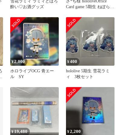
ト
雪花ラミィ ラミィとほろ
さ*ち様 hololiveOffice
酔い♡お酒グッズ
Card game 5期生 ねぽらぼ
組
2,000
400
¥
¥
ろ
ホロライブOCG 青エー
hololive 5期生 雪花ラミ
セ
ル SY
ィ 3枚セット
19,480
2,200
¥
¥