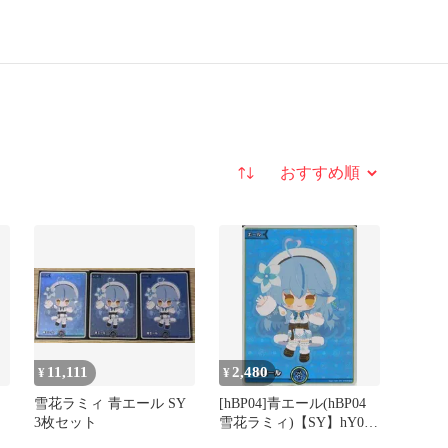
並び替え
11,111
2,480
¥
¥
雪花ラミィ 青エール SY
[hBP04]青エール(hBP04
3枚セット
雪花ラミィ)【SY】hY04-
005 ITBNXLCIDEMK