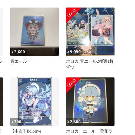
青
イブカードゲーム
hololive ホロカ
2,600
9,999
¥
¥
ラ
青エール
ホロカ 青エール2種類1枚
キ
ずつ
300
2,300
¥
¥
花
【中古】hololive
ホロカ エール 雪花ラ