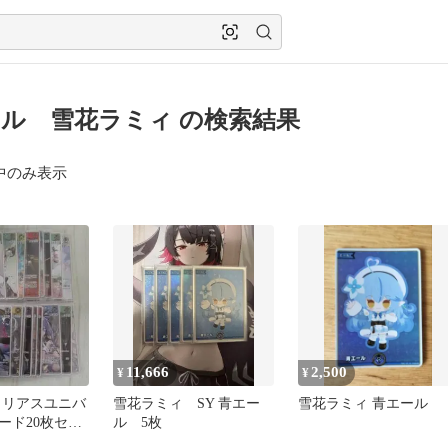
ル 雪花ラミィ の検索結果
中のみ表示
11,666
2,500
¥
¥
eキュリアスユニバ
雪花ラミィ SY 青エー
雪花ラミィ 青エール
ード20枚セッ
ル 5枚
ミィ青エー