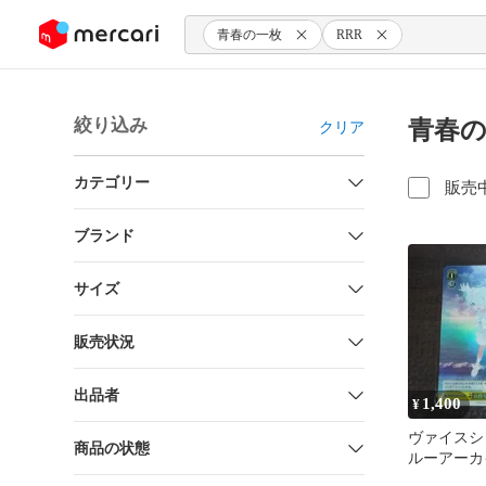
ンツにスキップ
青春の一枚
RRR
絞り込み
青春の
クリア
カテゴリー
販売
ブランド
サイズ
販売状況
出品者
1,400
¥
ヴァイスシ
商品の状態
ルーアーカイ
セット RRR