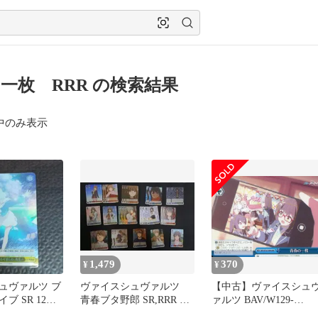
一枚 RRR の検索結果
中のみ表示
1,479
370
¥
¥
ュヴァルツ ブ
ヴァイスシュヴァルツ
【中古】ヴァイスシュ
ブ SR 12枚
青春ブタ野郎 SR,RRR 29
ァルツ BAV/W129-
 1枚
枚 まとめ売り
099R[RRR]：(ホロ)青春