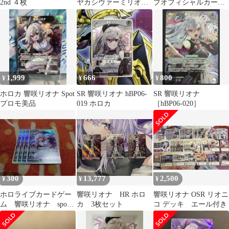
2nd ４枚
ヤカシヴァーミリオ
ブオフィシャルカード
ン 4枚セット
ゲーム 響咲リオナ
(hBP06-002)(OUR)【50-
54】
1,999
666
800
¥
¥
¥
ホロカ 響咲リオナ Spot
SR 響咲リオナ hBP06-
SR 響咲リオナ
プロモ美品
019 ホロカ
［hBP06-020］
300
13,777
2,500
¥
¥
¥
ホロライブカードゲー
響咲リオナ HR ホロ
響咲リオナ OSR リオニ
ム 響咲リオナ spot
カ 3枚セット
コ デッキ エール付き
rr ホロライブ ホロカ