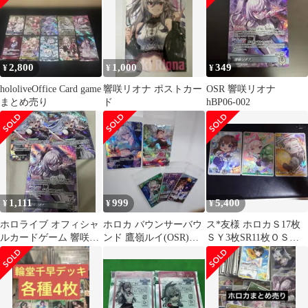
2,800
1,000
349
¥
¥
¥
hololiveOffice Card game
響咲リオナ ポストカー
OSR 響咲リオナ
まとめ売り
ド
hBP06-002
1,111
999
5,400
¥
¥
¥
ホロライブ オフィシャ
ホロカ バウンサーバウ
ス*友様 ホロカＳ17枚
ルカードゲーム 響咲リ
ンド 鷹嶺ルイ(OSR)
ＳＹ3枚SR11枚ＯＳＲ2
オナ 3枚セット SR
2nd 響咲リオナ(SR)
枚セット開封済み5箱
OSR