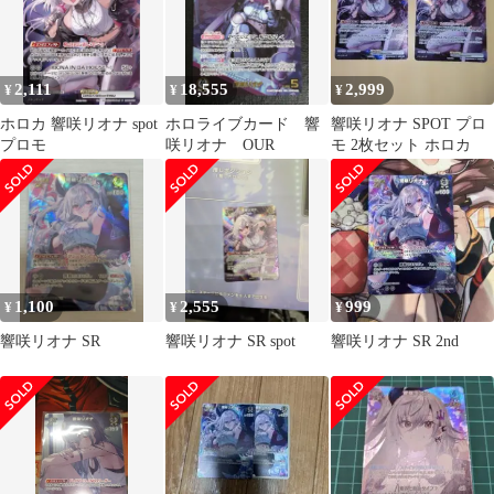
2,111
18,555
2,999
¥
¥
¥
ホロカ 響咲リオナ spot
ホロライブカード 響
響咲リオナ SPOT プロ
プロモ
咲リオナ OUR
モ 2枚セット ホロカ
1,100
2,555
999
¥
¥
¥
響咲リオナ SR
響咲リオナ SR spot
響咲リオナ SR 2nd