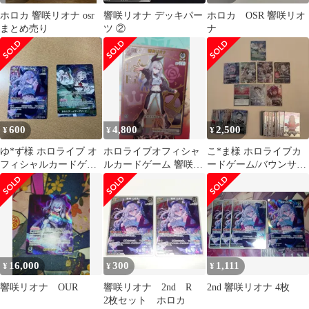
ホロカ 響咲リオナ osr
響咲リオナ デッキパー
ホロカ OSR 響咲リオ
まとめ売り
ツ ②
ナ
600
4,800
2,500
¥
¥
¥
ゆ*ず様 ホロライブ オ
ホロライブオフィシャ
こ*ま様 ホロライブカ
フィシャルカードゲー
ルカードゲーム 響咲リ
ードゲーム/バウンサー
ム 雪咲リオナ セシリ
オナ HR+SR&RR5枚
バウンド/OSR・SR・
ア・イマーグリ
セット
S・RR・R
16,000
300
1,111
¥
¥
¥
響咲リオナ OUR
響咲リオナ 2nd R
2nd 響咲リオナ 4枚
2枚セット ホロカ