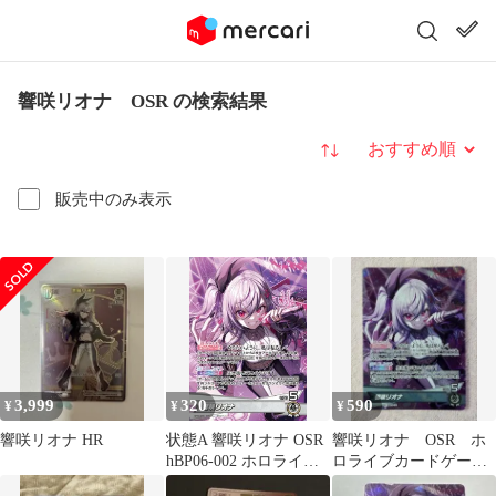
響咲リオナ OSR の検索結果
並び替え
販売中のみ表示
3,999
320
590
¥
¥
¥
響咲リオナ HR
状態A 響咲リオナ OSR
響咲リオナ OSR ホ
hBP06-002 ホロライブ
ロライブカードゲー
hololive hololiveカード
ム ホロカ