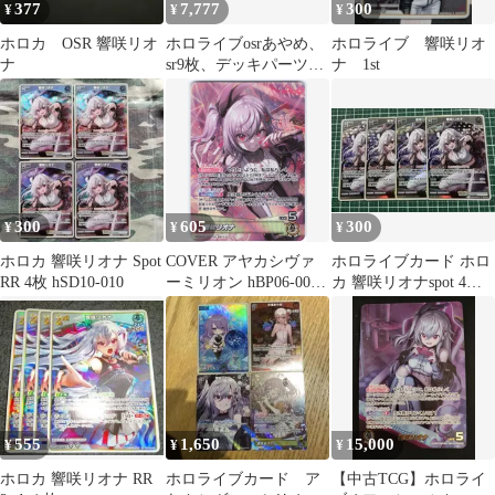
377
7,777
300
¥
¥
¥
ホロカ OSR 響咲リオ
ホロライブosrあやめ、
ホロライブ 響咲リオ
ナ
sr9枚、デッキパーツ11
ナ 1st
種 ホロカ
300
605
300
¥
¥
¥
ホロカ 響咲リオナ Spot
COVER アヤカシヴァ
ホロライブカード ホロ
RR 4枚 hSD10-010
ーミリオン hBP06-002
カ 響咲リオナspot 4枚
響咲リオナ OSR
RR
555
1,650
15,000
¥
¥
¥
ホロカ 響咲リオナ RR
ホロライブカード ア
【中古TCG】ホロライ