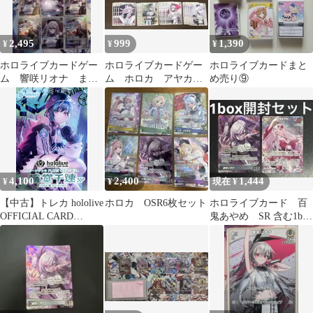
2,495
999
1,390
¥
¥
¥
ホロライブカードゲー
ホロライブカードゲー
ホロライブカードまと
ム 響咲リオナ まと
ム ホロカ アヤカシ
め売り⑨
め②
ヴァーミリオン 響咲
リオナ デッキパーツ
4,100
2,400
1,444
¥
¥
現在 ¥
【中古】トレカ hololive
ホロカ OSR6枚セット
ホロライブカード 百
OFFICIAL CARD
鬼あやめ SR 含む1box
GAME スタートデッキ
開封セット
FLOW GLOW 推し 輪
堂千速