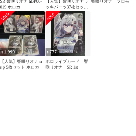
SR 響咲リオナ hBP06-
【人気】響咲リオナ デ
響咲リオナ プロモ
019 ホロカ
ッキパーツ37枚セット
osr付き ホロカ
1,999
777
¥
¥
【人気】響咲リオナ sr
ホロライブカード 響
s p 5枚セット ホロカ
咲リオナ SR 1st