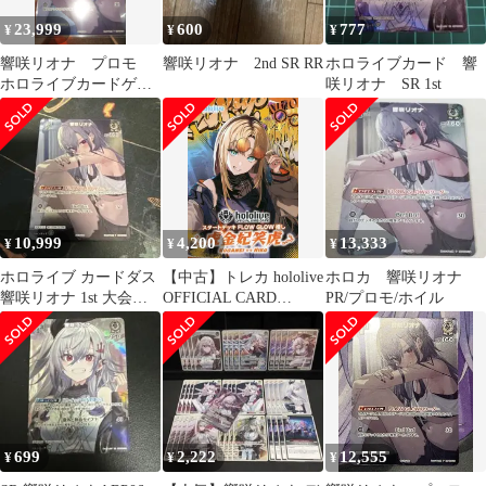
23,999
600
777
¥
¥
¥
響咲リオナ プロモ
響咲リオナ 2nd SR RR
ホロライブカード 響
ホロライブカードゲー
咲リオナ SR 1st
ム ホロカ
10,999
4,200
13,333
¥
¥
¥
ホロライブ カードダス
【中古】トレカ hololive
ホロカ 響咲リオナ
響咲リオナ 1st 大会プ
OFFICIAL CARD
PR/プロモ/ホイル
ロモ
GAME スタートデッキ
FLOW GLOW 推し 虎
金妃笑虎
699
2,222
12,555
¥
¥
¥