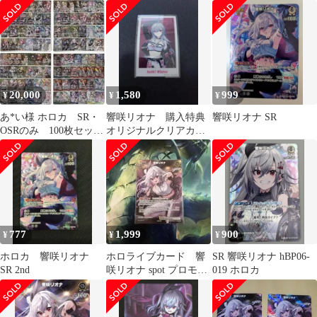
20,000
1,580
999
¥
¥
¥
あ*い様 ホロカ SR・
響咲リオナ 購入特典
響咲リオナ SR
OSRのみ 100枚セッ
オリジナルクリアカー
ト 1000
ド 原宿 ホロライブ
777
1,999
900
¥
¥
¥
ホロカ 響咲リオナ
ホロライブカード 響
SR 響咲リオナ hBP06-
SR 2nd
咲リオナ spot プロモ
019 ホロカ
SR