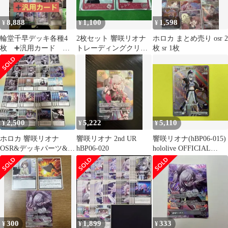
8,888
1,100
1,598
¥
¥
¥
輪堂千早デッキ各種4
2枚セット 響咲リオナ
ホロカ まとめ売り osr 2
枚 ➕汎用カード 合
トレーディングクリア
枚 sr 1枚
計103枚
カード vol.1
2,500
5,222
5,110
¥
¥
¥
ホロカ 響咲リオナ
響咲リオナ 2nd UR
響咲リオナ(hBP06-015)
OSR&デッキパーツ&エ
hBP06-020
hololive OFFICIAL
ール20枚セット
CARD GAME
300
1,899
333
¥
¥
¥