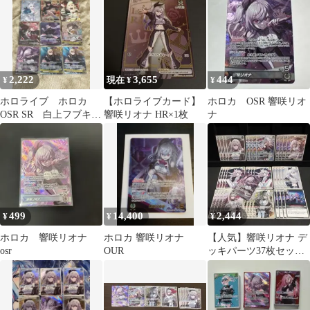
ゲーム ホロライブカー
ドゲーム
2,222
3,655
444
¥
現在 ¥
¥
ホロライブ ホロカ
【ホロライブカード】
ホロカ OSR 響咲リオ
OSR SR 白上フブキ
響咲リオナ HR×1枚
ナ
大神ミオ 角巻わた
め 響咲リオナ
499
14,400
2,444
¥
¥
¥
ホロカ 響咲リオナ
ホロカ 響咲リオナ
【人気】響咲リオナ デ
osr
OUR
ッキパーツ37枚セット
osr付き ホロカ