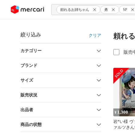
ンツにスキップ
頼れるお姉ちゃん
勇
SP
絞り込み
頼れる
クリア
カテゴリー
販売
ブランド
サイズ
販売状況
出品者
1,300
¥
岩*い様 
商品の状態
ァルツきん
頼れるお姉ち