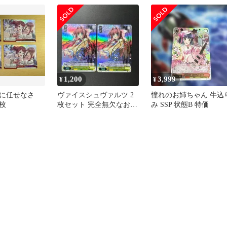
1,200
3,999
¥
¥
に任せなさ
ヴァイスシュヴァルツ 2
憧れのお姉ちゃん 牛込
4枚
枚セット 完全無欠なお姉
み SSP 状態B 特価
ちゃん 音姫 サイン