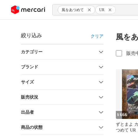
ンツにスキップ
風をあつめて
UR
絞り込み
風をあ
クリア
カテゴリー
販売
ブランド
サイズ
販売状況
出品者
666
¥
ずとまよ 
商品の状態
つめて UR