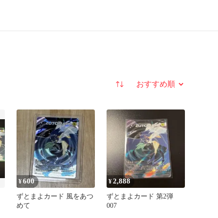
並び替え
600
2,888
¥
¥
ずとまよカード 風をあつ
ずとまよカード 第2弾
めて
007