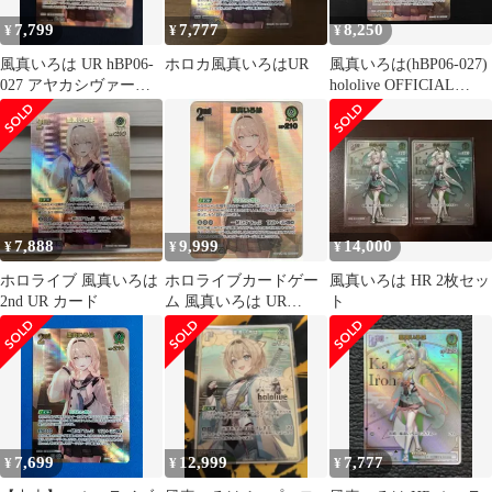
7,799
7,777
8,250
¥
¥
¥
風真いろは UR hBP06-
ホロカ風真いろはUR
風真いろは(hBP06-027)
027 アヤカシヴァーミ
hololive OFFICIAL
リオン
CARD GAME
7,888
9,999
14,000
¥
¥
¥
ホロライブ 風真いろは
ホロライブカードゲー
風真いろは HR 2枚セッ
2nd UR カード
ム 風真いろは UR
ト
hBP06-027
7,699
12,999
7,777
¥
¥
¥