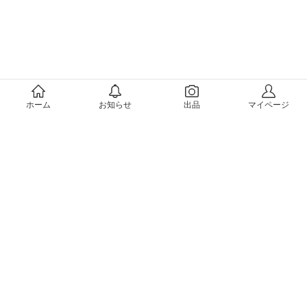
メルカリについて
ホーム
お知らせ
出品
マイページ
会社概要（運営会社）
採用情報
プレスリリース
公式ブログ
プレスキット
メルカリUS
メルカリShops
m department（エムデパ）
ヘルプ
ヘルプセンター（ガイド・お問い合わせ）
メルカリShopsでショップを開設する
メルカリShops ショップ管理画面にログイン
メルカリShops出店者向けガイド