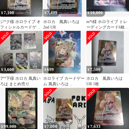
7,100
7,499
10,000
¥
¥
¥
ジ*ク様 ホロライブ オ
ホロカ 風真いろは
m*t様 ホロライブ トレ
フィシャルカードゲー
2nd UR
ーディングカード6枚セ
ム 風真いろは 2nd UR
ット
3,600
699
7,500
¥
¥
¥
ア*下様 ホロカ 風真い
ホロライブ カードゲー
ホロカ 風真いろは
ろは まとめ売り
ム 風真いろは
UR 1枚
UR（hBP01-051）ホロ
カ
99,000
7,000
7,633
¥
¥
¥