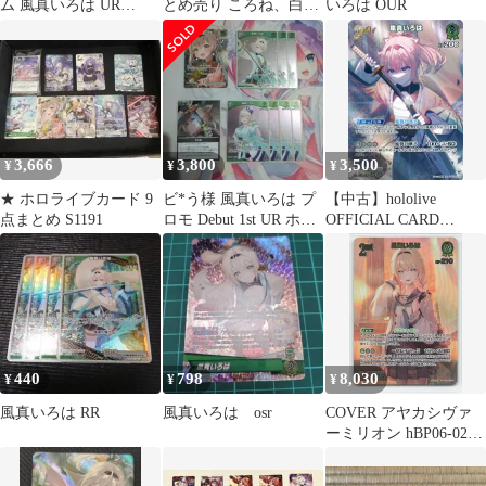
ム 風真いろは UR
とめ売り ころね、白上
いろは OUR
hBP03-024 ホロカ
フブキ、ぺこらなど
3,666
3,800
3,500
¥
¥
¥
★ ホロライブカード 9
ビ*う様 風真いろは プ
【中古】hololive
点まとめ S1191
ロモ Debut 1st UR ホロ
OFFICIAL CARD
ライブ ホロカ
GAME hBP03-
024[UR]：風真いろは
440
798
8,030
¥
¥
¥
風真いろは RR
風真いろは osr
COVER アヤカシヴァ
ーミリオン hBP06-027
風真いろは UR