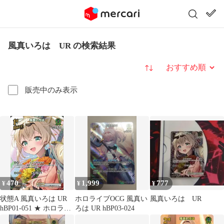
風真いろは UR の検索結果
並び替え
販売中のみ表示
470
1,999
777
¥
¥
¥
状態A 風真いろは UR
ホロライブOCG 風真い
風真いろは UR
hBP01-051 ★ ホロライ
ろは UR hBP03-024
ブカードゲーム hololive