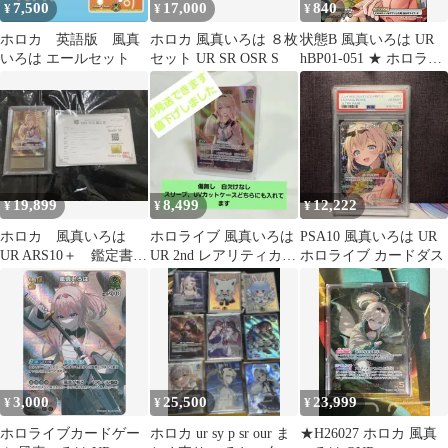
7,500
17,000
840
¥
¥
¥
ホロカ 英語版 風真
ホロカ 風真いろは ８枚
状態B 風真いろは UR
いろは エールセット
セット UR SR OSR S
hBP01-051 ★ ホロライ
ブカードゲーム hololive
ホロカ
19,899
8,499
12,222
¥
¥
¥
ホロカ 風真いろは
ホロライブ 風真いろは
PSA10 風真いろは UR
UR ARS10＋ 鑑定書付
UR 2nd レアリティカー
ホロライブ カードダス
き アヤカシヴァーミ
ド
リオン
3,000
25,500
23,999
¥
¥
¥
ホロライブカードゲー
ホロカ ur sy p sr our ま
★H26027 ホロカ 風真