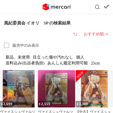
風紀委員会 イオリ SP の検索結果
並び替え
販売中のみ表示
新品、未使用
目立った傷や汚れなし
個人
送料込み(出品者負担)
あんしん鑑定利用可能
25cm
2,699
2,555
3,300
¥
¥
¥
ヴァイスシュヴァルツ
ヴァイスシュヴァルツ
【中古】ヴァイスシュ