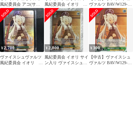
風紀委員会 アコ(サイ
風紀委員会 イオリ サ
ヴァルツ BAV/W129-
ン) SP
イン:SP
021SP[SP]：(ホロ)風紀
委員会 イオリ(佐倉綾
音金箔押しサイン入り)
2,700
2,800
300
¥
¥
¥
ヴァイスシュヴァルツ
風紀委員会 イオリ サイ
【中古】ヴァイスシュ
風紀委員会 イオリ サ
ン入り ヴァイスシュヴ
ヴァルツ BAV/W129-
イン:SP
ァルツ ブルーアーカイ
021S[SR]：(ホロ)風紀
ブ
委員会 イオリ