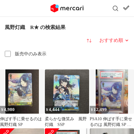
風野灯織 R★ の検索結果
並び替え
販売中のみ表示
4,980
4,444
12,499
¥
¥
¥
伸ばす手に乗せるのは
柔らかな微笑み 風野
PSA10 伸ばす手に乗せ
風野灯織 SP
灯織 SSP
るのは 風野灯織 SP ヴ
ァイスシュヴァルツ