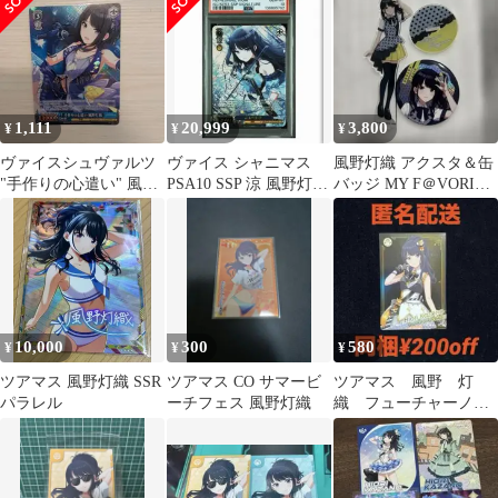
1,111
20,999
3,800
¥
¥
¥
ヴァイスシュヴァルツ
ヴァイス シャニマス
風野灯織 アクスタ＆缶
"手作りの心遣い" 風野
PSA10 SSP 涼 風野灯織
バッジ MY F＠VORITE
灯織
*792
COLLECTION
10,000
300
580
¥
¥
¥
ツアマス 風野灯織 SSR
ツアマス CO サマービ
ツアマス 風野 灯
パラレル
ーチフェス 風野灯織
織 フューチャーノワ
ール ツアーズレア
TR 04 06