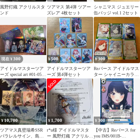
風野灯織 アクリルスタ
ツアマス 第4弾 ツアー
シャニマス ジュエリー
ンド
ズレア 4枚セット
缶バッジ vol.1 2セット
300
500
300
現在 ¥
¥
¥
アイドルマスターツア
アイドルマスターツア
Reバース アイドルマス
ーズ special art #01-05
ーズ 第4弾セット
ター シャイニーカラー
TR 01 12
ズ カード 6枚セット
10,700
1,700
300
¥
¥
¥
ツアマス真壁瑞希SSR
r*u様 アイドルマスタ
【中古】Reバース for
パラレルサイン、島村
ー 風野灯織 アクリルス
you IMS/001B-