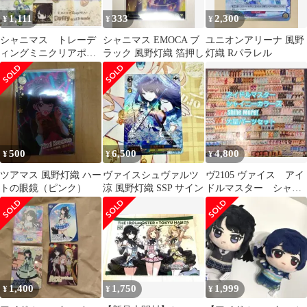
1,111
333
2,300
¥
¥
¥
シャニマス トレーデ
シャニマス EMOCA ブ
ユニオンアリーナ 風野
ィングミニクリアポー
ラック 風野灯織 箔押し
灯織 Rパラレル
トレート 風野灯織
レア&ノーマルセット
500
6,500
4,800
¥
¥
¥
ツアマス 風野灯織 ハー
ヴァイスシュヴァルツ
ヴ2105 ヴァイス アイ
トの眼鏡（ピンク）
涼 風野灯織 SSP サイン
ドルマスター シャイ
ニーカラーズ デッ
キ パーツ
1,400
1,750
1,999
¥
¥
¥