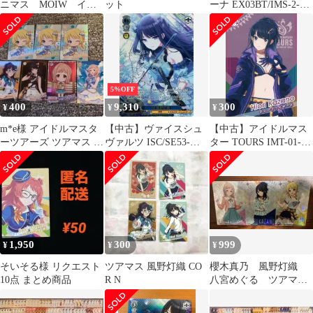
ニマス MOIW イル
ット
ーナ EX03BT/IMS-2-
ミネR7枚
006[SR]：風野 灯織
5%OFF
400
9,310
300
¥
¥
¥
m*e様 アイドルマスタ
【中古】ヴァイスシュ
【中古】アイドルマス
ーツアーズ ツアマス 八
ヴァルツ ISC/SE53-
ター TOURS IMT-01-
宮めぐる TR
58SSP[SSP]：(ホロ)涼
017[R]：ディープワイ
風野灯織(近藤玲奈ホロ
ヤード/風野 灯織
箔押しサイン入り)
1,950
300
999
¥
¥
¥
そいそる様 リクエスト
ツアマス 風野灯織 CO
櫻木真乃 風野灯織
10点 まとめ商品
R N
八宮めぐる ツアマ
ス ツアーズレア 3枚
セット