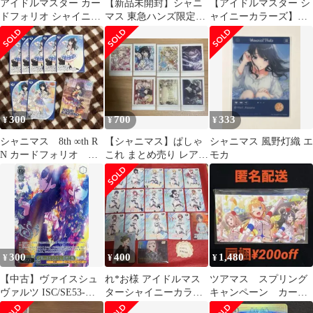
アイドルマスター カー
【新品未開封】シャニ
【アイドルマスター シ
ドフォリオ シャイニー
マス 東急ハンズ限定
ャイニーカラーズ】ち
カラーズ 風野灯織
A4マイクロファイバー
びぐるみ 風野灯織
タオル イルミネ
杜野凛世 2点
300
700
333
¥
¥
¥
シャニマス 8th ∞th R
【シャニマス】ぱしゃ
シャニマス 風野灯織 エ
N カードフォリオ
これ まとめ売り レア入
モカ
moiw 7th 風野灯織
り
300
400
1,480
¥
¥
¥
【中古】ヴァイスシュ
れ*お様 アイドルマス
ツアマス スプリング
ヴァルツ ISC/SE53-
ターシャイニーカラー
キャンペーン カード
01WIR[WIR]：(ホロ)清
ズ MOIW2025 カードフ
ホルダー 八宮 めぐ