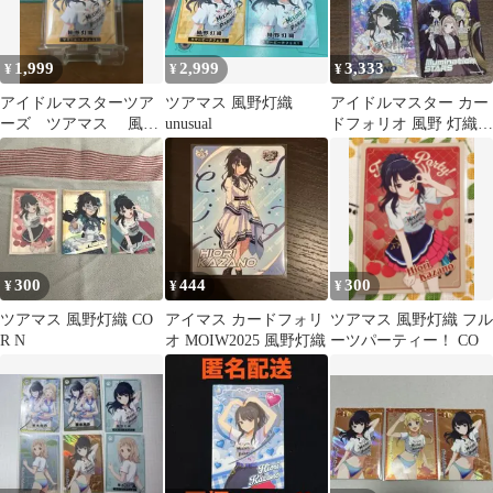
1,999
2,999
3,333
¥
¥
¥
アイドルマスターツア
ツアマス 風野灯織
アイドルマスター カー
ーズ ツアマス 風野
unusual
ドフォリオ 風野 灯織
灯織 シークレット
SSR+R+N+SR
300
444
300
¥
¥
¥
ツアマス 風野灯織 CO
アイマス カードフォリ
ツアマス 風野灯織 フル
R N
オ MOIW2025 風野灯織
ーツパーティー！ CO