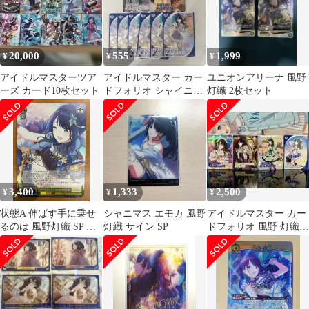
20,000
555
1,999
¥
¥
¥
アイドルマスターツア
アイドルマスター カー
ユニオンアリーナ 風野
ーズ カード10枚セット
ドフォリオ シャイニー
灯織 2枚セット
カラーズ 風野灯織
3,400
1,333
2,500
¥
¥
¥
状態A 伸ばす手に乗せ
シャニマス エモカ 風野
アイドルマスター カー
るのは 風野灯織 SP サ
灯織 サイン SP
ドフォリオ 風野 灯織
イン ISC/S110-009SP ヴ
SSR+R+N+SR
ァイスシュヴァルツ シ
ャニマス