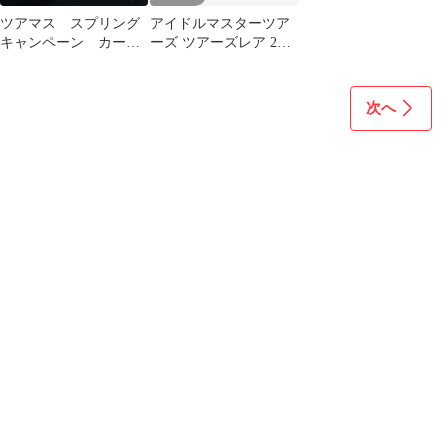
ツアマス スプリング
アイドルマスターツア
キャンペーン カード
ーズ ツアーズレア 2弾
ホルダー 八宮 めぐ
全１８種 コンプセッ
る 櫻木 真乃
ト
次へ