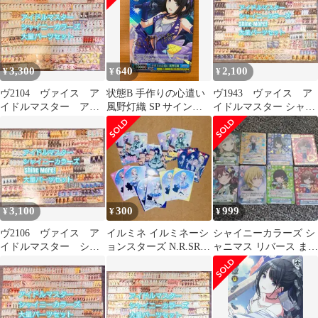
3,300
640
2,100
¥
¥
¥
ヴ2104 ヴァイス ア
状態B 手作りの心遣い
ヴ1943 ヴァイス ア
イドルマスター アイ
風野灯織 SP サイン
イドルマスター シャイ
マス デッキ パーツ
ISC/S81-095SP ヴァイ
ニーカラーズ S110
スシュヴァルツ シャニ
マス アイマス
3,100
300
999
¥
¥
¥
ヴ2106 ヴァイス ア
イルミネ イルミネーシ
シャイニーカラーズ シ
イドルマスター シャ
ョンスターズ N.R.SRま
ャニマス リバース まと
イニーカラーズ デッ
とめ
め売り 樋口円香 黛冬優
キ パーツ
子 サイン