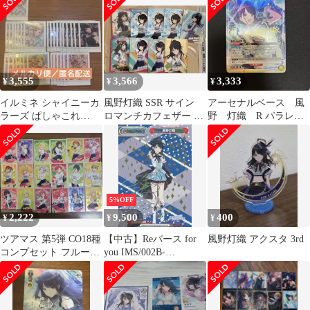
閑に息をひそめて 風野
ォリオ
る 櫻木 真乃
灯織
3,555
3,566
3,333
¥
¥
¥
イルミネ シャイニーカ
風野灯織 SSR サイン
アーセナルベース 風
ラーズ ぱしゃこれ
ロマンチカフェザー ア
野 灯織 R パラレ
vol.2 箔押し シャニマ
イドルマスターツアー
ル サイン
ス
ズ
5%OFF
2,222
9,500
400
¥
¥
¥
ツアマス 第5弾 CO18種
【中古】Reバース for
風野灯織 アクスタ 3rd
コンプセット フルーツ
you IMS/002B-
パーティー
P002PP[PP]：風野灯織
(近藤玲奈虹箔押しサイ
ン入り)