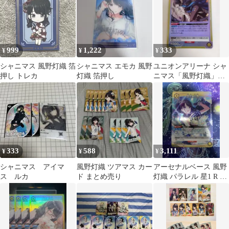
999
1,222
333
¥
¥
¥
シャニマス 風野灯織 箔
シャニマス エモカ 風野
ユニオンアリーナ シャ
押し トレカ
灯織 箔押し
ニマス「風野灯織」
R（レア）
333
588
3,111
¥
¥
¥
シャニマス アイマ
風野灯織 ツアマス カー
アーセナルベース 風野
ス ルカ
ド まとめ売り
灯織 パラレル 星1 R ユ
ニオンアリーナ シャニ
マス