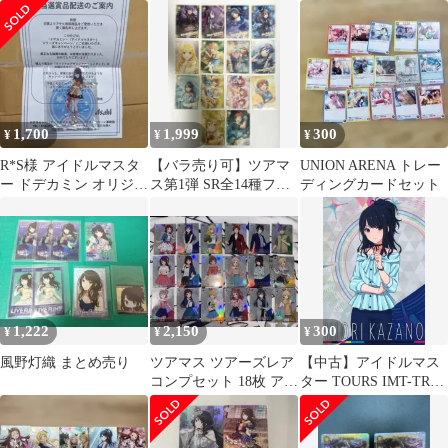
卯月SR、風野灯織SR、
タンド ドデカミン当選
008[RRR]：風野灯織
春日未来CO
品
1,700
1,999
300
¥
¥
¥
R*S様 アイドルマスタ
【バラ売り可】ツアマ
UNION ARENA トレー
ー ドデカミン オリジナ
ス第1弾 SR全14種フル
ディングカードセット
ルアクリルスタンド
コンプセット
風野灯織
1,222
2,150
300
¥
¥
¥
風野灯織 まとめ売り
ツアマス ツアーズレア
【中古】アイドルマス
コンプセット 18枚 アイ
ター TOURS IMT-TR-
ドルマスター
02-014[TR]：プロフィ
PROFILE4
ール/風野 灯織