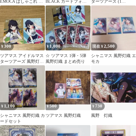
EMOCA ぱしゃこれ 甜
BLACK カードフォリ
ターツアーズ (1
花 摩美々 霧子 夏葉 冬
オ 風野灯織
弾)IMT-01-060 風野灯
優子
織(SR) 60
300
1,000
2,500
¥
¥
現在 ¥
ツアマス アイドルマス
☆ ツアマス 1弾・5弾
シャニマス 風野灯織 エ
ターツアーズ 風野灯織
風野灯織 まとめ売り
モカ
カード 2枚セット
1,100
500
730
¥
¥
¥
シャニマス 風野灯織 カ
ツアマス 風野灯織
風野 灯織
ードセット