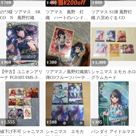
700
400
800
¥
¥
¥
の*3様 ツアマス SR
ツアマス 風野 灯
ツアマス S1弾 風野灯
CO N 風野灯織 櫻
織 ハートのハンドサ
織 八宮めぐる CO
木真乃 セット
イン CO 04 82
960
300
1,400
¥
¥
¥
【中古】ユニオンアリ
ツアマス／風野灯織第5
シャニマス エモカ ホロ
ーナ PC01BT/IMS-3-
弾COフルーツパーテ
グラムカード
006[PcC★]：(キラ)風野
ィ！＋Rマスカレード
灯織(アイドル金箔押し
マスク（白）
サイン入り)
1,555
500
385
¥
¥
¥
値下げ不可 シャニマス
シャニマス エモカ
バンダイ アイドルマス