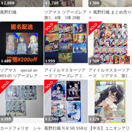
2,000
1,700
300
¥
¥
¥
風野灯織
ツアマス ツアーズレア
✧ 風野灯織 まとめ売り
第3、4弾、5弾 28枚セ
✧
ット
400
999
300
¥
¥
¥
ツアマス special art
アイドルマスターツア
アイドルマスターツア
#03-05 ツアーズレア
ーズ ツアーズレア 2弾
ーズ ツアマス 第1弾
TR 03 07
後半 全10種コンプリー
＆第3弾〜5弾 カード
トセット
31枚まとめ売り
399
1,300
320
¥
¥
¥
カードフォリオ シャ
風野灯織 N.R.SR.SSRセ
【中古】ユニオンアリ