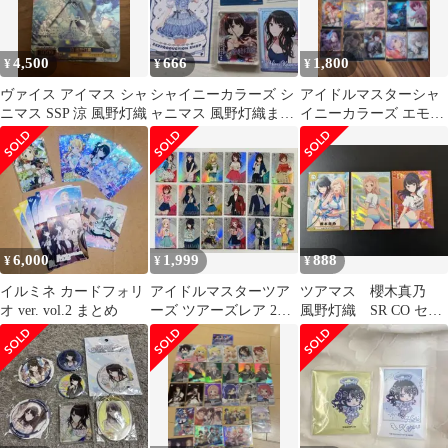
4,500
666
1,800
¥
¥
¥
ヴァイス アイマス シャ
シャイニーカラーズ シ
アイドルマスターシャ
ニマス SSP 涼 風野灯織
ャニマス 風野灯織まと
イニーカラーズ エモカ
め売り コロッタ エモカ
ブラックレアカードセ
ット
6,000
1,999
888
¥
¥
¥
イルミネ カードフォリ
アイドルマスターツア
ツアマス 櫻木真乃
オ ver. vol.2 まとめ
ーズ ツアーズレア 2弾
風野灯織 SR CO セッ
全１８種 コンプセッ
ト アイドルマスター
ト
Tours