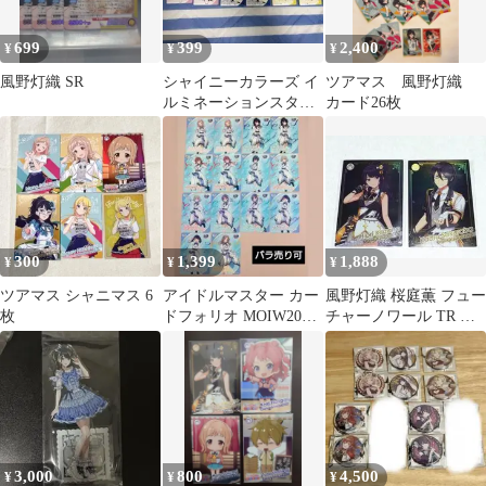
699
399
2,400
¥
¥
¥
風野灯織 SR
シャイニーカラーズ イ
ツアマス 風野灯織
ルミネーションスター
カード26枚
ズ 9枚セット
300
1,399
1,888
¥
¥
¥
ツアマス シャニマス 6
アイドルマスター カー
風野灯織 桜庭薫 フュー
枚
ドフォリオ MOIW2025
チャーノワール TR ツ
シャニマス R レア②
アーズレア ツアマス
3,000
800
4,500
¥
¥
¥