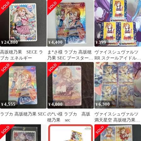
HR
穂乃果 OFR ミラクル
ィシャルカードゲーム
ライブ！ 他
24,800
4,400
399
¥
¥
¥
高坂穂乃果 SECE ラ
ま*さ様 ラブカ 高坂穂
ヴァイスシュヴァルツ
ブカ エネルギー
乃果 SEC ブースターパ
RR スクールアイドルフ
ック
ェスティバル 穂乃果 3
枚
4,555
4,000
6,300
¥
¥
¥
ラブカ 高坂穂乃果 SEC
の*い様 ラブカ 高坂
ヴァイスシュヴァルツ
穂乃果 sec
満天星空 高坂穂乃果
SP 4枚セット