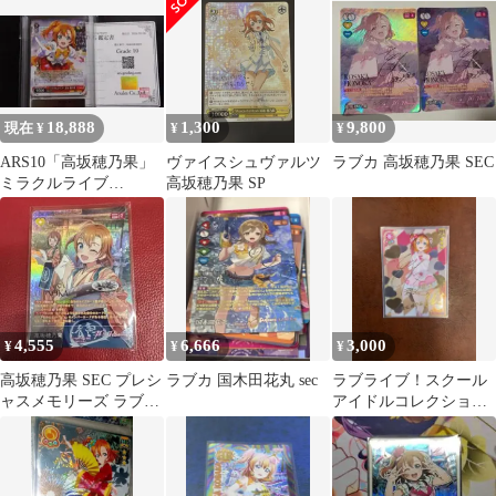
18,888
1,300
9,800
現在 ¥
¥
¥
ARS10「高坂穂乃果」
ヴァイスシュヴァルツ
ラブカ 高坂穂乃果 SEC
ミラクルライブ
高坂穂乃果 SP
Promotion ヴァイスシュ
ヴァルツ
4,555
6,666
3,000
¥
¥
¥
高坂穂乃果 SEC プレシ
ラブカ 国木田花丸 sec
ラブライブ！スクール
ャスメモリーズ ラブラ
アイドルコレクション
イブ ロイヤルホリデ
Vol.03 高坂穂乃果 SEC
イ レア
カード