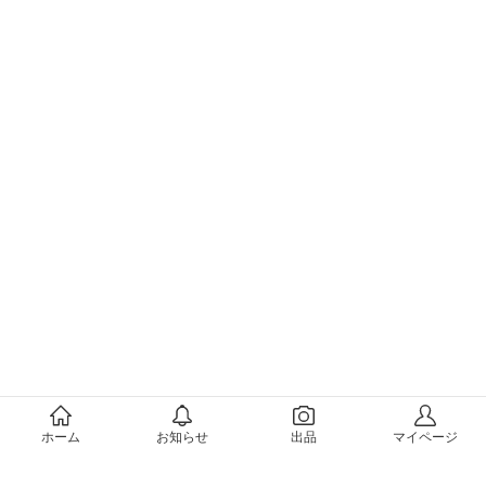
メルカリについて
ホーム
お知らせ
出品
マイページ
会社概要（運営会社）
採用情報