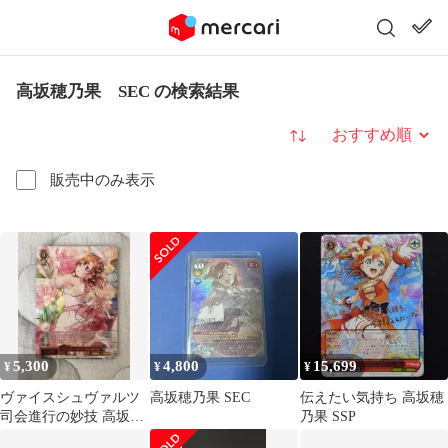
高坂穂乃果 SEC の検索結果
並び替え
販売中のみ表示
5,300
4,800
15,699
¥
¥
¥
ヴァイスシュヴァルツ
高坂穂乃果 SEC
伝えたい気持ち 高坂穂
司会進行の妙技 高坂穂
乃果 SSP
乃果 SP