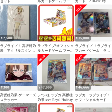
セット
ルカードゲーム ブース
カード 2016ver. 特待
ターパック Royal
生 高坂穂乃果
Holiday 10パック入BOX
5個セット まとめ売り
2,500
23,296
15,000
¥
¥
¥
ラブライブ！ 高坂穂乃
ラブライブ!オフィシャ
ラブライブ ！ラブライ
果 アクリルスタン
ルカードゲーム ブース
ブカードゲーム ラブ
ド SEGA キャンペー
ターパック Royal
カ 高坂穂乃果 sece
ン アクスタ
Holiday 10パック入BOX
PE+
4個セット まとめ売り
300
47,000
46,666
¥
¥
¥
高坂穂乃果 ゲーマーズ
シ*ン様 ラブカ 高坂穂
ラブカ ラブライブ！
ステッカー
乃果 sece Royal Holiday
オフィシャルカードゲ
ームRoyal Holiday高坂
穂乃果