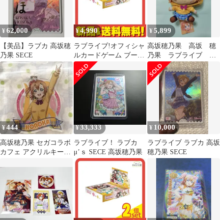
62,000
4,990
5,899
¥
¥
¥
【美品】ラブカ 高坂穂
ラブライブ!オフィシャ
高坂穂乃果 高坂 穂
乃果 SECE
ルカードゲーム ブース
乃果 ラブライブ セ
ターパック Royal
ガ ぬいぐるみ 限
Holiday 10パック入BOX
定 SEGA パーカー
444
33,333
10,000
¥
¥
¥
高坂穂乃果 セガコラボ
ラブライブ！ ラブカ
ラブライブ ラブカ 高坂
カフェ アクリルキーホ
μ’ｓ SECE 高坂穂乃果
穂乃果 SECE
ルダー