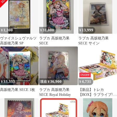
1,300
31,000
13,999
¥
¥
¥
ヴァイスシュヴァルツ
ラブカ 高坂穂乃果
ラブカ 高坂穂乃果
高坂穂乃果 SP
SECE
SECE サイン
5%OFF
33,333
36,900
4,731
¥
現在 ¥
¥
高坂穂乃果 SECE 1枚
ラブカ 高坂穂乃果
【新品】トレカ
SECE Royal Holiday
【BOX】ラブライブ!シ
リーズ オフィシャルカ
ードゲーム ブースター
パック Royal Holiday