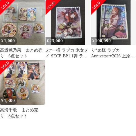
カストラップ 高坂穂乃
マイド
果
1,000
23,000
100,099
¥
¥
¥
高坂穂乃果 まとめ売
ぷ*ー様 ラブカ 米女メ
り*め様 ラブカ
り 6点セット
イ SECE BP1 1弾 ラブ
Anniversary2026 上原歩
ライブカードゲーム
夢 SECE 虹ヶ咲学園
1,300
¥
高海千歌 まとめ売
り 8点セット