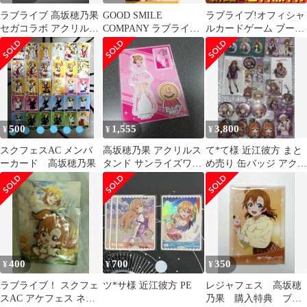
ラブライブ 高坂穂乃果
GOOD SMILE
ラブライブ!オフィシャ
セガコラボ アクリルス
COMPANY ラブライブ!
ルカードゲーム ブース
タンド
高坂穂乃果 PVC
ターパック Royal
Holiday 10パック入BOX
10個セット まとめ売り
500
1,555
3,800
¥
¥
¥
スクフェスAC メンバ
高坂穂乃果 アクリルス
て*て様 近江彼方 まと
ーカード 高坂穂乃果
タンド サンライズワー
め売り 缶バッジ アクリ
ルド
ルスタンド ラバースト
ラップ
400
700
350
¥
¥
¥
ラブライブ！ スクフェ
ツ*サ様 近江彼方 PE
レジャフェス 高坂穂
スAC アケフェス ネシ
乃果 購入特典 ブロ