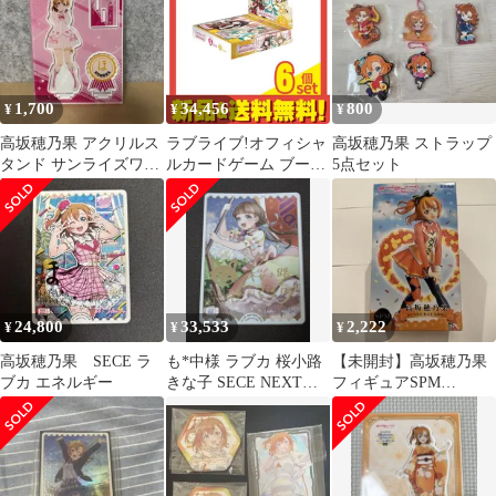
1,700
34,456
800
¥
¥
¥
高坂穂乃果 アクリルス
ラブライブ!オフィシャ
高坂穂乃果 ストラップ
タンド サンライズワー
ルカードゲーム ブース
5点セット
ルド
ターパック Royal
Holiday 10パック入BOX
6個セット まとめ売り
24,800
33,533
2,222
¥
¥
¥
高坂穂乃果 SECE ラ
も*中様 ラブカ 桜小路
【未開封】高坂穂乃果
ブカ エネルギー
きな子 SECE NEXT
フィギュアSPM
STEP ラブライブカー
SUNNY DAY SONG
ドゲ