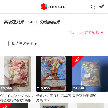
高坂穂乃果 SECE の検索結果
並び替え
販売中のみ表示
5,300
15,899
4,800
¥
¥
¥
ヴァイスシュヴァルツ
伝えたい気持ち 高坂穂
高坂穂乃果 SEC
司会進行の妙技 高坂穂
乃果 SSP
乃果 SP