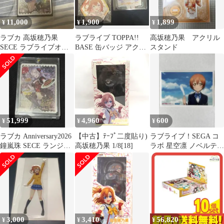
11,000
1,900
1,899
¥
¥
¥
ラブカ 高坂穂乃果
ラブライブ TOPPA!!
高坂穂乃果 アクリル
SECE ラブライブオフ
BASE 缶バッジ アクリ
スタンド
ィシャルカードゲーム
ルカード 高坂穂乃果セ
ット
51,999
4,960
600
¥
¥
¥
ラブカ Anniversary2026
【中古】ﾃｰﾌﾟ二度貼り)
ラブライブ！SEGA コ
鐘嵐珠 SECE ランジュ
高坂穂乃果 1/8[18]
ラボ 星空凛 ノベルティ
箔押しサイン
ブロマイド 非売品
3,000
3,410
56,820
¥
¥
¥