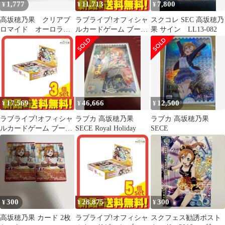
1,777
11,713
7,800
¥
¥
¥
高坂穂乃果 クリアブ
ラブライブ!オフィシャ
スクコレ SEC 高坂穂乃
ロマイド オーロラス
ルカードゲーム ブース
果 サイン LL13-082
テッカー 缶バッジ
ターパック Royal
フォトカード
Holiday 10パック入BOX
2個セット まとめ売り
17,569
46,666
12,500
¥
¥
¥
ラブライブ!オフィシャ
ラブカ 高坂穂乃果
ラブカ 高坂穂乃果
ルカードゲーム ブース
SECE Royal Holiday
SECE
ターパック Royal
Holiday 10パック入BOX
3個セット まとめ売り
300
28,875
300
¥
¥
¥
高坂穂乃果 カード 2枚
ラブライブ!オフィシャ
スクフェス勧誘ポスト