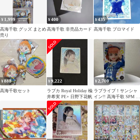
1,999
400
435
¥
¥
¥
高海千歌 グッズ まとめ
高海千歌 非売品カード
高海千歌 ブロマイド
売り
888
9,222
2,700
¥
¥
¥
高海千歌セット
ラブカ Royal Holiday 楡
ラブライブ！サンシャ
井希実 PE+ 日野下花帆
イン!! 高海千歌 SPM フ
ィギュア