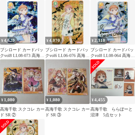
PR
とり
徒町小鈴 PE+ ラブライ
ブカード
4,620
4,070
2,310
¥
¥
¥
ブシロード カードパッ
ブシロード カードパッ
ブシロード カードパッ
クvol8 LL08-073 高海千
クvol6 LL06-076 高海千
クvol8 LL08-064 高海千
歌 SEC
歌 SEC
歌 SP
1,080
1,080
4,455
¥
¥
¥
高海千歌 スクコレ カー
高海千歌 スクコレ カー
高海千歌 ららぽーと
ド SR ②
ド SR ③
沼津 5点セット