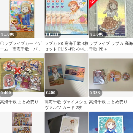
1,000
1,111
1,600
¥
¥
¥
〇ラブライブカードゲ
ラブカ PR 高海千歌 4枚
ラブライブ ラブカ 高海
ーム 高海千歌 パラ
セット PL!S -PR -044-
千歌 PE＋
レル PL!S-pb1-001-P+
PR
400
400
333
¥
¥
¥
高海千歌 まとめ売り
高海千歌 ヴァイスシュ
高海千歌 まとめ売り
ヴァルツ カード 2枚セ
ット