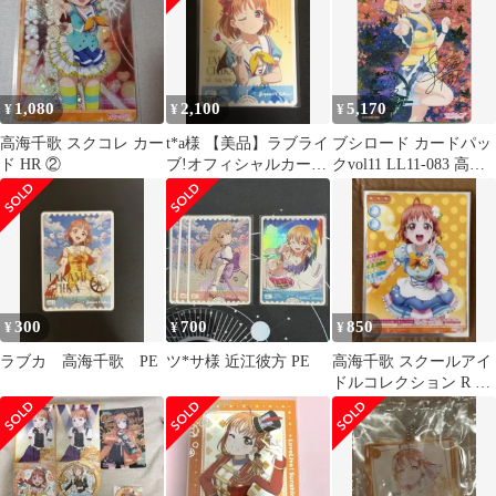
1,080
2,100
5,170
¥
¥
¥
高海千歌 スクコレ カー
t*a様 【美品】ラブライ
ブシロード カードパッ
ド HR ②
ブ!オフィシャルカード
クvol11 LL11-083 高海
ゲーム 高海千歌PR+ 1
千歌 SEC
枚
300
700
850
¥
¥
¥
ラブカ 高海千歌 PE
ツ*サ様 近江彼方 PE
高海千歌 スクールアイ
ドルコレクション R ト
レカ