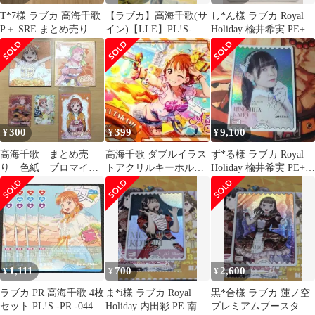
T*7様 ラブカ 高海千歌
【ラブカ】高海千歌(サ
し*ん様 ラブカ Royal
P＋ SRE まとめ売り
イン)【LLE】PL!S-
Holiday 楡井希実 PE+
Aqours CYaRon!
pb1-064-LLE
日野下花帆
300
399
9,100
¥
¥
¥
高海千歌 まとめ売
高海千歌 ダブルイラス
ず*る様 ラブカ Royal
り 色紙 ブロマイ
トアクリルキーホルダ
Holiday 楡井希実 PE+
ド カード
ー
日野下花帆
1,111
700
2,600
¥
¥
¥
ラブカ PR 高海千歌 4枚
ま*i様 ラブカ Royal
黒*合様 ラブカ 蓮ノ空
セット PL!S -PR -044-
Holiday 内田彩 PE 南こ
プレミアムブースター