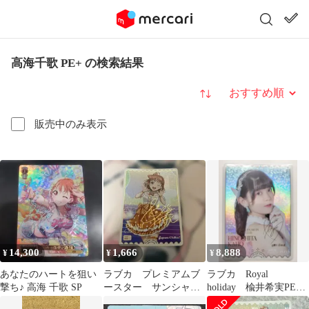
高海千歌 PE+ の検索結果
並び替え
販売中のみ表示
14,300
1,666
8,888
¥
¥
¥
あなたのハートを狙い
ラブカ プレミアムブ
ラブカ Royal
撃ち♪ 高海 千歌 SP
ースター サンシャイ
holiday 楡井希実PE+
ン 高海千歌 PE+
日野下花帆