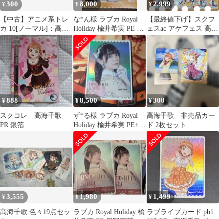
300
8,000
2,999
¥
¥
¥
【中古】アニメ系トレ
な*ん様 ラブカ Royal
【最終値下げ】スクフ
カ 10[ノーマル]：高海
Holiday 楡井希実 PE 日
ェスac アケフェス 高海
千歌
野下花帆
千歌 HR 全衣装セット
888
8,500
300
¥
¥
¥
スクコレ 高海千歌
ず*る様 ラブカ Royal
高海千歌 非売品カー
PR 銀箔
Holiday 楡井希実 PE+
ド 2枚セット
日野下花帆
3,555
1,980
1,499
¥
¥
¥
高海千歌 色々19点セッ
ラブカ Royal Holiday 楡
ラブライブカード pb1