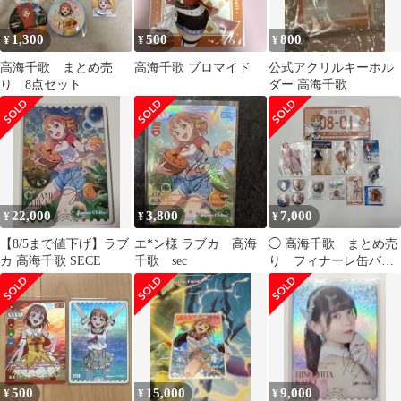
1,300
500
800
¥
¥
¥
高海千歌 まとめ売
高海千歌 ブロマイド
公式アクリルキーホル
り 8点セット
ダー 高海千歌
22,000
3,800
7,000
¥
¥
¥
【8/5まで値下げ】ラブ
エ*ン様 ラブカ 高海
◯ 高海千歌 まとめ売
カ 高海千歌 SECE
千歌 sec
り フィナーレ缶バッ
ジあり
500
15,000
9,000
¥
¥
¥