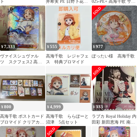
ト
井希実 PE 日野下花帆 2
025-PE+ 高海千歌 サイ
枚セット
ン 箔押し ラブカ
7,333
555
977
¥
¥
¥
ヴァイスシュヴァル
高海千歌 レジャフェ
ぽったい様 高海千歌
ツ スクフェス2 高海
ス 特典ブロマイド
千歌 SP
800
4,999
333
¥
¥
¥
高海千歌 ポストカード
高海千歌 ららぽーと
ラブカ Royal Holiday 内
ブロマイド クリアカー
沼津 5点セット
田彩 新田恵海 PE 南こ
ド 計18枚
とり 高坂穂乃果