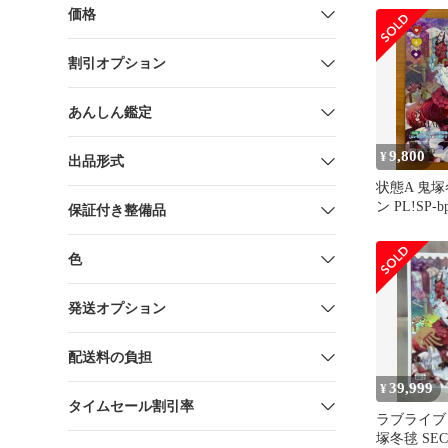
価格
割引オプション
あんしん鑑定
9,800
¥
出品形式
状態A 鬼塚
ン PL!SP-b
保証付き整備品
ブライブカ
色
発送オプション
配送料の負担
39,999
¥
タイムセール割引率
ラブライブ
塚冬毬 SEC