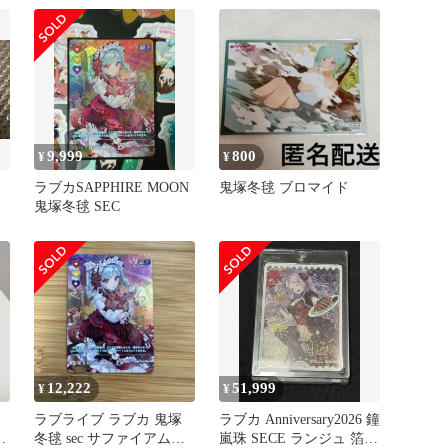
9,999
800
¥
¥
ラブカSAPPHIRE MOON
鬼塚冬毬 ブロマイド
鬼塚冬毬 SEC
12,222
51,999
¥
¥
ラブライブ ラブカ 鬼塚
ラブカ Anniversary2026 鐘
フ
冬毬 sec サファイアムー
嵐珠 SECE ランジュ 箔押