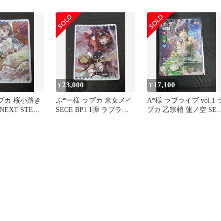
毬 SECE
ェス2 ヴァイス
23,000
17,100
¥
¥
ブカ 桜小路き
ぷ*ー様 ラブカ 米女メイ
A*様 ラブライブ vol.1 
NEXT STEP
SECE BP1 1弾 ラブライ
ブカ 乙宗梢 蓮ノ空 SEC
カードゲ
ブカードゲーム
箔押しサイン