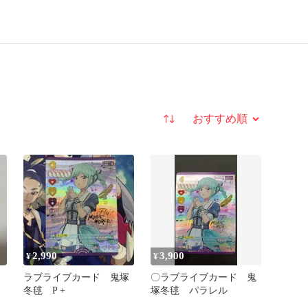
並び替え
2,990
3,900
¥
¥
ラブライブカード 鬼塚
〇ラブライブカード 鬼
冬毬 P +
塚冬毬 パラレル