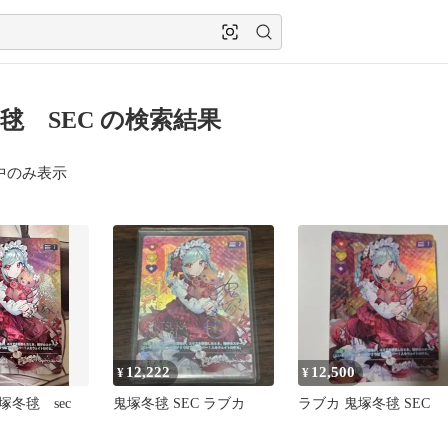
毬 SEC の検索結果
中のみ表示
12,222
12,500
¥
¥
冬毬 sec
鬼塚冬毬 SEC ラブカ
ラブカ 鬼塚冬毬 SEC