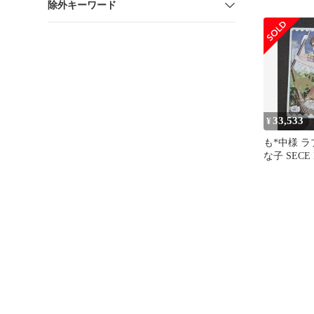
除外キーワード
33,533
¥
も*中様 ラ
な子 SECE 
ラブライブ