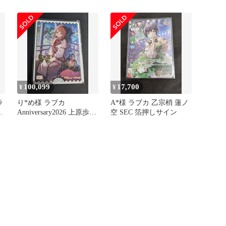
ン
しサイン
100,099
17,700
¥
¥
ラ
り*め様 ラブカ
A*様 ラブカ 乙宗梢 蓮ノ
Anniversary2026 上原歩夢
空 SEC 箔押しサイン
SECE 虹ヶ咲学園