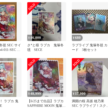
46,000
680
¥
¥
冬毬 SEC サイ
さ*と様 ラブカ 鬼塚冬
ラブライブ 鬼塚冬毬 カ
p4-011-SEC ラ
毬 SECE
ード 3枚セット
ード ラブカ
48,999
17,000
¥
¥
！ ラブカ 鬼
【6/25まで出品】ラブカ
満開の桜 高坂 穂乃果
E
SAPPHIRE MOON 鬼塚冬
SEC ラブライブ！スク