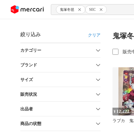
ンツにスキップ
鬼塚冬毬
SEC
絞り込み
鬼塚冬
クリア
カテゴリー
販売
ブランド
サイズ
販売状況
出品者
12,222
¥
ラブカ 鬼塚
商品の状態