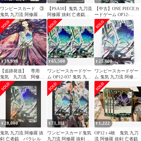
ワンピースカード ③
【PSA10】鬼気 九刀流
【中古】ONE PIECEカ
鬼気 九刀流 阿修羅 抜
阿修羅 抜剣 亡者戯
ードゲーム OP12-
剣 亡者戯 パラレル
(R★){緑}〈OP12-037〉
037[R]：(パラレル)鬼気
[[OP-12]ブースターパ
九刀流 阿修羅 抜剣 亡
ック 師弟の絆] パラレ
者戯
ル
19,999
65,500
25,000
¥
¥
¥
【追跡発送】 専用
ワンピースカードゲー
ワンピースカードゲー
鬼気 九刀流 阿修
ム OP12-037 鬼気 九刀
ム 鬼気 九刀流 阿修羅
羅 抜剣 亡者戯 パ
流 阿修羅 抜剣 亡者戯
抜剣 亡者戯 OP12-037
ラレル
Rパラレル 2枚
R パラレル ※中古
28,000
71,111
1,222
¥
¥
¥
鬼気 九刀流 阿修羅 抜
ワンピースカード鬼気
OP12 r 4枚 鬼気 九刀
剣 亡者戯 パラレル
九刀流 阿修羅 抜剣 亡
流 阿修羅 抜剣 亡者戯