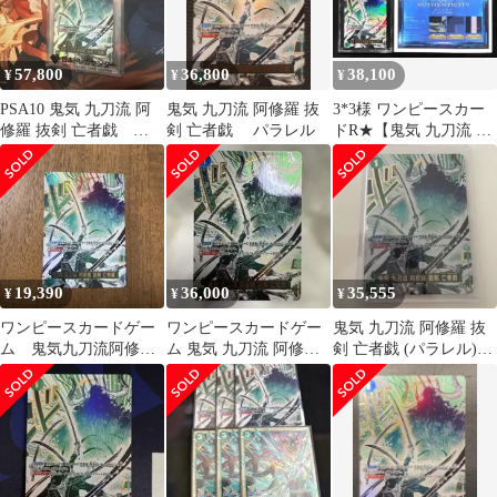
57,800
36,800
38,100
¥
¥
¥
PSA10 鬼気 九刀流 阿
鬼気 九刀流 阿修羅 抜
3*3様 ワンピースカー
修羅 抜剣 亡者戯
剣 亡者戯 パラレル
ドR★【鬼気 九刀流 阿
OP12-037 パラワンピー
修羅 抜剣 亡者戯】
ス
VSS10
19,390
36,000
35,555
¥
¥
¥
ワンピースカードゲー
ワンピースカードゲー
鬼気 九刀流 阿修羅 抜
ム 鬼気九刀流阿修羅
ム 鬼気 九刀流 阿修羅
剣 亡者戯 (パラレル)
抜剣亡者戯 パラレル
抜剣 亡者戯
OP12-037