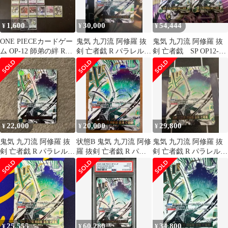
1,600
30,000
54,444
¥
¥
¥
ONE PIECEカードゲー
鬼気 九刀流 阿修羅 抜
鬼気 九刀流 阿修羅 抜
ム OP-12 師弟の絆 R全
剣 亡者戯 R パラレル
剣 亡者戯 SP OP12-
26種コンプ セット
OP12
037 2枚 パラレル
22,000
20,000
29,800
¥
¥
¥
鬼気 九刀流 阿修羅 抜
状態B 鬼気 九刀流 阿修
鬼気 九刀流 阿修羅 抜
剣 亡者戯 R パラレル
羅 抜剣 亡者戯 R パラ
剣 亡者戯 R パラレル
OP12-037
レル OP12-037 ワンピ
OP12-037
ースカード
25,555
60,280
34,800
¥
¥
¥