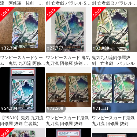
流 阿修羅 抜剣 亡
剣 亡者戯 パラレル SP
剣 亡者戯 R パラレル
者戯
ローダー
OP12-037
32,300
27,777
33,000
¥
¥
¥
ワンピースカードゲー
ワンピースカード 鬼気
鬼気九刀流阿修羅抜
ム 鬼気 九刀流 阿修羅
九刀流 阿修羅 抜剣 亡
剣 亡者戯 パラレル
抜剣 亡者戯 OP12-037
者戯【パラレル】
54,384
72,500
71,111
¥
¥
¥
【PSA10】鬼気 九刀流
ワンピースカード鬼気
ワンピースカード鬼気
阿修羅 抜剣 亡者戯(パ
九刀流 阿修羅 抜剣 亡
九刀流 阿修羅 抜剣 亡
ラレル) P-R OP12-037 1
者戯 パラレル 2枚セ
者戯 パラレル 2枚セ
枚
ット
ット