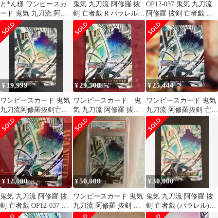
と*ん様 ワンピースカ
鬼気 九刀流 阿修羅 抜
OP12-037 鬼気 九刀流
ード 鬼気 九刀流 阿修
剣 亡者戯 R パラレル
阿修羅 抜剣 亡者戯 パ
羅 抜剣 亡者戯 R パラ
OP12-037 師弟の絆
ラレル ゾロ ワンピ
レル
ース
19,999
29,500
25,444
¥
¥
¥
ワンピースカード 鬼気
ワンピースカード 鬼
ワンピースカード 鬼気
九刀流阿修羅抜剣亡者
気 九刀流 阿修羅 抜剣
九刀流 阿修羅抜剣 亡者
戯 R パラレル 037
亡者戯 R 箔押しパラレ
戯
ル
12,000
50,000
30,000
¥
¥
¥
鬼気 九刀流 阿修羅 抜
ワンピースカード 鬼気
鬼気 九刀流 阿修羅 抜
剣 亡者戯 OP12-037 R
九刀流 阿修羅 抜剣 亡
剣 亡者戯 (パラレル)
パラレル ゾロ ワンピ
者戯 PSA10
OP12-037