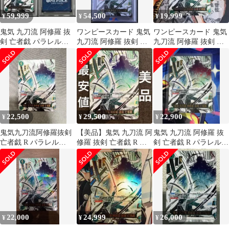
59,999
54,500
19,999
¥
¥
¥
鬼気 九刀流 阿修羅 抜
ワンピースカード 鬼気
ワンピースカード 鬼気
剣 亡者戯 パラレル
九刀流 阿修羅 抜剣 亡
九刀流 阿修羅 抜剣 亡
OP12-037 PSA10
者戯 PSA10
者戯 R 箔押し パラレル
22,500
29,500
22,900
¥
¥
¥
鬼気九刀流阿修羅抜剣
【美品】鬼気 九刀流 阿
鬼気 九刀流 阿修羅 抜
亡者戯 R パラレル
修羅 抜剣 亡者戯 R パ
剣 亡者戯 R パラレル
OP12-037 ワンピースカ
ラレル OP12-037
OP12-037
ード
22,000
24,999
26,000
¥
¥
¥