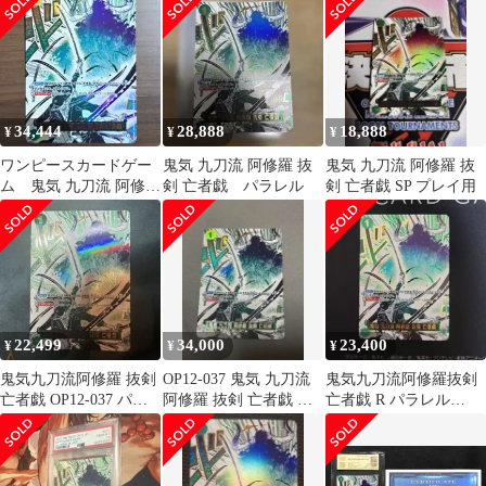
34,444
28,888
18,888
¥
¥
¥
ワンピースカードゲー
鬼気 九刀流 阿修羅 抜
鬼気 九刀流 阿修羅 抜
ム 鬼気 九刀流 阿修羅
剣 亡者戯 パラレル
剣 亡者戯 SP プレイ用
抜剣 亡者戯 R パラ
レルレア
22,499
34,000
23,400
¥
¥
¥
鬼気九刀流阿修羅 抜剣
OP12-037 鬼気 九刀流
鬼気九刀流阿修羅抜剣
亡者戯 OP12-037 パラ
阿修羅 抜剣 亡者戯 パ
亡者戯 R パラレル
レル 素体 ワンピース95
ラレル ゾロ ワンピ
OP12-037
ース