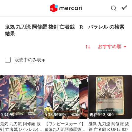
鬼気 九刀流 阿修羅 抜剣 亡者戯 R パラレル の検索
結果
並び替え
販売中のみ表示
34,999
38,500
12,300
¥
¥
現在 ¥
鬼気 九刀流 阿修羅 抜
【ワンピースカード】
鬼気 九刀流 阿修羅 抜
剣 亡者戯 (パラレル)
鬼気九刀流阿修羅抜剣
剣 亡者戯 R OP12-037