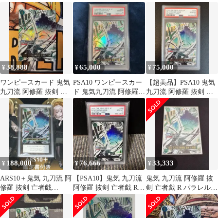
OP12-037
亡者戯 (パラレル)
OP12-037
38,888
65,000
75,000
¥
¥
¥
ワンピースカード 鬼気
PSA10 ワンピースカー
【超美品】PSA10 鬼気
九刀流 阿修羅 抜剣 亡
ド 鬼気九刀流 阿修羅
九刀流 阿修羅 抜剣 亡
者戯 R パラレル
抜剣 亡者戯 パラレル
者戯 Rパラレル
188,000
76,666
33,333
¥
¥
¥
ARS10＋鬼気 九刀流 阿
【PSA10】鬼気 九刀流
鬼気 九刀流 阿修羅 抜
修羅 抜剣 亡者戯
阿修羅 抜剣 亡者戯 R
剣 亡者戯 R パラレル
PSA10
パラレル OP12-037
OP12-037