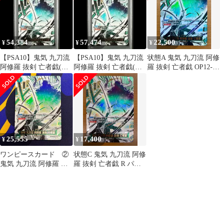
54,384
57,474
22,500
¥
¥
¥
【PSA10】鬼気 九刀流
【PSA10】鬼気 九刀流
状態A 鬼気 九刀流 阿修
阿修羅 抜剣 亡者戯(パ
阿修羅 抜剣 亡者戯(パ
羅 抜剣 亡者戯 OP12-
ラレル) P-R OP12-037 1
ラレル) P-R OP12-037 1
037 R パラレル ロロノ
枚
枚
ア・ゾロ ★ ONE
PIECE ワンピースカー
ドゲーム
25,555
17,400
¥
¥
ワンピースカード ②
状態C 鬼気 九刀流 阿修
鬼気 九刀流 阿修羅 抜
羅 抜剣 亡者戯 R パラ
剣 亡者戯 パラレル
レル OP12-037 ワンピ
ースカード