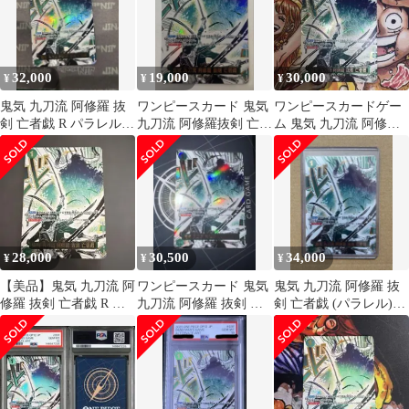
32,000
19,000
30,000
¥
¥
¥
鬼気 九刀流 阿修羅 抜
ワンピースカード 鬼気
ワンピースカードゲー
剣 亡者戯 R パラレル
九刀流 阿修羅抜剣 亡者
ム 鬼気 九刀流 阿修羅
OP12-037
戯
抜剣 亡者戯 パラレル
28,000
30,500
34,000
¥
¥
¥
【美品】鬼気 九刀流 阿
ワンピースカード 鬼気
鬼気 九刀流 阿修羅 抜
修羅 抜剣 亡者戯 R 箔
九刀流 阿修羅 抜剣 亡
剣 亡者戯 (パラレル)
押しパラレル
者戯 R 箔押し パラレル
OP12-037