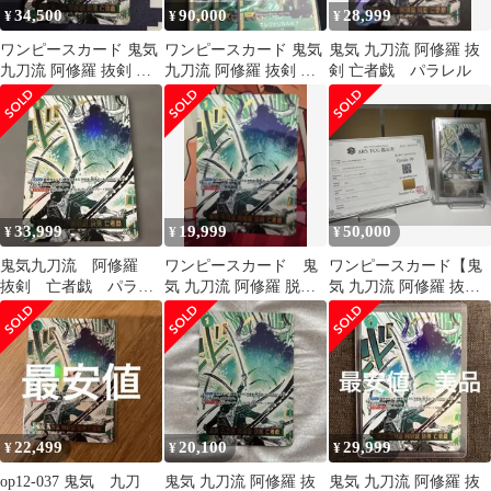
34,500
90,000
28,999
¥
¥
¥
ワンピースカード 鬼気
ワンピースカード 鬼気
鬼気 九刀流 阿修羅 抜
九刀流 阿修羅 抜剣 亡
九刀流 阿修羅 抜剣 亡
剣 亡者戯 パラレル
者戯 パラレル ④
者戯 R 箔押し パラレル
33,999
19,999
50,000
¥
¥
¥
鬼気九刀流 阿修羅
ワンピースカード 鬼
ワンピースカード【鬼
抜剣 亡者戯 パラレ
気 九刀流 阿修羅 脱剣
気 九刀流 阿修羅 抜剣
ル
亡者戯 パラレル
亡者戯 ★Rパラ ARS鑑
定10】
22,499
20,100
29,999
¥
¥
¥
op12-037 鬼気 九刀
鬼気 九刀流 阿修羅 抜
鬼気 九刀流 阿修羅 抜