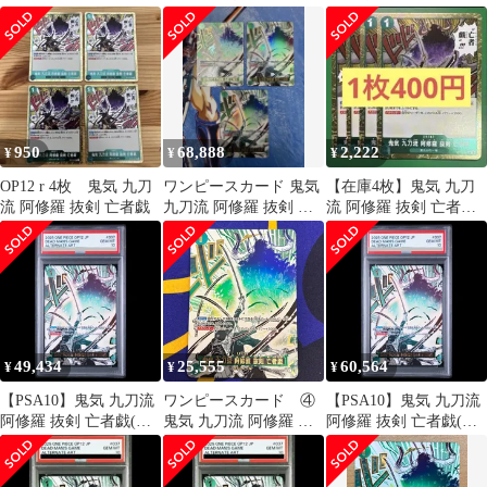
者戯 パラレル 2枚セ
ット
950
68,888
2,222
¥
¥
¥
OP12 r 4枚 鬼気 九刀
ワンピースカード 鬼気
【在庫4枚】鬼気 九刀
流 阿修羅 抜剣 亡者戯
九刀流 阿修羅 抜剣 亡
流 阿修羅 抜剣 亡者戯
者戯 パラレル3枚セッ
（R） OP12-037（7
ト
49,434
25,555
60,564
¥
¥
¥
【PSA10】鬼気 九刀流
ワンピースカード ④
【PSA10】鬼気 九刀流
阿修羅 抜剣 亡者戯(パ
鬼気 九刀流 阿修羅 抜
阿修羅 抜剣 亡者戯(パ
ラレル) P-R OP12-037 1
剣 亡者戯 パラレル
ラレル) P-R OP12-037 1
枚
枚