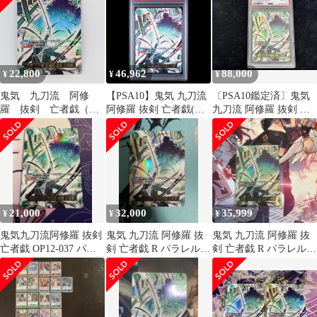
22,800
46,962
88,000
¥
¥
¥
鬼気 九刀流 阿修
【PSA10】鬼気 九刀流
〔PSA10鑑定済〕鬼気
羅 抜剣 亡者戯（R/
阿修羅 抜剣 亡者戯(パ
九刀流 阿修羅 抜剣 亡
パラレル）
ラレル) P-R OP12-037 1
者戯(パラレル/漫画絵)
枚
【R/P】{OP12-037}
21,000
32,000
35,999
¥
¥
¥
鬼気九刀流阿修羅 抜剣
鬼気 九刀流 阿修羅 抜
鬼気 九刀流 阿修羅 抜
亡者戯 OP12-037 パラ
剣 亡者戯 R パラレル
剣 亡者戯 R パラレル
レル 素体 ワンピース95
OP12
OP12-037