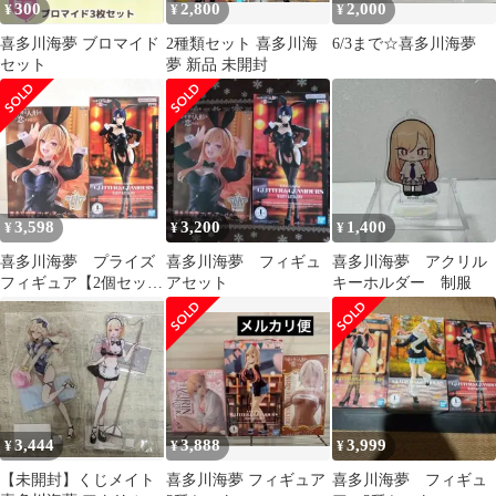
300
2,800
2,000
¥
¥
¥
喜多川海夢 ブロマイド
2種類セット 喜多川海
6/3まで☆喜多川海夢
セット
夢 新品 未開封
3,598
3,200
1,400
¥
¥
¥
喜多川海夢 プライズ
喜多川海夢 フィギュ
喜多川海夢 アクリル
フィギュア【2個セッ
アセット
キーホルダー 制服
ト】
3,444
3,888
3,999
¥
¥
¥
【未開封】くじメイト
喜多川海夢 フィギュア
喜多川海夢 フィギュ