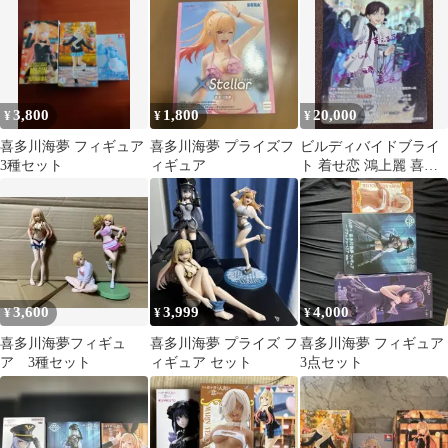
3,800
1,800
20,000
¥
¥
¥
喜多川海夢 フィギュア
喜多川海夢 プライズフ
ビルディバイドブライ
3種セット
ィギュア
ト 着せ恋 鴻上麗 喜多
川海夢 SCサイン1枚
3,600
3,999
4,000
¥
¥
¥
喜多川海夢フィギュ
喜多川海夢 プライズ フ
喜多川海夢 フィギュア
ア 3種セット
ィギュア セット
3点セット