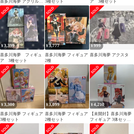
喜多川海夢 アクリルス
3種セット
ア 3種セット
タンド 缶バッジ
3,399
3,777
999
¥
¥
¥
喜多川海夢 フィギュ
喜多川海夢 フィギュア
喜多川海夢 アクスタ
ア 3種セット
2種
3,300
3,099
4,200
¥
¥
¥
喜多川海夢 フィギュア
喜多川海夢 フィギュア
【未開封】喜多川海夢
3種セット
2種セット
フィギュア 3体セット
まとめ売り その着せ替
え人形は恋をする 着せ