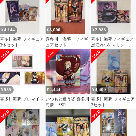
恋 バンプレスト フリュ
ー ESPRESTO ぬーどる
ストッパーフィギュア
チャイナメイド リズ 制
服 C-5-2
4,144
3,000
2,988
¥
¥
¥
喜多川海夢 フィギュア
喜多川 海夢 フィギ
喜多川海夢フィギュア
3体セット
ュアセット
黒江ver. & マリン・キ
タガワセット
555
4,444
4,400
¥
¥
¥
喜多川海夢 ブロマイド
いつもと違う姿 喜多川
喜多川海夢 フィギュア
海夢 SSR
3セット