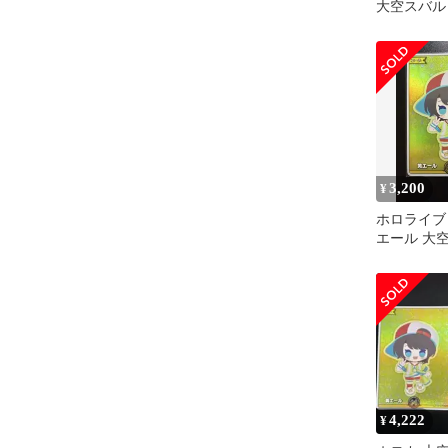
大空スバル
黄エール
3,200
¥
ホロライブ
エール 大
4,222
¥