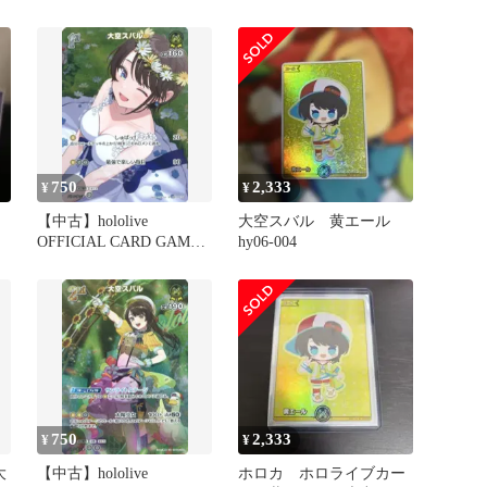
ト
る SY
hY06-004 ホロライブカー
ドゲーム ホロカ
750
2,333
¥
¥
【中古】hololive
大空スバル 黄エール
OFFICIAL CARD GAME
hy06-004
hBP04-071[SR]：大空ス
バル
750
2,333
¥
¥
大
【中古】hololive
ホロカ ホロライブカー