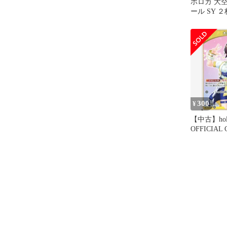
ホロカ 大
ール SY 
300
¥
【中古】holo
OFFICIAL
hBP04-0
ル