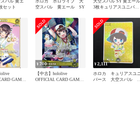
空スバル 黄エ
ホロカ ホロライブ 大
大空スバル SY 黄エー
２枚セット
空スバル 黄エール SY
3枚キュリアスユニバー
ス ホロライブ ホロカ
700
2,111
¥
¥
live
【中古】hololive
ホロカ キュリアスユ
 CARD GAME
OFFICIAL CARD GAME
バース 大空スバル 
70[U]：大空スバ
hBP04-006[OSR]：大空ス
エール SY
バル