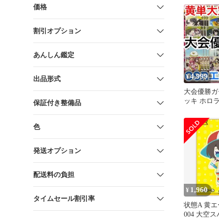
価格
割引オプション
あんしん鑑定
4,999
¥
出品形式
大会優勝ガ
ッキ ホロ
保証付き整備品
ーム ホロカ
バル
色
発送オプション
配送料の負担
1,960
¥
タイムセール割引率
状態A 黄エー
004 大空