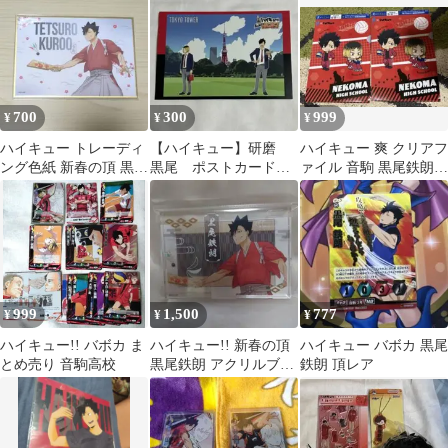
700
300
999
¥
¥
¥
ハイキュー トレーディ
【ハイキュー】研磨
ハイキュー 爽 クリアフ
ング色紙 新春の頂 黒尾
黒尾 ポストカード
ァイル 音駒 黒尾鉄朗
鉄朗 黒尾 色紙
全国の頂で！
孤爪研磨 2枚セット
999
1,500
777
¥
¥
¥
ハイキュー!! バボカ ま
ハイキュー!! 新春の頂
ハイキュー バボカ 黒尾
とめ売り 音駒高校
黒尾鉄朗 アクリルブロ
鉄朗 頂レア
ック