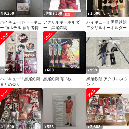
9,250
300
1,500
¥
現在 ¥
¥
ハイキュー!!×トーキュ
アクリルキーホルダ
ハイキュー!! 黒尾鉄朗
ー 頂ホテル 宿泊者特典
ー 黒尾鉄朗
アクリルキーホルダー
セット 箔押カードセッ
ト
999
600
999
¥
¥
¥
ハイキュー!! 黒尾鉄朗
黒尾鉄朗 頂 3枚
黒尾鉄朗 アクリルスタ
まとめ売り
ンド
1,500
555
2,888
¥
¥
¥