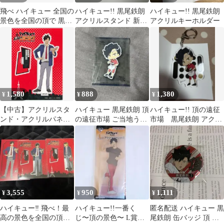
飛べ ハイキュー 全国の
ハイキュー!! 黒尾鉄朗
ハイキュー!! 黒尾鉄朗
景色を全国の頂で 黒尾
アクリルスタンド 新春
アクリルキーホルダー
鉄朗 アクリルスタンド
の頂
1,580
888
1,380
¥
¥
¥
【中古】アクリルスタ
ハイキュー 黒尾鉄朗 頂
ハイキュー!! 頂の遠征
ンド・アクリルパネル
の遠征市場 ご当地うま
市場 黒尾鉄朗 アクリ
黒尾鉄朗 アクリルスタ
いもん決戦
ルキーホルダー
ンド 「ハイキュー!! 飛
べ!最高の景色を全国の
頂で!」
3,555
950
1,111
¥
¥
¥
ハイキュー‼︎ 飛べ！最
ハイキュー!!一番く
匿名配送 ハイキュー 黒
高の景色を全国の頂
じ〜頂の景色〜 L賞ア
尾鉄朗 缶バッジ 頂 合