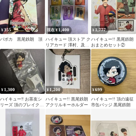
355
1,400
1,777
¥
現在 ¥
¥
バボカ 黒尾鉄朗 頂
ハイキュー 頂ストア ク
ハイキュー!! 黒尾鉄朗
リアカード 澤村、及
おまとめセット②
川、牛若、黒尾、木
兎、二口、大将
1,300
1,200
699
¥
¥
¥
ハイキュー‼︎ お茶友シ
ハイキュー!! 黒尾鉄朗
ハイキュー!! 頂の遠征
リーズ 頂のブレイクタ
アクリルキーホルダー
市缶バッジ 黒尾鉄朗
イム 音駒 黒尾鉄朗