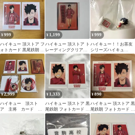
999
1,199
999
¥
¥
¥
ハイキュー 頂ストア フ
ハイキュー 頂ストア ト
ハイキュー！！お茶友
ォトカード 黒尾鉄朗 2
レーディングクリアカ
シリーズハイキュ
枚セット
ード 黒尾鉄朗
ー！！頂のブレイクタ
イム 黒尾鉄朗
2,999
1,333
890
¥
¥
¥
ハイキュー 頂スト
ハイキュー 頂ストア 黒
ハイキュー 頂ストア 黒
ア 主将 カード 缶
尾鉄朗 フォトカード 2
尾鉄朗 フォトカード 2
バッジ アクキー 黒尾
枚セット
枚セット
鉄朗