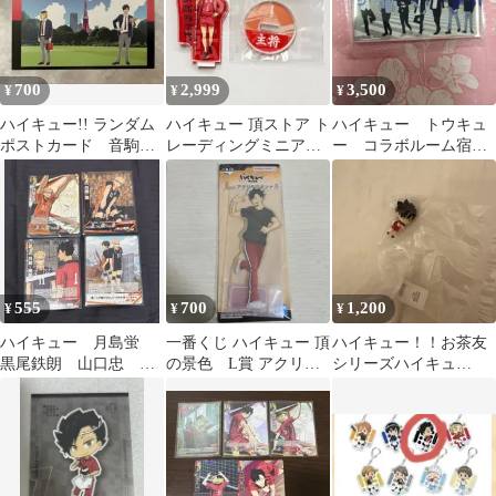
700
2,999
3,500
¥
¥
¥
ハイキュー!! ランダム
ハイキュー 頂ストア ト
ハイキュー トウキュ
ポストカード 音駒
レーディングミニアク
ー コラボルーム宿泊
研磨 黒尾 限定 テ
リルスタンド 黒尾
特典 ミニアクリルブ
レビ塔
ロック
555
700
1,200
¥
¥
¥
ハイキュー 月島蛍
一番くじ ハイキュー 頂
ハイキュー！！お茶友
黒尾鉄朗 山口忠 バ
の景色 L賞 アクリル
シリーズハイキュ
ボカ 頂 N
スタンド 黒尾
ー！！頂のブレイクタ
イム黒尾鉄朗