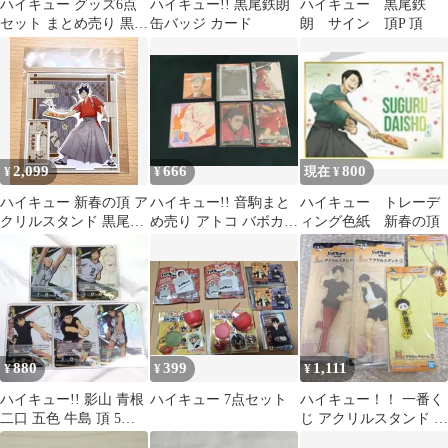
ハイキュー グッズ6点
ハイキュー!! 黒尾鉄朗
ハイキュー 黒尾鉄
セット まとめ売り 黒尾
缶バッジ カード
朗 サイン 頂P 頂
木兎 佐久早 二口
2,099
666
800
¥
¥
現在 ¥
ハイキュー 新春の頂 ア
ハイキュー!! 音駒まと
ハイキュー トレーデ
クリルスタンド 黒尾鉄
め売り アトコ バボカ
ィング色紙 新春の頂
朗
クリカ 黒尾 リエーフ他
880
399
1,111
¥
¥
¥
ハイキュー!! 影山 青根
ハイキュー 7点セット
ハイキュー！！ 一番く
二口 五色 牛島 頂 5枚
じ アクリルスタンド ア
セット バボカ
クリルチャーム