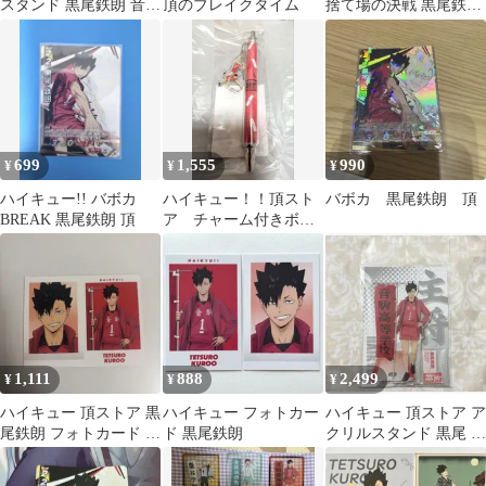
スタンド 黒尾鉄朗 音駒
頂のブレイクタイム
捨て場の決戦 黒尾鉄朗
高校 頂ストア
頂 5枚セット
699
1,555
990
¥
¥
¥
ハイキュー!! バボカ
ハイキュー！！頂スト
バボカ 黒尾鉄朗 頂
BREAK 黒尾鉄朗 頂
ア チャーム付きボー
ルペン 音駒高校 黒
尾鉄朗 孤爪研磨
1,111
888
2,499
¥
¥
¥
ハイキュー 頂ストア 黒
ハイキュー フォトカー
ハイキュー 頂ストア ア
尾鉄朗 フォトカード 主
ド 黒尾鉄朗
クリルスタンド 黒尾 主
将 2枚セット
将 音駒