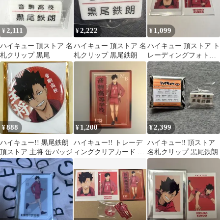
2,111
2,222
1,099
¥
¥
¥
ハイキュー 頂ストア 名
ハイキュー 頂ストア 名
ハイキュー 頂ストア ト
札クリップ 黒尾
札クリップ 黒尾鉄朗
レーディングフォトカ
ード 黒尾 鉄朗
888
1,200
2,399
¥
¥
¥
ハイキュー!! 黒尾鉄朗
ハイキュー!! トレーデ
ハイキュー‼︎ 頂ストア
頂ストア 主将 缶バッジ
ィングクリアカード 主
名札クリップ 黒尾鉄朗
将 頂ストア 黒尾鉄朗