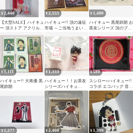
2,440
2,555
1,400
¥
¥
¥
【大型SALE】ハイキュ
ハイキュー!! 頂の遠征
ハイキュー 黒尾鉄朗 お
ー 頂ストア アクリルス
市場 ～ご当地うまいも
茶友シリーズ 頂のブレ
タンド 音駒高校 黒尾鉄
ん決戦～黒尾鉄朗 3点
イクタイム るかっぷス
朗
セット
テッカー
1,111
1,333
589
¥
¥
¥
ハイキュー!! 大将優 黒
ハイキュー！！お茶友
スシロー×ハイキュー!!
尾鉄朗
シリーズハイキュ
コラボ エコバッグ 音駒
ー！！頂のブレイクタ
高校
イム黒尾鉄朗
1,277
2,400
1,399
¥
¥
¥