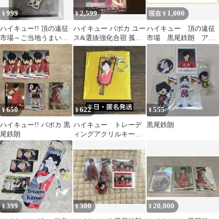
999
2,599
1,000
¥
¥
現在 ¥
ハイキュー!! 頂の遠征
ハイキュー バボカ ユー
ハイキュー 頂の遠征
市場～ご当地うまいも
ス&選抜強化合宿 孤爪
市場 黒尾鉄朗 アク
ん決戦～ クリアカー
研磨 SA 頂 黒尾鉄朗
リルキーホルダー
ド 黒尾鉄朗
650
622
555
¥
¥
¥
ハイキュー!! バボカ 黒
ハイキュー トレーデ
黒尾鉄朗
尾鉄朗
ィングアクリルキーホ
ルダー 新春の頂 黒
尾鉄朗
399
300
20,000
¥
¥
¥