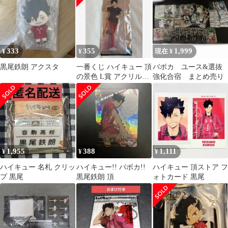
333
355
1,999
¥
¥
現在 ¥
黒尾鉄朗 アクスタ
一番くじ ハイキュー 頂
バボカ ユース&選抜
の景色 L賞 アクリルス
強化合宿 まとめ売り
タンド 黒尾鉄朗
1,955
388
1,111
¥
¥
¥
ハイキュー 名札 クリッ
ハイキュー!! バボカ!!
ハイキュー 頂ストア フ
プ 黒尾
黒尾鉄朗 頂
ォトカード 黒尾