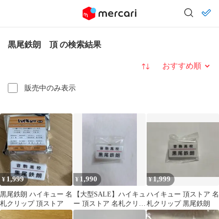
黒尾鉄朗 頂 の検索結果
並び替え
販売中のみ表示
1,999
1,990
1,999
¥
¥
¥
黒尾鉄朗 ハイキュー 名
【大型SALE】ハイキュ
ハイキュー 頂ストア 名
札クリップ 頂ストア
ー 頂ストア 名札クリッ
札クリップ 黒尾鉄朗
プ 音駒 黒尾鉄朗