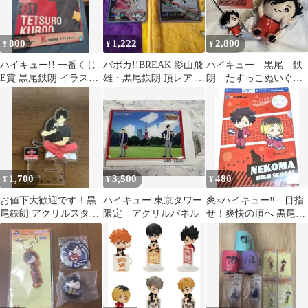
800
1,222
2,800
¥
¥
¥
ハイキュー!! 一番くじ
バボカ!!BREAK 影山飛
ハイキュー 黒尾 鉄
E賞 黒尾鉄朗 イラスト
雄・黒尾鉄朗 頂レア 2
朗 たすっこぬいぐる
ボード
枚セット
み キャラプレート
かぷっこふれんず
1,700
3,500
480
¥
¥
¥
お値下大歓迎です！黒
ハイキュー 東京タワー
爽×ハイキュー‼ 目指
尾鉄朗 アクリルスタン
限定 アクリルパネル
せ！爽快の頂へ 黒尾鉄
ド
朗 孤爪研磨クリアファ
イル 1枚