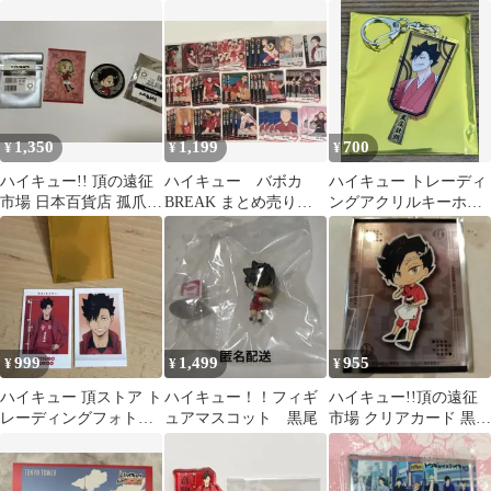
で！ アクスタ 黒尾鉄
クリルスタンド黒尾鉄
同練習会 2021
朗 孤爪研磨
朗✩*.゜
1,350
1,199
700
¥
¥
¥
ハイキュー!! 頂の遠征
ハイキュー バボカ
ハイキュー トレーディ
市場 日本百貨店 孤爪研
BREAK まとめ売り
ングアクリルキーホル
磨 黒尾鉄朗
音駒41枚
ダー 新春の頂 黒尾鉄朗
999
1,499
955
¥
¥
¥
ハイキュー 頂ストア ト
ハイキュー！！フィギ
ハイキュー!!頂の遠征
レーディングフォトカ
ュアマスコット 黒尾
市場 クリアカード 黒尾
ード 黒尾 鉄朗
鉄朗