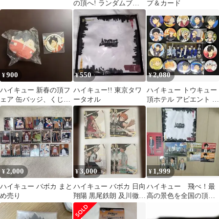
の頂へ! ランダムブロ
プ＆カード
マイド (BOX)
900
550
2,080
¥
¥
¥
ハイキュー 新春の頂フ
ハイキュー!! 東京タワ
ハイキュー トウキュー
ェア 缶バッジ、くじメ
ータオル
頂ホテル アビエント ア
イトぬいくじ E賞 黒尾
クリルスタンド&缶バ
計2セット
ッジ 大量
2,000
3,000
1,999
¥
¥
¥
ハイキュー バボカ まと
ハイキュー バボカ 日向
ハイキュー 飛べ！最
め売り
翔陽 黒尾鉄朗 及川徹
高の景色を全国の頂
木兎光太郎 頂 6枚セ
で！ 特典など 黒
ット
尾 影山 木兎 赤葦