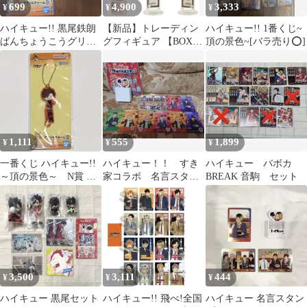
699
4,900
3,333
¥
¥
¥
ハイキュー!! 黒尾鉄朗
【新品】トレーディン
ハイキュー!! 1番くじ~
ばんちょうこうグリッ
グフィギュア 【BOX】
頂の景色~[バラ売り⭕️]
ター缶バッジ ジャパぐ
お茶友シリーズ ハイキ
るみ
ュー!!頂のブレイクタ
イム
1,111
555
1,899
¥
¥
¥
一番くじ ハイキュー!!
ハイキュー！！ すき
ハイキュー バボカ
～頂の景色～ N賞 ア
家コラボ 名言スタン
BREAK 音駒 セット
クリルチャーム 黒尾
プ カード 孤爪研
鉄朗
磨 影山飛雄 澤村大
地
3,500
3,111
444
¥
¥
¥
ハイキュー 黒尾セット
ハイキュー!! 飛べ!全国
ハイキュー 名言スタン