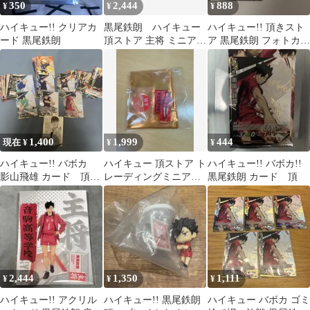
350
2,444
888
¥
¥
¥
ハイキュー!! クリアカ
黒尾鉄朗 ハイキュー
ハイキュー!! 頂きスト
ード 黒尾鉄朗
頂ストア 主将 ミニアク
ア 黒尾鉄朗 フォトカー
スタ クリア フォトカ
ド クリアカード
ード
1,400
1,999
444
現在 ¥
¥
¥
ハイキュー!! バボカ
ハイキュー 頂ストア ト
ハイキュー!! バボカ!!
影山飛雄 カード 頂P
レーディングミニアク
黒尾鉄朗 カード 頂
まとめ売り
リルスタンド 黒尾
2,444
1,350
1,111
¥
¥
¥
ハイキュー!! アクリル
ハイキュー!! 黒尾鉄朗
ハイキュー バボカ ゴミ