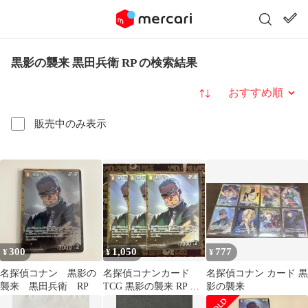
黒影の襲来 黒田兵衛 RP の検索結果
並び替え
販売中のみ表示
300
1,050
777
¥
¥
¥
名探偵コナン 黒影の
名探偵コナンカード
名探偵コナン カード 黒
襲来 黒田兵衛 RP
TCG 黒影の襲来 RP 黒
影の襲来
田兵衛 3枚 レアパラレ