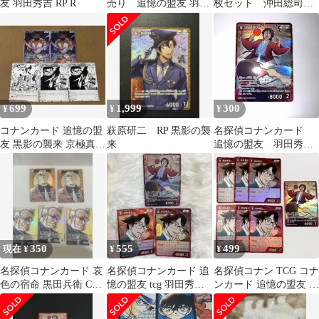
友 羽田秀吉 RP R
売り 追憶の盟友 羽田
枚セット 沖田総司
秀吉 rp 10枚
黒羽盗一 宮本由美
脇田兼則他
699
1,999
300
¥
¥
¥
コナンカード 追憶の盟
萩原研二 RP 黒影の襲
名探偵コナンカード
友 黒影の襲来 京極真
来
追憶の盟友 羽田秀吉
SR まとめ売り
RP ②
350
555
499
現在 ¥
¥
¥
名探偵コナンカード 哀
名探偵コナンカード 追
名探偵コナン TCG コナ
色の宿命 黒田兵衛 CP 2
憶の盟友 tcg 羽田秀吉
ンカード 追憶の盟友 R
枚 SR 3枚
RP R
RP 羽田秀吉