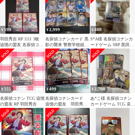
599
2,999
400
¥
¥
¥
羽田秀吉 RP 1111 3枚
名探偵コナンカード 黒
S*A様 名探偵コナンカ
追憶の盟友 名探偵コナ
影の襲来 警察学校組
ードゲーム SRP 黒田兵
ンカードゲーム
他RP CP
衛 哀色の宿命
555
499
2,700
¥
¥
¥
名探偵コナン TCG 追憶
名探偵コナンカード
あ*こ様 名探偵コナン
の盟友 RP 羽田秀吉
追憶の盟友 羽田秀吉
カードゲーム TCG 哀色
RP3枚
の宿命 黒田兵衛 SRP 6
枚