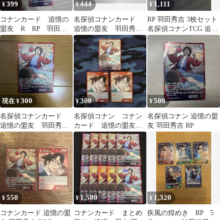
399
444
1,111
¥
¥
¥
コナンカード 追憶の
名探偵コナンカード
RP 羽田秀吉 3枚セット
盟友 R RP 羽田秀
追憶の盟友 羽田秀
名探偵コナンTCG 追憶
吉
吉 R/RP
の盟友
300
300
500
現在 ¥
¥
¥
名探偵コナンカード
名探偵コナン コナン
名探偵コナン 追憶の盟
追憶の盟友 羽田秀吉
カード 追憶の盟友
友 羽田秀吉 RP
RP
羽田秀吉 RP R 3枚
セット
550
1,580
1,320
¥
¥
¥
コナンカード 追憶の盟
コナンカード まとめ
疾風の煌めき RP 5