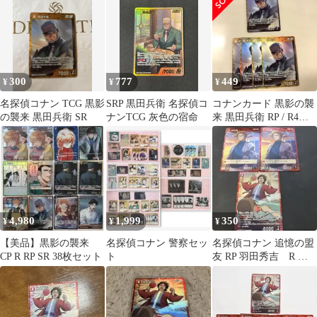
ル
300
777
449
¥
¥
¥
名探偵コナン TCG 黒影
SRP 黒田兵衛 名探偵コ
コナンカード 黒影の襲
の襲来 黒田兵衛 SR
ナンTCG 灰色の宿命
来 黒田兵衛 RP / R4枚
黄色 5枚セット
4,980
1,999
350
¥
¥
¥
【美品】黒影の襲来
名探偵コナン 警察セッ
名探偵コナン 追憶の盟
CP R RP SR 38枚セット
ト
友 RP 羽田秀吉 R 沖
矢昴