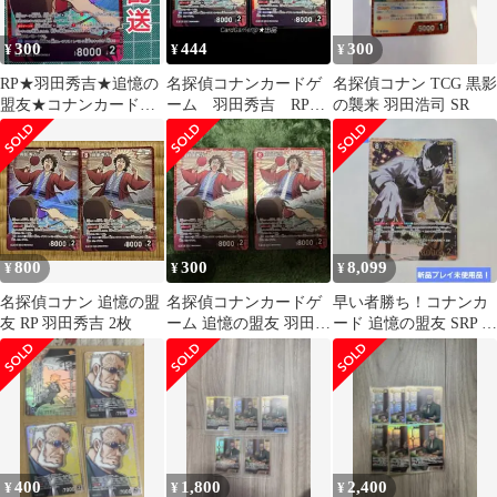
300
444
300
¥
¥
¥
RP★羽田秀吉★追憶の
名探偵コナンカードゲ
名探偵コナン TCG 黒影
盟友★コナンカード
ーム 羽田秀吉 RP
の襲来 羽田浩司 SR
TCG
2枚セット 追憶の盟友
800
300
8,099
¥
¥
¥
名探偵コナン 追憶の盟
名探偵コナンカードゲ
早い者勝ち！コナンカ
友 RP 羽田秀吉 2枚
ーム 追憶の盟友 羽田秀
ード 追憶の盟友 SRP ス
吉 rp 2枚セット 赤
コッチ
井家
400
1,800
2,400
¥
¥
¥