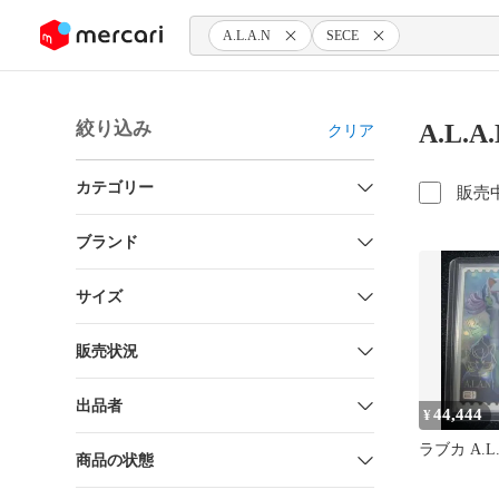
ンツにスキップ
A.L.A.N
SECE
絞り込み
A.L.
クリア
カテゴリー
販売
ブランド
サイズ
販売状況
出品者
44,444
¥
ラブカ A.L.
商品の状態