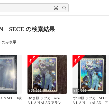
A.N SECE の検索結果
中のみ表示
25,000
30,099
¥
¥
A.N SECE 1枚
ゆ*き様 ラブカ sece
ヴ*中様 ラブカ SEC
A.L.A.N ALAN アラン
A.L.A.N （ALAN、ア
ン） 1枚