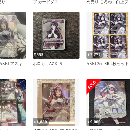
売り
ブ カードダス
め売り ころね、白上フ
キ、ぺこらなど
555
7,777
¥
¥
ZKi アズキ
ホロカ AZKi S
AZKi 2nd SR 4枚セット
1,880
9,000
¥
¥