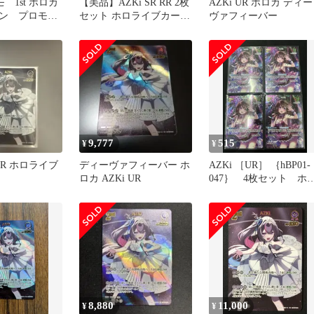
モ 1st ホロカ
【美品】AZKi SR RR 2枚
AZKi UR ホロカ ディー
ン プロモ4
セット ホロライブカー
ヴァフィーバー
 sr４枚
ド ホロカ
9,777
515
¥
¥
d UR ホロライブ
ディーヴァフィーバー ホ
AZKi ［UR］ ｛hBP01-
ロカ AZKi UR
047｝ 4枚セット ホ
カ ホロライブカード 
枚
8,880
11,000
¥
¥