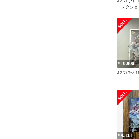
AZKi プロ
コレクショ
枚 SR仕様
10,000
¥
AZKi 2n
9,333
¥