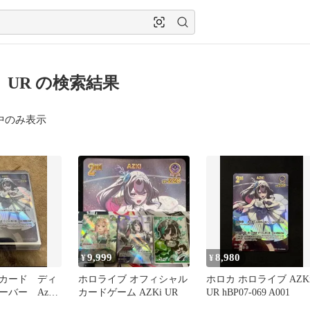
i UR の検索結果
中のみ表示
9,999
8,980
¥
¥
カード ディ
ホロライブ オフィシャル
ホロカ ホロライブ AZK
バー Azki
カードゲーム AZKi UR
UR hBP07-069 A001