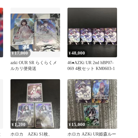
AZKi UR
17,000
48,000
¥
¥
azki OUR SR らくらくメ
46●AZKi UR 2nd hBP07-
ルカリ便発送
069 4枚セット KM0603-1
1,200
15,000
¥
¥
と
ホロカ AZKi S1枚、
ホロカ AZKi UR姫森ルー