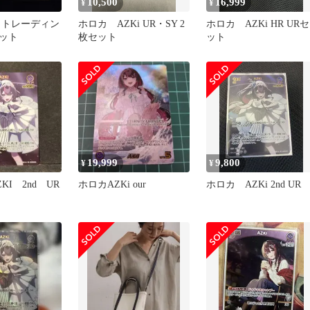
10,500
16,999
¥
¥
 トレーディン
ホロカ AZKi UR・SY 2
ホロカ AZKi HR URセ
ット
枚セット
ット
19,999
9,800
¥
¥
KI 2nd UR
ホロカAZKi our
ホロカ AZKi 2nd UR