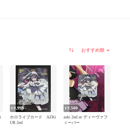
並び替え
9,999
9,500
¥
¥
i
ホロライブカード AZKi
azki 2nd ur ディーヴァフ
UR 2nd
ィーバー