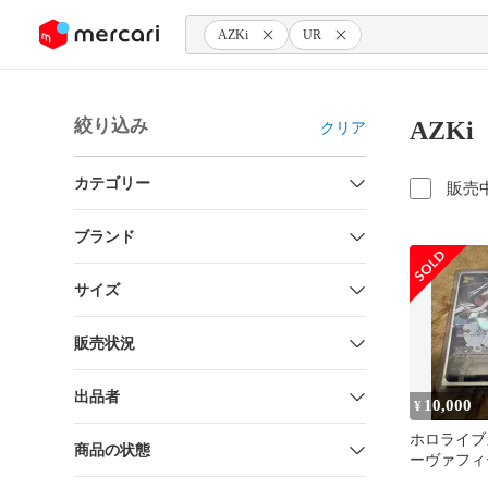
ンツにスキップ
AZKi
UR
絞り込み
AZK
クリア
カテゴリー
販売
ブランド
サイズ
販売状況
出品者
10,000
¥
ホロライブ
商品の状態
ーヴァフィー
UR