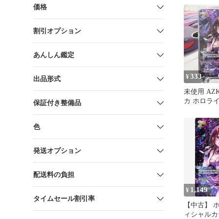
価格
割引オプション
あんしん鑑定
333
¥
出品形式
未使用 AZK
カ ホロラ
保証付き整備品
ルーミング
色
発送オプション
配送料の負担
1,149
¥
タイムセール割引率
【中古】 
ィシャルカ