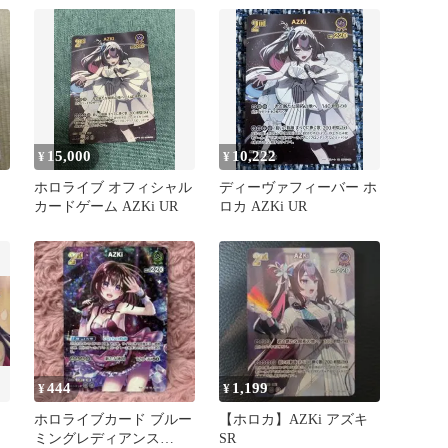
15,000
10,222
¥
¥
カ
ホロライブ オフィシャル
ディーヴァフィーバー ホ
カードゲーム AZKi UR
ロカ AZKi UR
444
1,199
¥
¥
ホロライブカード ブルー
【ホロカ】AZKi アズキ
ミングレディアンス
SR