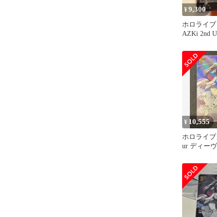
9,300
¥
ホロライブ 
AZKi 2n
10,555
¥
ホロライブカ
ur ディー