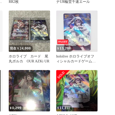
ブ
RR2枚
ナUR輪堂千速エール
9%OFF
24,000
13,208
現在 ¥
¥
ホロライブ カード 尾
hololive ホロライブオフ
丸ポルカ OUR AZKi UR
ィシャルカードゲーム
AZKi UR hBP07-069 トレ
カ ∴WU5085
1,299
11,111
¥
¥