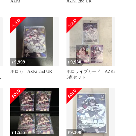
AZKi
AZKI 2nd UR
9,999
9,980
¥
¥
ホロカ AZKi 2nd UR
ホロライブカード AZKi
ロ
3点セット
4
1,555
9,300
¥
¥