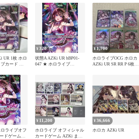
320
1,700
¥
¥
i UR 1枚 ホロ
状態A AZKi UR hBP01-
ホロライブOCG ホロ
イブカード ブ
047 ★ ホロライブ
AZKi UR SR RR P 6枚セ
レディアンス
hololive hololiveカードゲ
ット
ーム ホロライブカードゲ
ーム
11,200
36,666
¥
¥
ホロライブオフ
ホロライブ オフィシャル
ホロカ AZKi UR
ードゲーム
カードゲーム AZKi まと