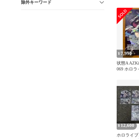
除外キーワード
AZKi 2nd 
047 UR
7,990
¥
状態A AZKi 
069 ホロ
hololive
12,600
¥
ホロライブ