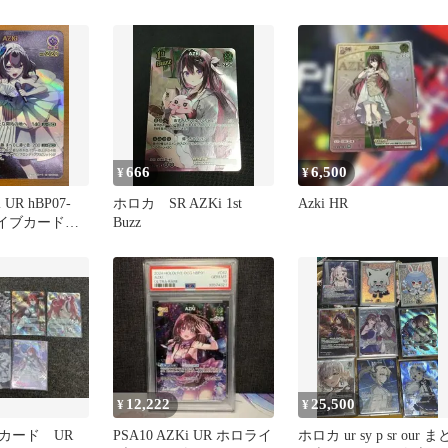
HBP01 HBP01-
め売り UR
666
6,500
¥
¥
UR hBP07-
ホロカ SR AZKi 1st
Azki HR
ライブカード
Buzz
12,222
25,500
¥
¥
カード UR
PSA10 AZKi UR ホロライ
ホロカ ur sy p sr our ま