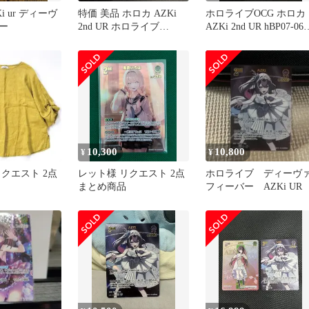
i ur ディーヴ
特価 美品 ホロカ AZKi
ホロライブOCG ホロカ
ー
2nd UR ホロライブ
AZKi 2nd UR hBP07-069
hBP07-069
トレカ TCG 264
10,300
10,800
¥
¥
クエスト 2点
レット様 リクエスト 2点
ホロライブ ディーヴ
まとめ商品
フィーバー AZKi UR