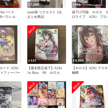
7,800
966
¥
¥
Reバース
azuki様 リクエスト 2点
値下げ可能 ホロカ 
d URパラレル
まとめ商品
ロライブ AZKi プロ
モ Debut
333
9,999
¥
¥
ード AZKi
【週末限定値下】AZKi
【ホロカ】AZKi アズキ
ヴァフィーバー
1st Buzz SR ホロカ
極稀
ホロライブ 2nd