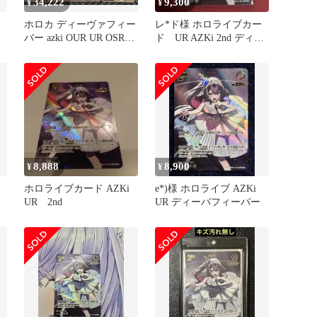
34,222
9,300
¥
¥
ホロカ ディーヴァフィー
レ*ド様 ホロライブカー
バー azki OUR UR OSR
ド UR AZKi 2nd ディー
他 47枚セット
ヴァフィーバー
8,888
8,900
¥
¥
ホロライブカード AZKi
e*)様 ホロライブ AZKi
UR 2nd
UR ディーバフィーバー