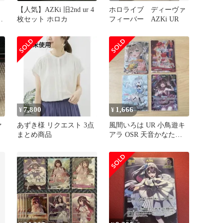
【人気】AZKi 旧2nd ur 4
ホロライブ ディーヴァ
枚セット ホロカ
フィーバー AZKi UR
7,800
1,666
¥
¥
ァ
あずき様 リクエスト 3点
風間いろは UR 小鳥遊キ
まとめ商品
アラ OSR 天音かなた
OSR AZKi UR