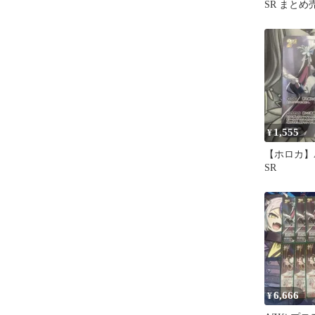
SR まとめ
1,555
¥
【ホロカ】A
SR
6,666
¥