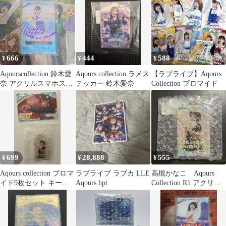
666
444
588
¥
¥
¥
Aqourscollection 鈴木愛
Aqours collection ラメス
【ラブライブ】Aqours
奈 アクリルスマホスタ
テッカー 鈴木愛奈
Collection ブロマイド
ンド
699
28,888
555
¥
¥
¥
Aqours collection ブロマ
ラブライブ ラブカ LLE
高槻かなこ Aqours
イド9枚セット キーホ
Aqours hpt
Collection R1 アクリル
ルダー
キーホルダー