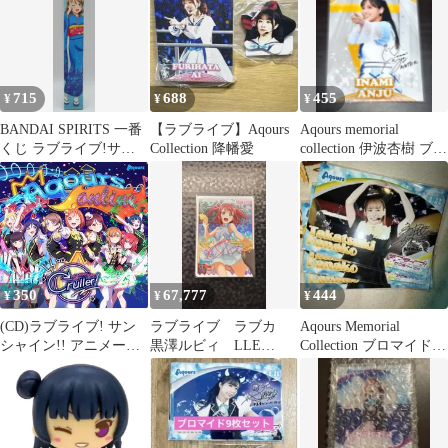
715
688
455
¥
¥
¥
BANDAI SPIRITS 一番
【ラブライブ】Aqours
Aqours memorial
くじ ラブライブ!サン
Collection 降幡愛
collection 伊波杏樹 ブロ
シャイン!! Aqours 晴れ
マイド
着 Collection E賞渡辺曜
和風掛式アートポスタ
ー
350
67,777
444
¥
¥
¥
(CD)ラブライブ! サン
ラブライブ ラブカ
Aqours Memorial
シャイン!! アニメーシ
黒澤ルビィ LLE
Collection ブロマイド
ョンPV付きシングル
Aqours
高槻かなこ
「KU-RU-KU-RU
Cruller!」【BD