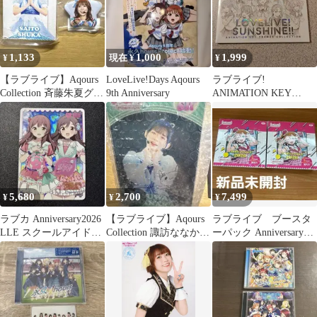
1,133
1,000
1,999
¥
現在 ¥
¥
【ラブライブ】Aqours
LoveLive!Days Aqours
ラブライブ!
Collection 斉藤朱夏グッ
9th Anniversary
ANIMATION KEY
ズ
FRAMES
COLLECTION
5,680
2,700
7,499
¥
¥
¥
ラブカ Anniversary2026
【ラブライブ】Aqours
ラブライブ ブースタ
LLE スクールアイドル
Collection 諏訪ななか
ーパック Anniversary
ミュージカル
アクリルパネル
2026 BOX2個セット