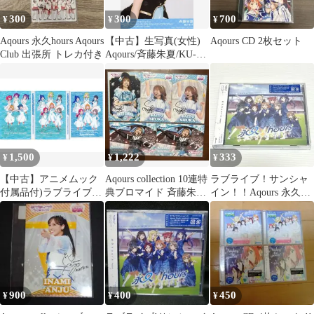
300
300
700
¥
¥
¥
Aqours 永久hours Aqours
【中古】生写真(女性)
Aqours CD 2枚セット
Club 出張所 トレカ付き
Aqours/斉藤朱夏/KU-
RU-KU-RU Cruller!/ラ
ブライブ!サンシャイ
ン!! Aqours CLUB 2023
バースデーブロマイド
渡辺曜Ver.
1,500
1,222
333
¥
¥
¥
【中古】アニメムック
Aqours collection 10連特
ラブライブ！サンシャ
付属品付)ラブライブ!
典ブロマイド 斉藤朱夏
イン！！Aqours 永久
サンシャイン!! Lyric
セット
hours
Collection from Aqours＆
Saint Snow
900
400
450
¥
¥
¥