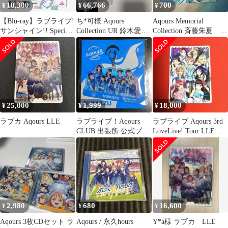
10,300
66,766
700
¥
¥
¥
【Blu-ray】ラブライブ!
ち*可様 Aqours
Aqours Memorial
サンシャイン!! Special
Collection UR 鈴木愛
Collection 斉藤朱夏 ブ
mv Collection ～Aqours
奈 直筆サイン入りア
ロマイド
カラフルパーティー!!
ク
～
25,000
1,999
18,000
¥
¥
¥
ラブカ Aqours LLE
ラブライブ！Aqours
ラブライブ Aqours 3rd
CLUB 出張所 公式プレ
LoveLive! Tour LLE
ミアムショップキーホ
ラブカ
ルダー
2,980
680
16,600
¥
¥
¥
Aqours 3枚CDセット ラ
Aqours / 永久hours
Y*a様 ラブカ LLE