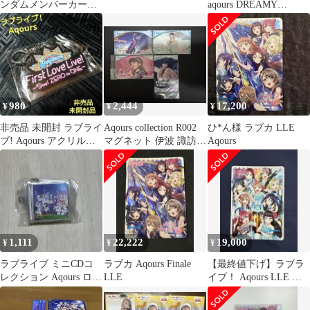
ンダムメンバーカード
aqours DREAMY
付き
CONCERT 2021
980
2,444
17,200
¥
¥
¥
非売品 未開封 ラブライ
Aqours collection R002
ひ*ん様 ラブカ LLE
ブ! Aqours アクリルキ
マグネット 伊波 諏訪
Aqours
ーホルダー マスコット
逢田 小林
1,111
22,222
19,000
¥
¥
¥
ラブライブ ミニCDコ
ラブカ Aqours Finale
【最終値下げ】ラブラ
レクション Aqours ロゴ
LLE
イブ！ Aqours LLE ロ
あり
イホリ