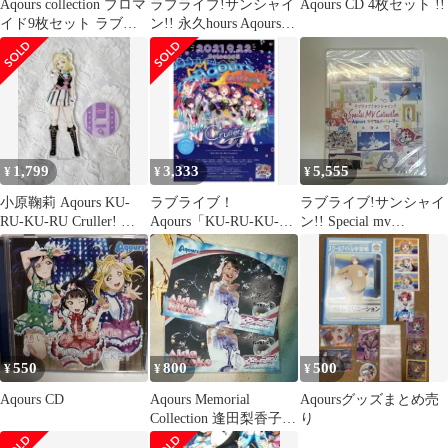
Aqours collection ブロマ
ラブライブ!サンシャイ
Aqours CD 4枚セット !!
イド9枚セット ラブラ
ン!! 永久hours Aqours
イブ サイン
アクア ラブライブ
1,799
3,333
5,555
¥
¥
¥
小原鞠莉 Aqours KU-
ラブライブ！
ラブライブ!サンシャイ
RU-KU-RU Cruller! ア
Aqours「KU-RU-KU-RU
ン!! Special mv
クスタ
Cruller!」告知ポスター
Collection
550
800
500
¥
¥
¥
Aqours CD
Aqours Memorial
Aqoursグッズまとめ売
Collection 逢田梨香子
り
ブロマイド