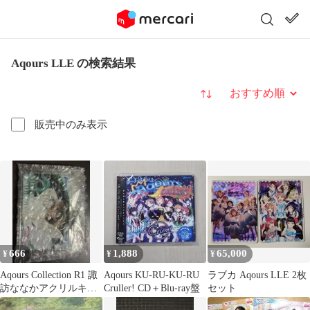
Aqours LLE の検索結果
並び替え
販売中のみ表示
666
1,888
65,000
¥
¥
¥
Aqours Collection R1 諏
Aqours KU-RU-KU-RU
ラブカ Aqours LLE 2枚
訪ななかアクリルキー
Cruller! CD＋Blu-ray盤
セット
ホルダー