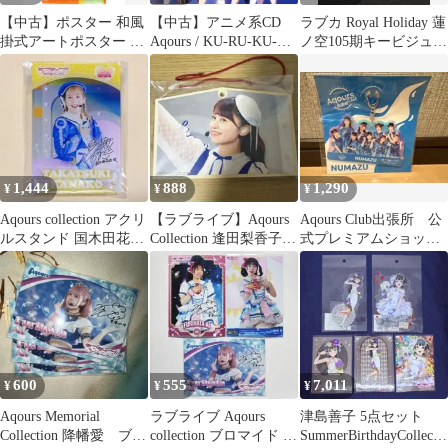
【中古】ポスター 和風
【中古】アニメ系CD
ラブカ Royal Holiday 蓮
掛式アートポスター 高
Aqours / KU-RU-KU-RU
ノ空105期キービジュア
海千歌 「一番くじ ラブ
Cruller![Blu-ray付]
ル LLE
ライブ!サンシャイン!!
～Aqours 晴れ着
Collection～」 A賞
1,444
888
1,290
¥
¥
¥
Aqours collection アクリ
【ラブライブ】Aqours
Aqours Club出張所 公
ルスタンド 国木田花丸
Collection 逢田梨香子
式プレミアムショップ
高槻かなこ
絵馬
キーホルダー
600
555
7,011
¥
¥
¥
Aqours Memorial
ラブライブ Aqours
津島善子 5点セット
Collection 降幡愛 ブロ
collection ブロマイド 降
SummerBirthdayCollectio