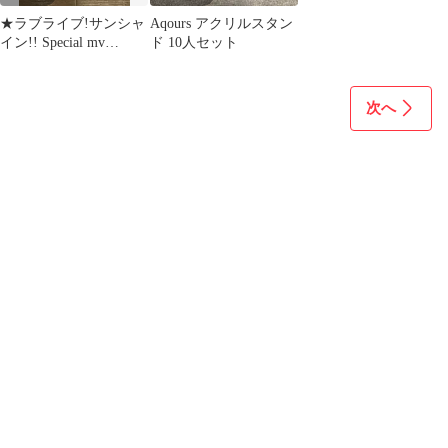
★ラブライブ!サンシャ
Aqours アクリルスタン
イン!! Special mv
ド 10人セット
Collection ～Aqours カ
ラフルパーティー!!
～ 《IY16I》51711
次へ