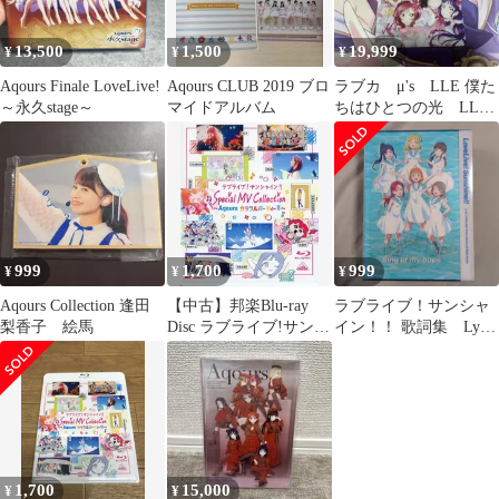
13,500
1,500
19,999
¥
¥
¥
Aqours Finale LoveLive!
Aqours CLUB 2019 ブロ
ラブカ μ's LLE 僕た
～永久stage～
マイドアルバム
ちはひとつの光 LLE
ラブライブ! エネルギ
ー
999
1,700
999
¥
¥
¥
Aqours Collection 逢田
【中古】邦楽Blu-ray
ラブライブ！サンシャ
梨香子 絵馬
Disc ラブライブ!サンシ
イン！！ 歌詞集 Lyric
ャイン!! Special mv
Collection
Collection ～Aqours カ
ラフルパーティー!!～
1,700
15,000
¥
¥