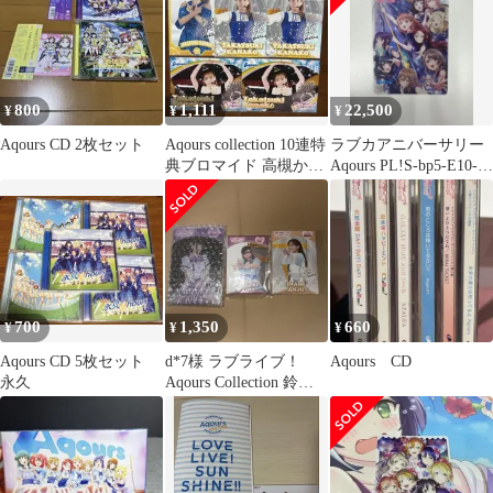
800
1,111
22,500
¥
¥
¥
Aqours CD 2枚セット
Aqours collection 10連特
ラブカアニバーサリー
典ブロマイド 高槻かな
Aqours PL!S-bp5-E10-
こセット
LLE
700
1,350
660
¥
¥
¥
Aqours CD 5枚セット
d*7様 ラブライブ！
Aqours CD
永久
Aqours Collection 鈴木
愛奈 アクリルパ