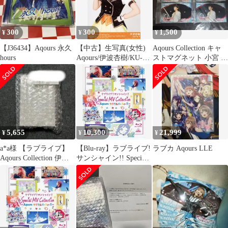
300
300
1,500
¥
¥
¥
【J36434】Aqours 永久
【中古】生写真(女性)
Aqours Collection キャ
hours
Aqours/伊波杏樹/KU-
ストマグネット 小宮 有
RU-KU-RU Cruller!/ラ
紗 4点セット
ブライブ!サンシャイ
ン!! Aqours CLUB 2023
公式バースデーブロマ
イドセット 高海千歌
Ver.
5,655
10,300
21,999
¥
¥
¥
a*a様 【ラブライブ】
【Blu-ray】ラブライブ!
ラブカ Aqours LLE
Aqours Collection 伊波
サンシャイン!! Special
杏樹 モバイルチ
mv Collection ～Aqours
カラフルパーティー!!
～