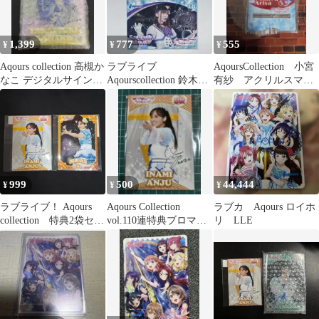
1,399
777
555
¥
¥
¥
Aqours collection 高槻か
ラブライブ
AqoursCollection 小宮
なこ デジタルサイン入
Aqourscollection 鈴木愛
有紗 アクリルスマホ
りアクリルパネル
奈 アクキー
スタンド
999
500
44,444
¥
¥
¥
ラブライブ！ Aqours
Aqours Collection
ラブカ Aqours ロイホ
collection 特典2袋セッ
vol.110連特典ブロマイ
リ LLE
ト
ド 9枚セット