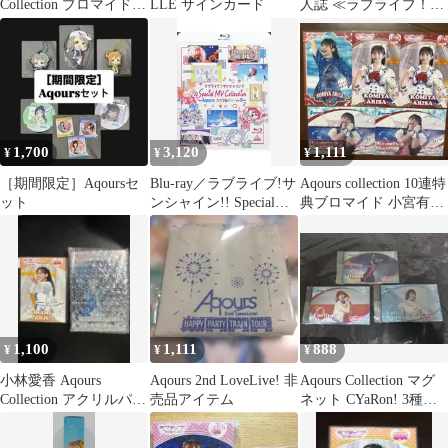
Collection ブロマイド
LLE サインカード
人誌 ≪ラブライブ！サ
小宮有紗
ンシャイン！！≫ 2018
～2022 Aqours Twitter
Picture Collection / 浅葱
/ 大規模葱畑
1,700
3,120
1,111
¥
¥
¥
［期間限定］Aqoursセ
Blu-ray／ラブライブ!サ
Aqours collection 10連特
ット
ンシャイン!! Special
典ブロマイド 小宮有紗
MV Collection 〜Aqours
セット
カラフルパーティ
ー!!〜 Aqours CLUB限
定 ライナーノート付
1,100
1,111
888
¥
¥
¥
小林愛香 Aqours
Aqours 2nd LoveLive! 非
Aqours Collection マグ
Collection アクリルパネ
売品アイテム
ネット CYaRon! 3種セ
ル
ット