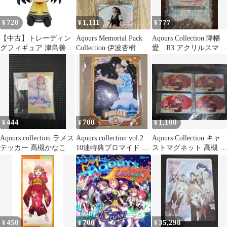
720
1,111
777
¥
¥
¥
【中古】トレーディン
Aqours Memorial Pack
Aqours Collection 降幡
グフィギュア 津島善子
Collection 伊波杏樹
愛 R3 アクリルスマホ
ちょこのっこ フィギュ
スタンド
ア 「一番くじ ラブライ
ブ!サンシャイン!!～
Aqours 晴れ着
Collection～」 M賞
444
700
1,100
¥
¥
¥
Aqours collection ラメス
Aqours collection vol.2
Aqours Collection キャ
テッカー 高槻かなこ
10連特典ブロマイド 9
ストマグネット 高槻 か
枚セット
なこ 4点セット
450
700
35,298
¥
¥
¥