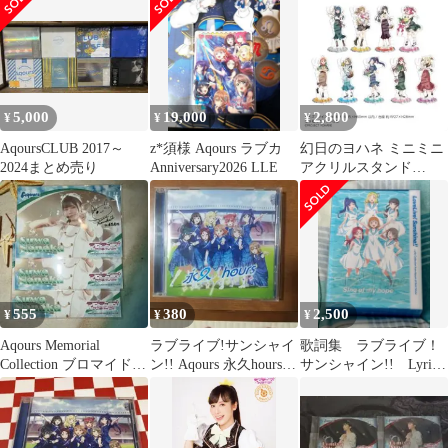
5,000
19,000
2,800
¥
¥
¥
AqoursCLUB 2017～
z*須様 Aqours ラブカ
幻日のヨハネ ミニミニ
2024まとめ売り
Anniversary2026 LLE
アクリルスタンド
Collection Easter
555
380
2,500
¥
¥
¥
Aqours Memorial
ラブライブ!サンシャイ
歌詞集 ラブライブ！
Collection ブロマイド
ン!! Aqours 永久hours
サンシャイン!! Lyric
諏訪ななか
CD
Collection 受注生産