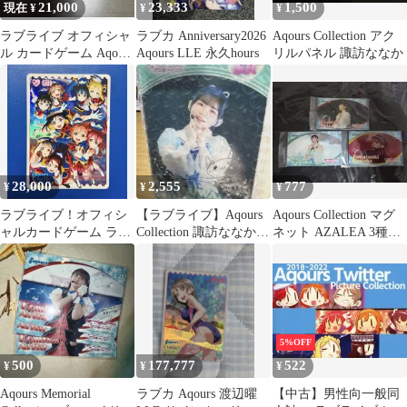
21,000
23,333
1,500
現在 ¥
¥
¥
ラブライブ オフィシャ
ラブカ Anniversary2026
Aqours Collection アク
ル カードゲーム Aqours
Aqours LLE 永久hours
リルパネル 諏訪ななか
lle ラブカ
28,000
2,555
777
¥
¥
¥
ラブライブ！オフィシ
【ラブライブ】Aqours
Aqours Collection マグ
ャルカードゲーム ラブ
Collection 諏訪ななか
ネット AZALEA 3種セ
カ LLE Aqours 2 hpt
アクリルパネル②
ット
5%OFF
500
177,777
522
¥
¥
¥
Aqours Memorial
ラブカ Aqours 渡辺曜
【中古】男性向一般同