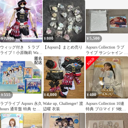
マイド
幡愛
n
7,900
800
5,500
¥
¥
¥
ウィッグ付き S ラブ
【Aqours】まとめ売り
Aqours Collection ラブ
ライブ！小原鞠莉 Wake
ライブ サンシャイン 諏
up,Challenger!!
訪ななか SR
555
4,000
400
¥
¥
¥
ラブライブ Aqours 永久
Wake up, Challenger! 渡
Aqours Collection 10連
hours 通常盤 特典 セッ
辺曜 衣装
特典 ブロマイド 9枚セ
ト
ット