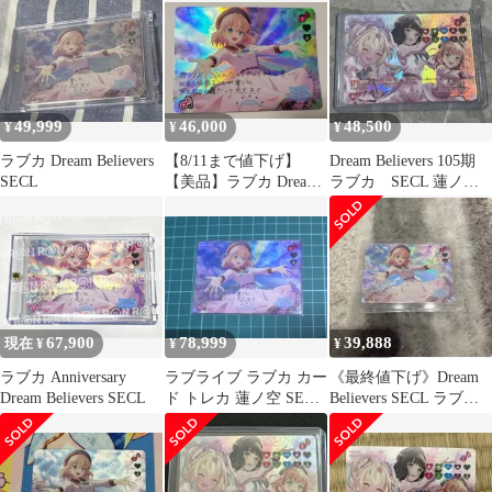
49,999
46,000
48,500
¥
¥
¥
ラブカ Dream Believers
【8/11まで値下げ】
Dream Believers 105期
SECL
【美品】ラブカ Dream
ラブカ SECL 蓮ノ
Believers SECL
空 ラブライブ
67,900
78,999
39,888
現在 ¥
¥
¥
ラブカ Anniversary
ラブライブ ラブカ カー
《最終値下げ》Dream
Dream Believers SECL
ド トレカ 蓮ノ空 SECL
Believers SECL ラブカ
日野下花帆
ラブライブ